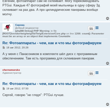
о
Евгений, фотоаппарат сам не склеивает. Могу порекомендовать
б
PTGui. Каждые 47 фотографий моей мыльницы в одну сферу 3д
щ
е
склеивает на раз два. А про цилиндрические панорамы вообще
н
молчу.
и
е
Сирожа
Добрый модератор
[phpBB Debug] PHP Warning
: in file
[ROOT]/vendor/twig/twig/lib/Twig/Extension/Core.php
on line
1266
:
count(): Parameter
must be an array or an object that implements Countable
Re: Фотоаппараты - чем, как и что мы фотографируем
С
18 авг 2012, 20:26
о
о
А у меня с Панасоником в комплекте шёл диск с программным
б
обеспечением. Там есть программа для склеивания панорам.
щ
е
н
и
chernomorsko
е
Администратор
Re: Фотоаппараты - чем, как и что мы фотографируем
С
19 авг 2012, 07:50
о
о
Сергей, говорю "не глядя": PTGui лучше.
б
щ
е
н
и