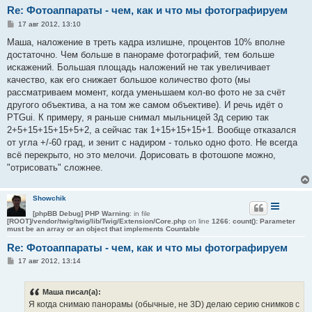
Re: Фотоаппараты - чем, как и что мы фотографируем
С
17 авг 2012, 13:10
о
о
Маша, наложение в треть кадра излишне, процентов 10% вполне
б
достаточно. Чем больше в панораме фотографий, тем больше
щ
е
искажений. Большая площадь наложений не так увеличивает
н
качество, как его снижает большое количество фото (мы
и
е
рассматриваем момент, когда уменьшаем кол-во фото не за счёт
другого объектива, а на том же самом объективе). И речь идёт о
PTGui. К примеру, я раньше снимал мыльницей 3д серию так
2+5+15+15+15+5+2, а сейчас так 1+15+15+15+1. Вообще отказался
от угла +/-60 град, и зенит с надиром - только одно фото. Не всегда
всё перекрыто, но это мелочи. Дорисовать в фотошопе можно,
"отрисовать" сложнее.
Showchik
[phpBB Debug] PHP Warning
: in file
[ROOT]/vendor/twig/twig/lib/Twig/Extension/Core.php
on line
1266
:
count(): Parameter
must be an array or an object that implements Countable
Re: Фотоаппараты - чем, как и что мы фотографируем
С
17 авг 2012, 13:14
о
о
б
Маша писал(а):
щ
е
Я когда снимаю панорамы (обычные, не 3D) делаю серию снимков с
н