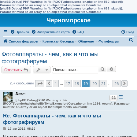
[phpBB Debug] PHP Warning
: in file
[ROOT]/phpbb/session.php
on line
580
:
sizeof():
Parameter must be an array or an object that implements Countable
[phpBB Debug] PHP Warning
: in file
[ROOT]/phpbb/session.php
on line
636
:
sizeof():
Parameter must be an array or an object that implements Countable
Черноморское
Правила
Интерактивная карта
FAQ
Вход
П
Список форумов
Крымская беседка
Общение
Фотофорум
о
Фотоаппараты - чем, как и что мы
и
фотографируем
с
Поиск
Расширенн
Ответить
к
Страница
19
из
26
1
17
18
19
20
21
26
257 сообщений
Пред.
…
…
След
Димон
[phpBB Debug] PHP Warning
: in file
[ROOT]/vendor/twig/twig/lib/Twig/Extension/Core.php
on line
1266
:
count(): Parameter
must be an array or an object that implements Countable
Re: Фотоаппараты - чем, как и что мы
фотографируем
С
17 авг 2012, 08:16
о
о
В каждом фотоаппарате разный принцип. В некоторых, как например