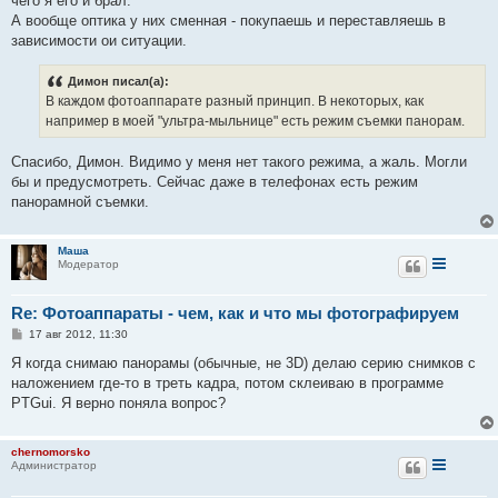
чего я его и брал.
А вообще оптика у них сменная - покупаешь и переставляешь в
зависимости ои ситуации.
Димон писал(а):
В каждом фотоаппарате разный принцип. В некоторых, как
например в моей "ультра-мыльнице" есть режим съемки панорам.
Спасибо, Димон. Видимо у меня нет такого режима, а жаль. Могли
бы и предусмотреть. Сейчас даже в телефонах есть режим
панорамной съемки.
Маша
Модератор
Re: Фотоаппараты - чем, как и что мы фотографируем
С
17 авг 2012, 11:30
о
о
Я когда снимаю панорамы (обычные, не 3D) делаю серию снимков с
б
наложением где-то в треть кадра, потом склеиваю в программе
щ
е
PTGui. Я верно поняла вопрос?
н
и
е
chernomorsko
Администратор