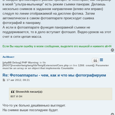
б
в моей "ультра-мыльнице" есть режим съемки панорам. Делаешь
щ
е
несколько снимков в заданном направлении (влево или вправо)
н
следуя по линии отображаемой на дисплее фотика. Затем
и
е
автоматически в самом фотоаппарате происходит сшивка
фотографий в панораму.
А если в фотоаппарате функция панорамной съемки не
поддерживается, то в дело вступает фотошоп. Видео-уроков на этот
счет в сети целая масса.
Если Вы нашли ошибку в моем сообщении, выделите его мышкой и нажмите alt+f4
Aк-Меист
[phpBB Debug] PHP Warning
: in file
[ROOT]/vendor/twig/twig/lib/Twig/Extension/Core.php
on line
1266
:
count(): Parameter
must be an array or an object that implements Countable
Re: Фотоаппараты - чем, как и что мы фотографируем
С
17 авг 2012, 09:21
о
о
б
Showchik писал(а):
щ
е
вот и он
н
и
е
Что-то уж больно дешёвенько выглядит.
На снимке выше посолиднее будет.