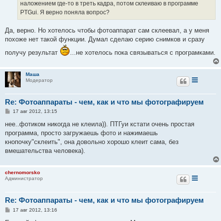
наложением где-то в треть кадра, потом склеиваю в программе
и
е
PTGui. Я верно поняла вопрос?
Да, верно. Но хотелось чтобы фотоаппарат сам склеевал, а у меня
похоже нет такой функции. Думал сделаю серию снимков и сразу
получу результат
...не хотелось пока связываться с програмками.
Маша
Модератор
Re: Фотоаппараты - чем, как и что мы фотографируем
С
17 авг 2012, 13:15
о
о
нее..фотиком никогда не клеила)). ПТГуи кстати очень простая
б
программа, просто загружаешь фото и нажимаешь
щ
е
кнопочку"склеить", она довольно хорошо клеит сама, без
н
вмешательства человека).
и
е
chernomorsko
Администратор
Re: Фотоаппараты - чем, как и что мы фотографируем
С
17 авг 2012, 13:16
о