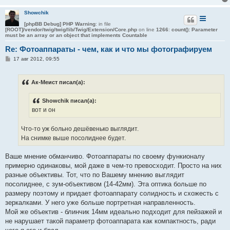
Showchik
[phpBB Debug] PHP Warning
: in file
[ROOT]/vendor/twig/twig/lib/Twig/Extension/Core.php
on line
1266
:
count(): Parameter
must be an array or an object that implements Countable
Re: Фотоаппараты - чем, как и что мы фотографируем
С
17 авг 2012, 09:55
о
о
б
Aк-Меист писал(а):
щ
е
н
Showchik писал(а):
и
е
вот и он
Что-то уж больно дешёвенько выглядит.
На снимке выше посолиднее будет.
Ваше мнение обманчиво. Фотоаппараты по своему функионалу
примерно одинаковы, мой даже в чем-то превосходит. Просто на них
разные объективы. Тот, что по Вашему мнению выглядит
посолиднее, с зум-объективом (14-42мм). Эта оптика больше по
размеру поэтому и придает фотоаппарату солидность и схожесть с
зеркалками. У него уже больше портретная направленность.
Мой же объектив - блинчик 14мм идеально подходит для пейзажей и
не нарушает такой параметр фотоаппарата как компактность, ради