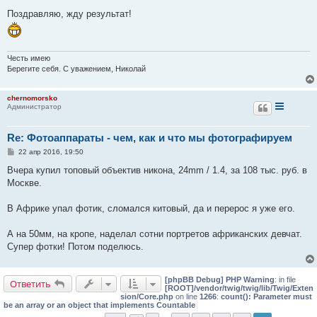
о
о
Поздравляю, жду результат!
б
щ
е
н
и
Честь имею
е
Берегите себя. С уважением, Николай
chernomorsko
Администратор
Re: Фотоаппараты - чем, как и что мы фотографируем
С
22 апр 2016, 19:50
о
о
Вчера купил топовый объектив никона, 24mm / 1.4, за 108 тыс. руб. в
б
Москве.
щ
е
н
В Африке упал фотик, сломался китовый, да и перерос я уже его.
и
е
А на 50мм, на кропе, наделал сотни портретов африканских девчат.
Супер фотки! Потом поделюсь.
[phpBB Debug] PHP Warning
: in file
Ответить
[ROOT]/vendor/twig/twig/lib/Twig/Exten
sion/Core.php
on line
1266
:
count(): Parameter must
be an array or an object that implements Countable