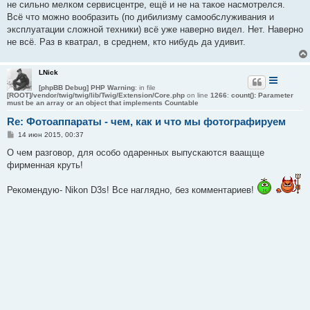
е
не сильно мелком сервисцентре, ещё и не на такое насмотрелся.
Всё что можно вообразить (по дибилизму самообслуживания и
эксплуатации сложной техники) всё уже наверно видел. Нет. Наверно
не всё. Раз в кватрал, в среднем, кто нибудь да удивит.
LNick
[phpBB Debug] PHP Warning
: in file
[ROOT]/vendor/twig/twig/lib/Twig/Extension/Core.php
on line
1266
:
count(): Parameter
must be an array or an object that implements Countable
Re: Фотоаппараты - чем, как и что мы фотографируем
С
14 июн 2015, 00:37
о
о
О чем разговор, для особо одаренных выпускаются ваащще
б
фирменная круть!
щ
е
н
Рекомендую- Nikon D3s! Все наглядно, без комментариев!
и
е