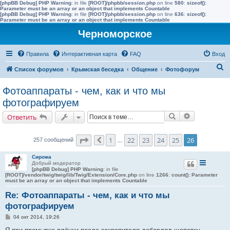
[phpBB Debug] PHP Warning
: in file
[ROOT]/phpbb/session.php
on line
580
:
sizeof():
Parameter must be an array or an object that implements Countable
[phpBB Debug] PHP Warning
: in file
[ROOT]/phpbb/session.php
on line
636
:
sizeof():
Parameter must be an array or an object that implements Countable
Черноморское
Правила
Интерактивная карта
FAQ
Вход
П
Список форумов
Крымская беседка
Общение
Фотофорум
о
Фотоаппараты - чем, как и что мы
и
фотографируем
с
Поиск
Расширенн
Ответить
к
Страница
26
из
26
1
22
23
24
25
26
257 сообщений
Пред.
…
Сирожа
Добрый модератор
[phpBB Debug] PHP Warning
: in file
[ROOT]/vendor/twig/twig/lib/Twig/Extension/Core.php
on line
1266
:
count(): Parameter
must be an array or an object that implements Countable
Re: Фотоаппараты - чем, как и что мы
фотографируем
С
04 окт 2014, 19:26
о
о