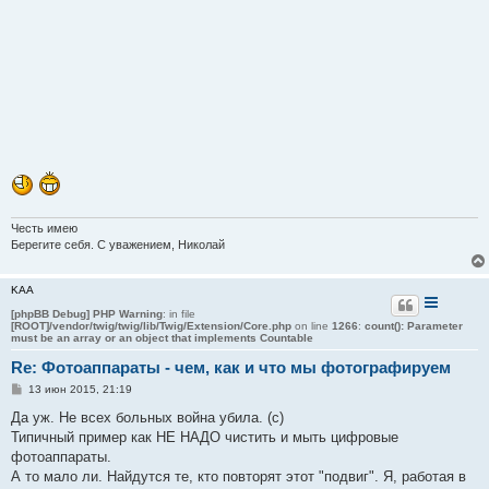
Честь имею
Берегите себя. С уважением, Николай
KAA
[phpBB Debug] PHP Warning
: in file
[ROOT]/vendor/twig/twig/lib/Twig/Extension/Core.php
on line
1266
:
count(): Parameter
must be an array or an object that implements Countable
Re: Фотоаппараты - чем, как и что мы фотографируем
С
13 июн 2015, 21:19
о
о
Да уж. Не всех больных война убила. (с)
б
Типичный пример как НЕ НАДО чистить и мыть цифровые
щ
е
фотоаппараты.
н
А то мало ли. Найдутся те, кто повторят этот "подвиг". Я, работая в
и