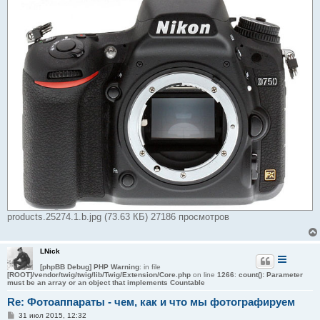
н
и
е
products.25274.1.b.jpg (73.63 КБ) 27186 просмотров
LNick
[phpBB Debug] PHP Warning
: in file
[ROOT]/vendor/twig/twig/lib/Twig/Extension/Core.php
on line
1266
:
count(): Parameter
must be an array or an object that implements Countable
Re: Фотоаппараты - чем, как и что мы фотографируем
С
31 июл 2015, 12:32