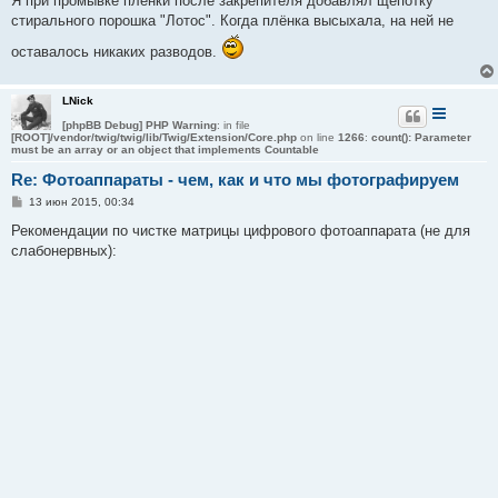
Я при промывке плёнки после закрепителя добавлял щепотку
б
стирального порошка "Лотос". Когда плёнка высыхала, на ней не
щ
е
оставалось никаких разводов.
н
и
е
LNick
[phpBB Debug] PHP Warning
: in file
[ROOT]/vendor/twig/twig/lib/Twig/Extension/Core.php
on line
1266
:
count(): Parameter
must be an array or an object that implements Countable
Re: Фотоаппараты - чем, как и что мы фотографируем
С
13 июн 2015, 00:34
о
о
Рекомендации по чистке матрицы цифрового фотоаппарата (не для
б
слабонервных):
щ
е
н
и
е