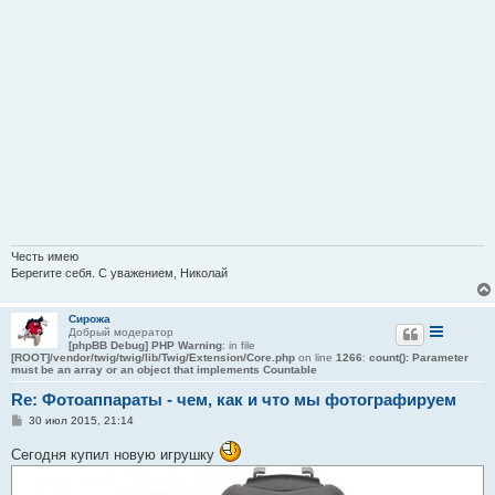
Честь имею
Берегите себя. С уважением, Николай
Сирожа
Добрый модератор
[phpBB Debug] PHP Warning
: in file
[ROOT]/vendor/twig/twig/lib/Twig/Extension/Core.php
on line
1266
:
count(): Parameter
must be an array or an object that implements Countable
Re: Фотоаппараты - чем, как и что мы фотографируем
С
30 июл 2015, 21:14
о
о
Сегодня купил новую игрушку
б
щ
е