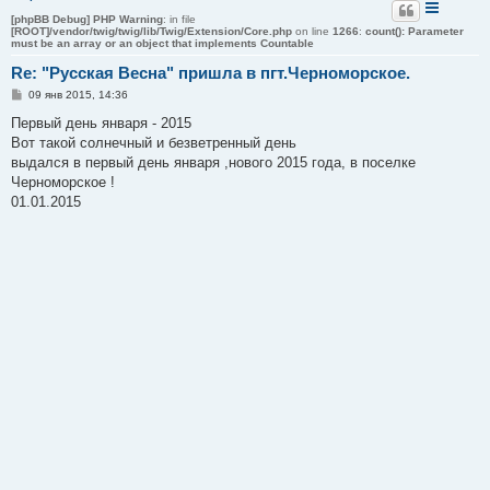
[phpBB Debug] PHP Warning
: in file
[ROOT]/vendor/twig/twig/lib/Twig/Extension/Core.php
on line
1266
:
count(): Parameter
must be an array or an object that implements Countable
Re: "Русская Весна" пришла в пгт.Черноморское.
С
09 янв 2015, 14:36
о
о
Первый день января - 2015
б
Вот такой солнечный и безветренный день
щ
е
выдался в первый день января ,нового 2015 года, в поселке
н
Черноморское !
и
е
01.01.2015