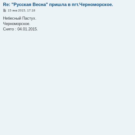
Re: "Русская Весна" пришла в пгт.Черноморское.
С
15 янв 2015, 17:18
о
о
Небесный Пастух.
б
Черноморское.
щ
е
Снято : 04.01.2015.
н
и
е