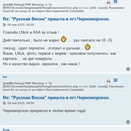
[phpBB Debug] PHP Warning
: in file
[ROOT]/vendor/twig/twig/lib/Twig/Extension/Core.php
on line
1266
:
count(): Parameter
must be an array or an object that implements Countable
Re: "Русская Весна" пришла в пгт.Черноморское.
С
09 янв 2015, 09:03
о
о
Спасибо LNick и КAA за отзыв !
б
щ
Действительно , было не жарко
.... рук хватало на 10 -15
е
н
секунд...одел перчатки ..отогрел и дальше...
и
е
Ваше, LNick, фото, первое с морем - красивое получилось..как
картина ... не зря померзли ...
Но и качество видно..зеркалка , как никак !
lez
[phpBB Debug] PHP Warning
: in file
[ROOT]/vendor/twig/twig/lib/Twig/Extension/Core.php
on line
1266
:
count(): Parameter
must be an array or an object that implements Countable
Re: "Русская Весна" пришла в пгт.Черноморское.
С
09 янв 2015, 09:04
о
о
Черноморское прекрасно в любое время года!
б
щ
е
н
и
Егор
е