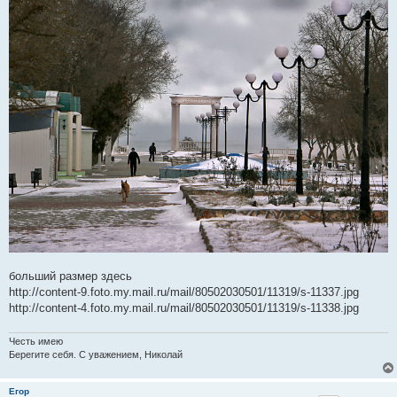
больший размер здесь
http://content-9.foto.my.mail.ru/mail/80502030501/11319/s-11337.jpg
http://content-4.foto.my.mail.ru/mail/80502030501/11319/s-11338.jpg
Честь имею
Берегите себя. С уважением, Николай
Егор