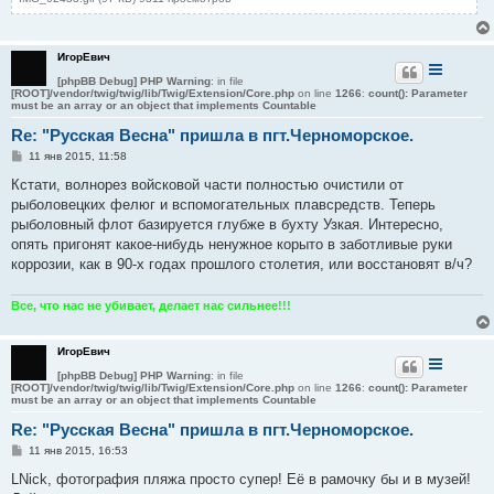
ИгорЕвич
[phpBB Debug] PHP Warning
: in file
[ROOT]/vendor/twig/twig/lib/Twig/Extension/Core.php
on line
1266
:
count(): Parameter
must be an array or an object that implements Countable
Re: "Русская Весна" пришла в пгт.Черноморское.
С
11 янв 2015, 11:58
о
о
Кстати, волнорез войсковой части полностью очистили от
б
рыболовецких фелюг и вспомогательных плавсредств. Теперь
щ
е
рыболовный флот базируется глубже в бухту Узкая. Интересно,
н
опять пригонят какое-нибудь ненужное корыто в заботливые руки
и
е
коррозии, как в 90-х годах прошлого столетия, или восстановят в/ч?
Все, что нас не убивает, делает нас сильнее!!!
ИгорЕвич
[phpBB Debug] PHP Warning
: in file
[ROOT]/vendor/twig/twig/lib/Twig/Extension/Core.php
on line
1266
:
count(): Parameter
must be an array or an object that implements Countable
Re: "Русская Весна" пришла в пгт.Черноморское.
С
11 янв 2015, 16:53
о
о
LNick, фотография пляжа просто супер! Её в рамочку бы и в музей!
б