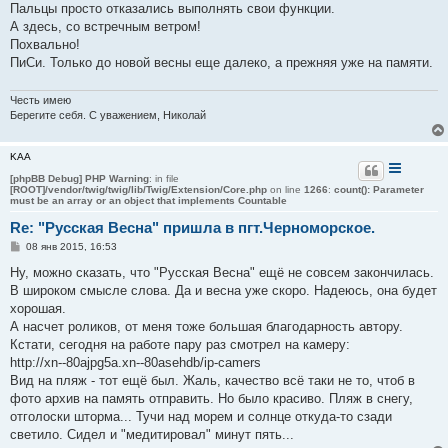
Пальцы просто отказались выполнять свои функции.
и
е
А здесь, со встречным ветром!
Похвально!
ПиСи. Только до новой весны еще далеко, а прежняя уже на памяти.
Честь имею
Берегите себя. С уважением, Николай
KAA
[phpBB Debug] PHP Warning
: in file
[ROOT]/vendor/twig/twig/lib/Twig/Extension/Core.php
on line
1266
:
count(): Parameter
must be an array or an object that implements Countable
Re: "Русская Весна" пришла в пгт.Черноморское.
С
08 янв 2015, 16:53
о
о
Ну, можно сказать, что "Русская Весна" ещё не совсем закончилась.
б
В широком смысле слова. Да и весна уже скоро. Надеюсь, она будет
щ
е
хорошая.
н
А насчет роликов, от меня тоже большая благодарность автору.
и
е
Кстати, сегодня на работе пару раз смотрел на камеру:
http://xn--80ajpg5a.xn--80asehdb/ip-camers
Вид на пляж - тот ещё был. Жаль, качество всё таки не то, чтоб в
фото архив на память отправить. Но было красиво. Пляж в снегу,
отголоски шторма... Тучи над морем и солнце откуда-то сзади
светило. Сидел и "медитировал" минут пять...