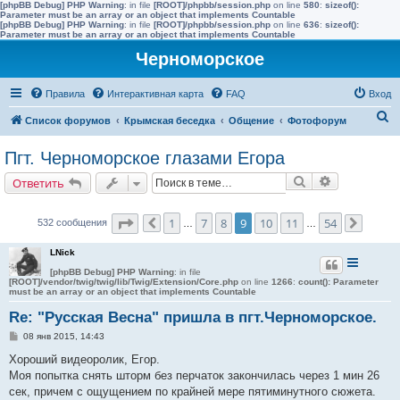
[phpBB Debug] PHP Warning
: in file
[ROOT]/phpbb/session.php
on line
580
:
sizeof():
Parameter must be an array or an object that implements Countable
[phpBB Debug] PHP Warning
: in file
[ROOT]/phpbb/session.php
on line
636
:
sizeof():
Parameter must be an array or an object that implements Countable
Черноморское
Правила
Интерактивная карта
FAQ
Вход
П
Список форумов
Крымская беседка
Общение
Фотофорум
о
Пгт. Черноморское глазами Егора
и
Поиск
Расширенн
Ответить
с
к
Страница
9
из
54
1
7
8
9
10
11
54
532 сообщения
Пред.
…
…
След.
LNick
[phpBB Debug] PHP Warning
: in file
[ROOT]/vendor/twig/twig/lib/Twig/Extension/Core.php
on line
1266
:
count(): Parameter
must be an array or an object that implements Countable
Re: "Русская Весна" пришла в пгт.Черноморское.
С
08 янв 2015, 14:43
о
о
Хороший видеоролик, Егор.
б
Моя попытка снять шторм без перчаток закончилась через 1 мин 26
щ
е
сек, причем с ощущением по крайней мере пятиминутного сюжета.
н