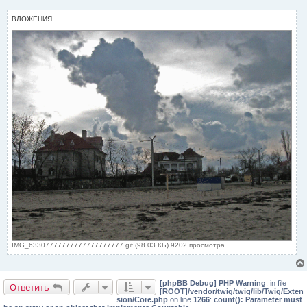
ВЛОЖЕНИЯ
IMG_63307777777777777777777.gif (98.03 КБ) 9202 просмотра
[phpBB Debug] PHP Warning
: in file
Ответить
[ROOT]/vendor/twig/twig/lib/Twig/Exten
sion/Core.php
on line
1266
:
count(): Parameter must