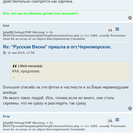
Действительно смотрится как картина.
щ
е
н
и
Все, что нас не убивает, делает нас сильнее!!!
е
KAA
[phpBB Debug] PHP Warning
: in file
[ROOT]/vendor/twig/twig/lib/Twig/Extension/Core.php
on line
1266
:
count(): Parameter
must be an array or an object that implements Countable
Re: "Русская Весна" пришла в пгт.Черноморское.
С
11 янв 2015, 17:58
о
о
б
LNick писал(а):
щ
е
КАА, предлагаю:
н
....
и
е
Большое спасибо за эти фотки в частности и за Ваше неравнодушие
вообще.
Не много таких людей. Или, точнее,если их много, они столь
скромны, что не сразу и разглядеть так сразу.
Егор
[phpBB Debug] PHP Warning
: in file
[ROOT]/vendor/twig/twig/lib/Twig/Extension/Core.php
on line
1266
:
count(): Parameter
must be an array or an object that implements Countable