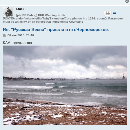
LNick
[phpBB Debug] PHP Warning
: in file
[ROOT]/vendor/twig/twig/lib/Twig/Extension/Core.php
on line
1266
:
count(): Parameter
must be an array or an object that implements Countable
Re: "Русская Весна" пришла в пгт.Черноморское.
С
08 янв 2015, 23:40
о
о
КАА, предлагаю:
б
щ
е
н
и
е