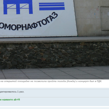
на открытой площадке не позволила пройти погода (дождь) и концерт был в РДК.
дактировалось 1 раз.
 нажмите alt+f4