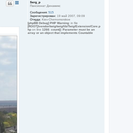
р
Serg_p
н
Пансионат Динамикс
у
Сообщения:
515
т
Зарегистрирован:
19 май 2007, 09:09
ь
Откуда:
Kiev-Chernomorskoe
с
[phpBB Debug] PHP Warning
: in file
я
[ROOT]/vendor/twig/twig/lib/Twig/Extension/Core.p
hp
on line
1266
:
count(): Parameter must be an
к
array or an object that implements Countable
н
а
ч
а
л
у