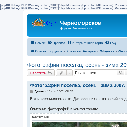
[phpBB Debug] PHP Warning
: in file
[ROOT]/phpbb/session.php
on line
580
:
sizeof(): Parame
[phpBB Debug] PHP Warning
: in file
[ROOT]/phpbb/session.php
on line
636
:
sizeof(): Parame
Черноморское
форумы Черноморска
Ссылки
Правила
Интерактивная карта
FAQ
Список форумов
Крымская беседка
Общение
Фото
Фотографии поселка, осень - зима 20
П
Ответить
Фотографии поселка, осень - зима 2007.
С
Димон
»
10 сен 2007, 08:05
о
о
Вот и закончилось лето. Для осенних фотографий созд
б
щ
е
Описание фотографий в комментариях.
н
и
ВЛОЖЕНИЯ
е