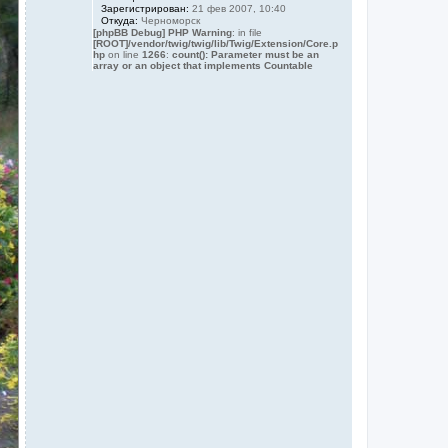
Зарегистрирован:
21 фев 2007, 10:40
Откуда:
Черноморск
[phpBB Debug] PHP Warning
: in file
[ROOT]/vendor/twig/twig/lib/Twig/Extension/Core.p
hp
on line
1266
:
count(): Parameter must be an
array or an object that implements Countable