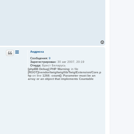
В
е
р
Андрюха
н
Сообщения:
9
у
Зарегистрирован:
30 авг 2007, 20:19
т
Откуда:
Брест Беларусь
ь
[phpBB Debug] PHP Warning
: in file
с
[ROOT]/vendor/twig/twig/lib/Twig/Extension/Core.p
я
hp
on line
1266
:
count(): Parameter must be an
array or an object that implements Countable
к
н
а
ч
а
л
у