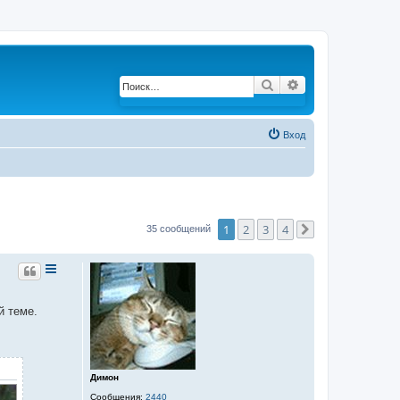
Поиск
Расширенный по
Вход
1
2
3
4
35 сообщений
След.
й теме.
Димон
Сообщения:
2440