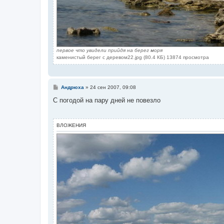
первое что увидели прийдя на берег моря
каменистый берег с деревом22.jpg (80.4 КБ) 13874 просмотра
С
Андрюха
»
24 сен 2007, 09:08
о
о
С погодой на пару дней не повезло
б
щ
е
н
ВЛОЖЕНИЯ
и
е