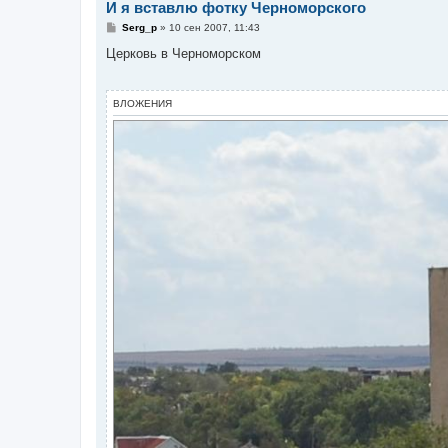
И я вставлю фотку Черноморского
С
Serg_p
»
10 сен 2007, 11:43
о
о
Церковь в Черноморском
б
щ
е
н
ВЛОЖЕНИЯ
и
е