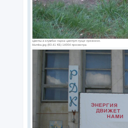
Цветы в клумбах парка цветут пуще прежнего.
klumba.jpg (83.41 КБ) 14004 просмотра