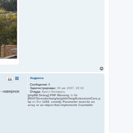
В
е
р
Андрюха
н
Сообщения:
9
у
Зарегистрирован:
30 авг 2007, 20:19
т
- наверное
Откуда:
Брест Беларусь
ь
[phpBB Debug] PHP Warning
: in file
с
[ROOT]/vendor/twig/twig/lib/Twig/Extension/Core.p
я
hp
on line
1266
:
count(): Parameter must be an
array or an object that implements Countable
к
н
а
ч
а
л
у