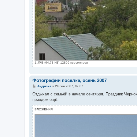
1.JPG (64.73 КБ) 12896 просмотров
Фотографии поселка, осень 2007
С
Андрюха
»
24 сен 2007, 09:07
о
о
Отдыхал с семьёй в начале сентября. Праздник Черном
б
приедем ещё.
щ
е
н
ВЛОЖЕНИЯ
и
е