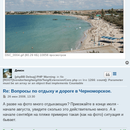
DSC_0004.gif (80.29 КБ) 10858 просмотров
Димон
[phpBB Debug] PHP Warning
: in file
[ROOT]/vendor/twig/twig/lib/Twig/Extension/Core.php
on line
1266
:
count(): Parameter
must be an array or an object that implements Countable
Re: Вопросы по отдыху и дороге в Черноморское.
С
26 июн 2008, 13:30
о
о
А разве на фото много отдыхающих? Приезжайте в конце июля -
б
начале августа, увидите сколько это действительно много. А в
щ
е
начале сентября на пляже примерно такая (как на фото) ситуация и
н
бывает.
и
е