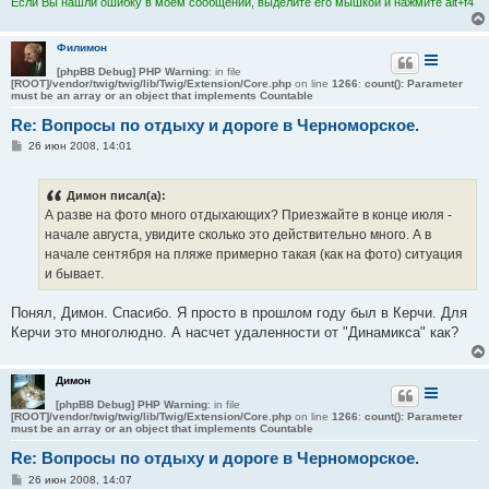
Если Вы нашли ошибку в моем сообщении, выделите его мышкой и нажмите alt+f4
Филимон
[phpBB Debug] PHP Warning
: in file
[ROOT]/vendor/twig/twig/lib/Twig/Extension/Core.php
on line
1266
:
count(): Parameter
must be an array or an object that implements Countable
Re: Вопросы по отдыху и дороге в Черноморское.
С
26 июн 2008, 14:01
о
о
б
Димон писал(а):
щ
е
А разве на фото много отдыхающих? Приезжайте в конце июля -
н
начале августа, увидите сколько это действительно много. А в
и
е
начале сентября на пляже примерно такая (как на фото) ситуация
и бывает.
Понял, Димон. Спасибо. Я просто в прошлом году был в Керчи. Для
Керчи это многолюдно. А насчет удаленности от "Динамикса" как?
Димон
[phpBB Debug] PHP Warning
: in file
[ROOT]/vendor/twig/twig/lib/Twig/Extension/Core.php
on line
1266
:
count(): Parameter
must be an array or an object that implements Countable
Re: Вопросы по отдыху и дороге в Черноморское.
С
26 июн 2008, 14:07