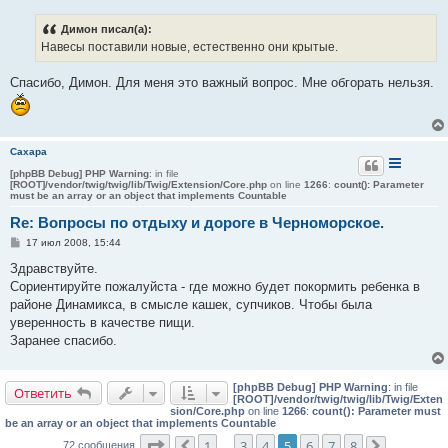
о
б
Димон писал(а):
щ
е
Навесы поставили новые, естественно они крытые.
н
и
е
Спасибо, Димон. Для меня это важный вопрос. Мне обгорать нельзя.
Сахара
[phpBB Debug] PHP Warning
: in file
[ROOT]/vendor/twig/twig/lib/Twig/Extension/Core.php
on line
1266
:
count(): Parameter
must be an array or an object that implements Countable
Re: Вопросы по отдыху и дороге в Черноморское.
С
17 июл 2008, 15:44
о
о
Здравствуйте.
б
Сориентируйте пожалуйста - где можно будет покормить ребенка в
щ
е
районе Динамикса, в смысле кашек, супчиков. Чтобы была
н
уверенность в качестве пищи.
и
е
Заранее спасибо.
[phpBB Debug] PHP Warning
: in file
Ответить
[ROOT]/vendor/twig/twig/lib/Twig/Exten
sion/Core.php
on line
1266
:
count(): Parameter must
be an array or an object that implements Countable
Страница
5
из
8
1
3
4
5
6
7
8
72 сообщения
…