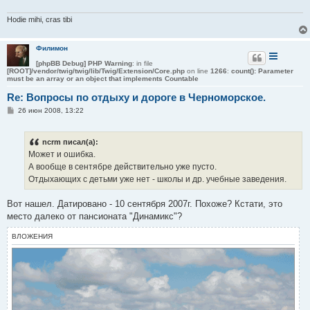
и
е
Hodie mihi, cras tibi
Филимон
[phpBB Debug] PHP Warning
: in file
[ROOT]/vendor/twig/twig/lib/Twig/Extension/Core.php
on line
1266
:
count(): Parameter
must be an array or an object that implements Countable
Re: Вопросы по отдыху и дороге в Черноморское.
С
26 июн 2008, 13:22
о
о
б
ncrm писал(а):
щ
е
Может и ошибка.
н
А вообще в сентябре действительно уже пусто.
и
е
Отдыхающих с детьми уже нет - школы и др. учебные заведения.
Вот нашел. Датировано - 10 сентября 2007г. Похоже? Кстати, это
место далеко от пансионата "Динамикс"?
ВЛОЖЕНИЯ