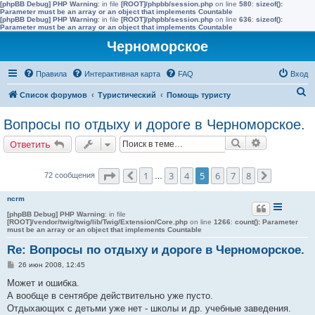
[phpBB Debug] PHP Warning
: in file
[ROOT]/phpbb/session.php
on line
580
:
sizeof():
Parameter must be an array or an object that implements Countable
[phpBB Debug] PHP Warning
: in file
[ROOT]/phpbb/session.php
on line
636
:
sizeof():
Parameter must be an array or an object that implements Countable
Черноморское
Правила
Интерактивная карта
FAQ
Вход
П
Список форумов
Туристический
Помощь туристу
о
Вопросы по отдыху и дороге в Черноморское.
и
Поиск
Расширенн
Ответить
с
к
Страница
5
из
8
1
3
4
5
6
7
8
72 сообщения
Пред.
…
След.
ncrm
[phpBB Debug] PHP Warning
: in file
[ROOT]/vendor/twig/twig/lib/Twig/Extension/Core.php
on line
1266
:
count(): Parameter
must be an array or an object that implements Countable
Re: Вопросы по отдыху и дороге в Черноморское.
С
26 июн 2008, 12:45
о
о
Может и ошибка.
б
А вообще в сентябре действительно уже пусто.
щ
е
Отдыхающих с детьми уже нет - школы и др. учебные заведения.
н