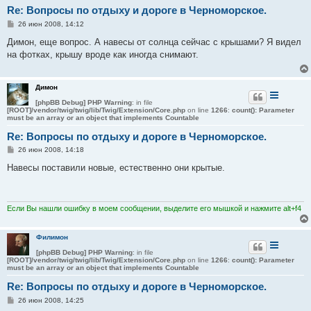
Re: Вопросы по отдыху и дороге в Черноморское.
С
26 июн 2008, 14:12
о
о
Димон, еще вопрос. А навесы от солнца сейчас с крышами? Я видел
б
на фотках, крышу вроде как иногда снимают.
щ
е
н
и
Димон
е
[phpBB Debug] PHP Warning
: in file
[ROOT]/vendor/twig/twig/lib/Twig/Extension/Core.php
on line
1266
:
count(): Parameter
must be an array or an object that implements Countable
Re: Вопросы по отдыху и дороге в Черноморское.
С
26 июн 2008, 14:18
о
о
Навесы поставили новые, естественно они крытые.
б
щ
е
н
и
Если Вы нашли ошибку в моем сообщении, выделите его мышкой и нажмите alt+f4
е
Филимон
[phpBB Debug] PHP Warning
: in file
[ROOT]/vendor/twig/twig/lib/Twig/Extension/Core.php
on line
1266
:
count(): Parameter
must be an array or an object that implements Countable
Re: Вопросы по отдыху и дороге в Черноморское.
С
26 июн 2008, 14:25
о