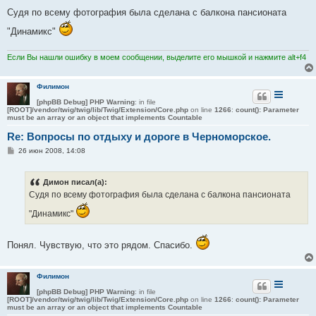
о
о
Судя по всему фотография была сделана с балкона пансионата
б
щ
"Динамикс"
е
н
и
Если Вы нашли ошибку в моем сообщении, выделите его мышкой и нажмите alt+f4
е
Филимон
[phpBB Debug] PHP Warning
: in file
[ROOT]/vendor/twig/twig/lib/Twig/Extension/Core.php
on line
1266
:
count(): Parameter
must be an array or an object that implements Countable
Re: Вопросы по отдыху и дороге в Черноморское.
С
26 июн 2008, 14:08
о
о
б
Димон писал(а):
щ
е
Судя по всему фотография была сделана с балкона пансионата
н
и
"Динамикс"
е
Понял. Чувствую, что это рядом. Спасибо.
Филимон
[phpBB Debug] PHP Warning
: in file
[ROOT]/vendor/twig/twig/lib/Twig/Extension/Core.php
on line
1266
:
count(): Parameter
must be an array or an object that implements Countable