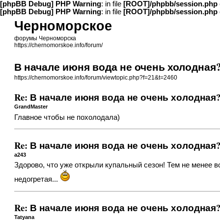
[phpBB Debug] PHP Warning
: in file
[ROOT]/phpbb/session.php
[phpBB Debug] PHP Warning
: in file
[ROOT]/phpbb/session.php
Черноморское
форумы Черноморска
https://chernomorskoe.info/forum/
В начале июня вода не очень холодная
https://chernomorskoe.info/forum/viewtopic.php?f=21&t=2460
Re: В начале июня вода не очень холодная
GrandMaster
Главное чтобы не похолодала)
Re: В начале июня вода не очень холодная
a243
Здорово, что уже открыли купальный сезон! Тем не менее в
недогретая...
Re: В начале июня вода не очень холодная
Tatyana