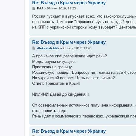
Re: Въезд в Крым через Украину
С
KAA
»
08 июн 2016, 21:23
о
о
Россия пускает и выпускает всех, кто законопослушный,
б
спрашивать. Там свои "тараканы" чуть не каждый день.
щ
е
на КПП с украинской стороны кому взбредёт? Центральн
н
и
е
Re: Въезд в Крым через Украину
С
Aleksandr Msk
»
20 июн 2016, 13:45
о
о
А про какое спецразрешение идет речь?
б
Моделируем ситуацию:
щ
е
Приезжаю на границу.
н
Российскую прошел. Вопросов нет, езжай на все 4 стор
и
е
На украинской вопрос: Цель вашего визита?
Ответ: Транзитом в Крым!
ИИИИИИ Давай до свидания!!!
От осведомленных источников получена информация, чт
отслюнявить надо.
Речь идет о коммерческих перевозках, украинскими п
Re: Въезд в Крым через Украину