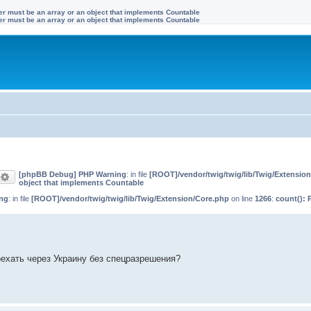
ter must be an array or an object that implements Countable
ter must be an array or an object that implements Countable
[phpBB Debug] PHP Warning
: in file
[ROOT]/vendor/twig/twig/lib/Twig/Extensio
оиск
Расширенный поиск
object that implements Countable
ng
: in file
[ROOT]/vendor/twig/twig/lib/Twig/Extension/Core.php
on line
1266
:
count(): 
ехать через Украину без спецразрешения?