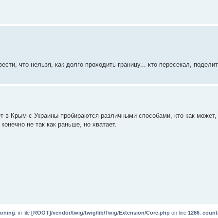
сти, что нельзя, как долго проходить границу... кто пересекал, поделите
ет в Крым с Украины пробираются различными способами, кто как может,
конечно не так как раньше, но хватает.
rning
: in file
[ROOT]/vendor/twig/twig/lib/Twig/Extension/Core.php
on line
1266
:
count