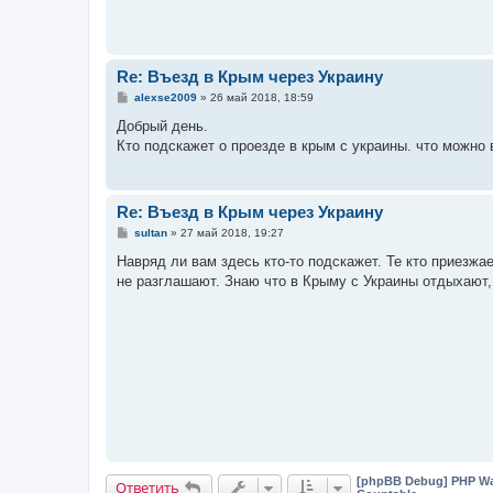
Re: Въезд в Крым через Украину
С
alexse2009
»
26 май 2018, 18:59
о
о
Добрый день.
б
Кто подскажет о проезде в крым с украины. что можно ве
щ
е
н
и
е
Re: Въезд в Крым через Украину
С
sultan
»
27 май 2018, 19:27
о
о
Навряд ли вам здесь кто-то подскажет. Те кто приезжа
б
не разглашают. Знаю что в Крыму с Украины отдыхают, 
щ
е
н
и
е
[phpBB Debug] PHP Wa
Ответить