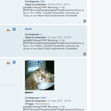
Сообщения:
342
у
Зарегистрирован:
29 янв 2014, 09:21
т
[phpBB Debug] PHP Warning
: in file
ь
[ROOT]/vendor/twig/twig/lib/Twig/Extension/Core.p
с
hp
on line
1266
:
count(): Parameter must be an
я
array or an object that implements Countable
к
В
н
е
а
р
Zacki
ч
н
а
Сообщения:
1
у
л
Зарегистрирован:
15 мар 2017, 22:45
т
у
[phpBB Debug] PHP Warning
: in file
ь
[ROOT]/vendor/twig/twig/lib/Twig/Extension/Core.p
с
hp
on line
1266
:
count(): Parameter must be an
я
array or an object that implements Countable
к
В
н
е
а
р
ч
н
а
у
л
т
у
ь
с
я
к
н
а
Димон
ч
Сообщения:
2440
а
Зарегистрирован:
21 фев 2007, 10:40
л
Откуда:
Черноморск
у
[phpBB Debug] PHP Warning
: in file
[ROOT]/vendor/twig/twig/lib/Twig/Extension/Core.p