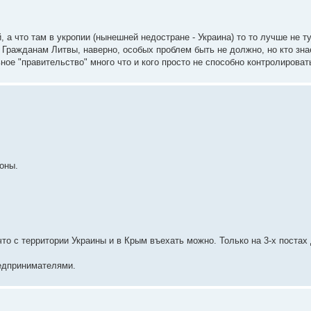
 а что там в укропии (нынешней недостране - Украина) то то лучше не т
 Гражданам Литвы, наверно, особых проблем быть не должно, но кто зна
ое "правительство" много что и кого просто не способно контролироват
оны.
о с территории Украины и в Крым въехать можно. Только на 3-х постах 
редпринимателями.