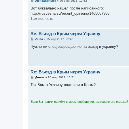
С
Aleksandr Msk
»
20 июн 2016, 13:53
о
о
Вот буквально нашел после написанного:
б
http://rusvesna.su/recent_opinions/1465887986
щ
е
Там все есть.
н
и
е
Re: Въезд в Крым через Украину
С
Zacki
»
15 мар 2017, 22:46
о
о
Нужно ли спец разрещшение на вьезд в украину?
б
щ
е
н
и
е
Re: Въезд в Крым через Украину
С
Димон
»
16 мар 2017, 10:51
о
о
Так Вам в Украину надо или в Крым?
б
щ
е
н
и
Если Вы нашли ошибку в моем сообщении, выделите его мышкой и
е