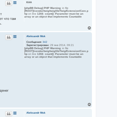
р
KAA
н
[phpBB Debug] PHP Warning
: in file
у
[ROOT]/vendor/twig/twig/lib/Twig/Extension/Core.p
т
ут
hp
on line
1266
:
count(): Parameter must be an
ь
array or an object that implements Countable
ет что там
с
я
ь.
к
В
н
е
а
р
Aleksandr Msk
ч
н
а
Сообщения:
342
у
л
Зарегистрирован:
29 янв 2014, 09:21
т
у
[phpBB Debug] PHP Warning
: in file
ь
[ROOT]/vendor/twig/twig/lib/Twig/Extension/Core.p
с
hp
on line
1266
:
count(): Parameter must be an
я
array or an object that implements Countable
к
н
а
ч
а
л
у
денег
В
е
р
Aleksandr Msk
н