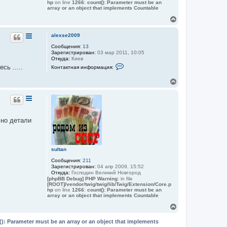
hp
on line
1266
:
count(): Parameter must be an
array or an object that implements Countable
В
е
р
alexse2009
н
Сообщения:
13
у
Зарегистрирован:
03 мар 2011, 10:05
т
Откуда:
Киев
ь
К
сь .....
Контактная информация:
с
о
я
н
В
к
т
е
а
н
к
р
а
т
н
ч
н
у
а
а
т
л
я
 но детали
ь
у
и
с
н
ф
я
о
к
sultan
р
н
м
а
Сообщения:
211
а
ч
Зарегистрирован:
04 апр 2009, 15:52
ц
Откуда:
Господин Великий Новгород
а
и
[phpBB Debug] PHP Warning
: in file
я
л
[ROOT]/vendor/twig/twig/lib/Twig/Extension/Core.p
п
у
hp
on line
1266
:
count(): Parameter must be an
о
array or an object that implements Countable
л
ь
В
з
е
о
р
(): Parameter must be an array or an object that implements
в