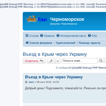
[phpBB Debug] PHP Warning
: in file
[ROOT]/phpbb/session.php
on line
580
:
sizeof(): Parame
[phpBB Debug] PHP Warning
: in file
[ROOT]/phpbb/session.php
on line
636
:
sizeof(): Parame
Черноморское
форумы Черноморска
Ссылки
Правила
Интерактивная карта
FAQ
Список форумов
Туристический
Помощь туристу
Въезд в Крым через Украину
П
Ответить
8 сообщений
[phpBB Debug] PHP Warni
Въезд в Крым через Украину
С
balu
»
08 июн 2016, 14:52
о
о
Добрый день! Подскажите, пожалуйста. Реально ли про
б
щ
е
н
и
е