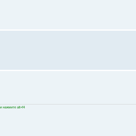
 нажмите alt+f4