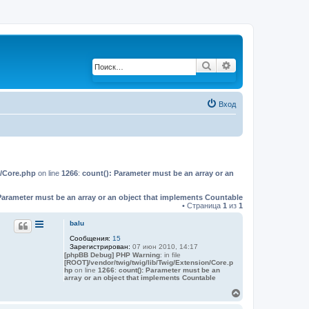
Поиск
Расширенный по
Вход
n/Core.php
on line
1266
:
count(): Parameter must be an array or an
Parameter must be an array or an object that implements Countable
• Страница
1
из
1
balu
Сообщения:
15
Зарегистрирован:
07 июн 2010, 14:17
[phpBB Debug] PHP Warning
: in file
[ROOT]/vendor/twig/twig/lib/Twig/Extension/Core.p
hp
on line
1266
:
count(): Parameter must be an
array or an object that implements Countable
В
е