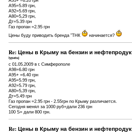
А95+ =6.20 грн
А95=5.89 грн,
А92=5.69 грн,
А80=5,29 грн,
Дт=5.39 грн
Газ пропан =2.95 грн
Цены буду приводить бренда "ТНК
начинается?
Re: Цены в Крыму на бензин и нефтепроду
lypatuj
с 01.05.2009 в г. Симферополе
А98=6.80 грн
А95+ =6.40 грн
А95=5.99 грн,
А92=5.79 грн,
А80=5,39 грн,
Дт=5.49 грн
Газ пропан =2.95 грн - 2.55грн по Крыму различается.
Сегодня менял за 1000 руб=дали 236 грн
100 S= дали 800 грн.
Re: Цены в Крыму на бензин и нефтепроду