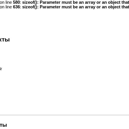
on line
580
:
sizeof(): Parameter must be an array or an object th
on line
636
:
sizeof(): Parameter must be an array or an object th
кты
8г
кты