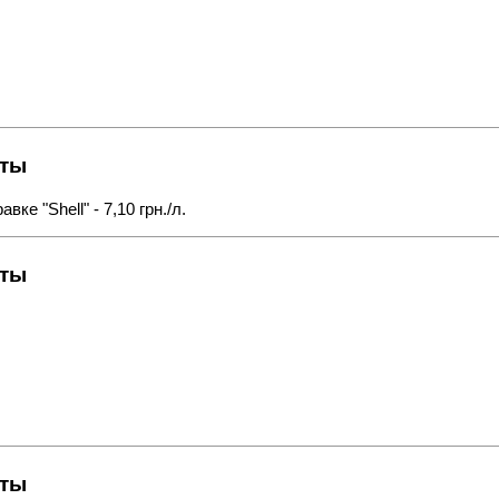
кты
ке "Shell" - 7,10 грн./л.
кты
кты