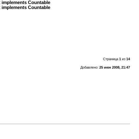
at implements Countable
at implements Countable
Страница
1
из
14
Добавлено:
25 июн 2008, 21:47