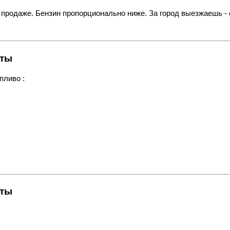
ой продаже. Бензин пропорционально ниже. За город выезжаешь - 
кты
пливо :
кты