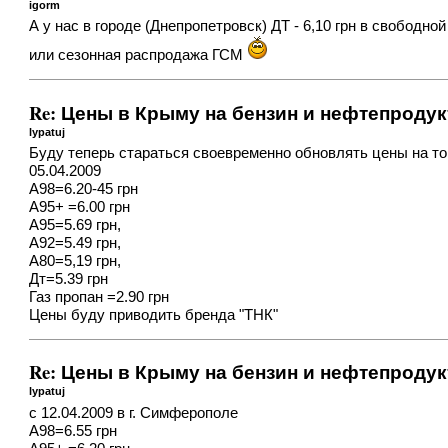
igorm
А у нас в городе (Днепропетровск) ДТ - 6,10 грн в свободн
или сезонная распродажа ГСМ
Re: Цены в Крыму на бензин и нефтепроду
lypatuj
Буду теперь стараться своевременно обновлять цены на то
05.04.2009
А98=6.20-45 грн
А95+ =6.00 грн
А95=5.69 грн,
А92=5.49 грн,
А80=5,19 грн,
Дт=5.39 грн
Газ пропан =2.90 грн
Цены буду приводить бренда "ТНК"
Re: Цены в Крыму на бензин и нефтепроду
lypatuj
с 12.04.2009 в г. Симферополе
А98=6.55 грн