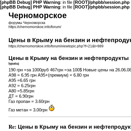
[phpBB Debug] PHP Warning
: in file
[ROOT]/phpbb/session.php
[phpBB Debug] PHP Warning
: in file
[ROOT]/phpbb/session.php
Черноморское
форумы Черноморска
https://chernomorskoe.info/forum/
Цены в Крыму на бензин и нефтепроду
https://chernomorskoe.info/forum/viewtopic.php?f=21&t=989
Цены в Крыму на бензин и нефтепродукты
lypatuj
190 грн =за 1000руб 467грн =за 100$ Новые цены на 26.06.0
А98 = 6.95 грн А95+(премиум) = 6.80 грн
А95 =6.65 грн
А92 = 6.25грн
А80 =5.85грн
ДТ = 6.90грн
Газ пропан = 3.60грн
Газ метан = 3.00грн
Re: Цены в Крыму на бензин и нефтепроду