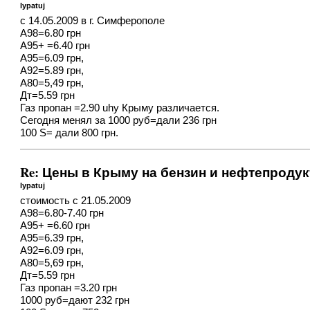
lypatuj
с 14.05.2009 в г. Симферополе
А98=6.80 грн
А95+ =6.40 грн
А95=6.09 грн,
А92=5.89 грн,
А80=5,49 грн,
Дт=5.59 грн
Газ пропан =2.90 uhy Крыму различается.
Сегодня менял за 1000 руб=дали 236 грн
100 S= дали 800 грн.
Re: Цены в Крыму на бензин и нефтепроду
lypatuj
стоимость с 21.05.2009
А98=6.80-7.40 грн
А95+ =6.60 грн
А95=6.39 грн,
А92=6.09 грн,
А80=5,69 грн,
Дт=5.59 грн
Газ пропан =3.20 грн
1000 руб=дают 232 грн