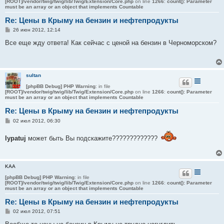
[ROOT]/vendor/twig/twig/lib/Twig/Extension/Core.php
on line
1266
:
count(): Parameter
must be an array or an object that implements Countable
Re: Цены в Крыму на бензин и нефтепродукты
С
26 июн 2012, 12:14
о
о
Все еще жду ответа! Как сейчас с ценой на бензин в Черноморском?
б
щ
е
н
и
sultan
е
[phpBB Debug] PHP Warning
: in file
[ROOT]/vendor/twig/twig/lib/Twig/Extension/Core.php
on line
1266
:
count(): Parameter
must be an array or an object that implements Countable
Re: Цены в Крыму на бензин и нефтепродукты
С
02 июл 2012, 06:30
о
о
lypatuj
может быть Вы подскажите?????????????
б
щ
е
н
и
KAA
е
[phpBB Debug] PHP Warning
: in file
[ROOT]/vendor/twig/twig/lib/Twig/Extension/Core.php
on line
1266
:
count(): Parameter
must be an array or an object that implements Countable
Re: Цены в Крыму на бензин и нефтепродукты
С
02 июл 2012, 07:51
о
о