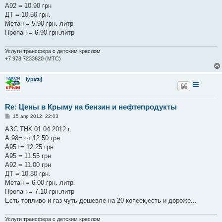
е
А92 = 10.90 грн
ДТ = 10.50 грн.
Метан = 5.90 грн. литр
Пропан = 6.90 грн.литр
Услуги трансфера с детским креслом
+7 978 7233820 (МТС)
lypatuj
Re: Цены в Крыму на бензин и нефтепродукты
С
15 апр 2012, 22:03
о
о
АЗС ТНК 01.04.2012 г.
б
А 98= от 12.50 грн
щ
е
А95+= 12.25 грн
н
А95 = 11.55 грн
и
е
А92 = 11.00 грн
ДТ = 10.80 грн.
Метан = 6.00 грн. литр
Пропан = 7.10 грн.литр
Есть топливо и газ чуть дешевле на 20 копеек,есть и дороже...
Услуги трансфера с детским креслом