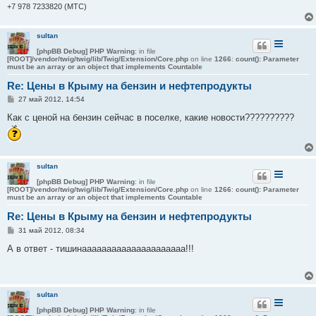
+7 978 7233820 (МТС)
sultan
[phpBB Debug] PHP Warning
: in file
[ROOT]/vendor/twig/twig/lib/Twig/Extension/Core.php
on line
1266
:
count(): Parameter
must be an array or an object that implements Countable
Re: Цены в Крыму на бензин и нефтепродукты
С
27 май 2012, 14:54
о
о
Как с ценой на бензин сейчас в поселке, какие новости??????????
б
щ
е
н
и
е
sultan
[phpBB Debug] PHP Warning
: in file
[ROOT]/vendor/twig/twig/lib/Twig/Extension/Core.php
on line
1266
:
count(): Parameter
must be an array or an object that implements Countable
Re: Цены в Крыму на бензин и нефтепродукты
С
31 май 2012, 08:34
о
о
А в ответ - тишинааааааааааааааааааааа!!!
б
щ
е
н
и
sultan
е
[phpBB Debug] PHP Warning
: in file