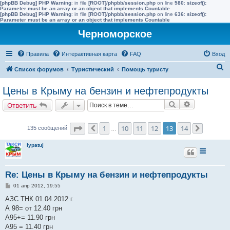
[phpBB Debug] PHP Warning
: in file
[ROOT]/phpbb/session.php
on line
580
:
sizeof():
Parameter must be an array or an object that implements Countable
[phpBB Debug] PHP Warning
: in file
[ROOT]/phpbb/session.php
on line
636
:
sizeof():
Parameter must be an array or an object that implements Countable
Черноморское
Правила
Интерактивная карта
FAQ
Вход
П
Список форумов
Туристический
Помощь туристу
о
Цены в Крыму на бензин и нефтепродукты
и
Поиск
Расширенн
Ответить
с
к
Страница
13
из
14
1
10
11
12
13
14
135 сообщений
Пред.
…
След.
lypatuj
Re: Цены в Крыму на бензин и нефтепродукты
С
01 апр 2012, 19:55
о
о
АЗС ТНК 01.04.2012 г.
б
А 98= от 12.40 грн
щ
е
А95+= 11.90 грн
н
А95 = 11.40 грн
и