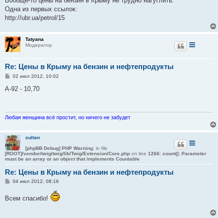
Вообще-то цены на бензин в Крыму не трудно нагуглить.
б
Одна из первых ссылок:
щ
е
http://ubr.ua/petrol/15
н
и
е
Tatyana
Модератор
Re: Цены в Крыму на бензин и нефтепродукты
С
02 июл 2012, 10:02
о
о
А-92 - 10,70
б
щ
е
н
и
Любая женщина всё простит, но ничего не забудет
е
sultan
[phpBB Debug] PHP Warning
: in file
[ROOT]/vendor/twig/twig/lib/Twig/Extension/Core.php
on line
1266
:
count(): Parameter
must be an array or an object that implements Countable
Re: Цены в Крыму на бензин и нефтепродукты
С
04 июл 2012, 08:16
о
о
Всем спасибо!
б
щ
е
н