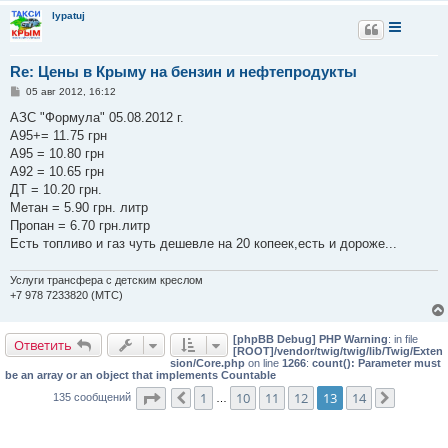
и
lypatuj
е
Re: Цены в Крыму на бензин и нефтепродукты
С
05 авг 2012, 16:12
о
о
АЗС "Формула" 05.08.2012 г.
б
А95+= 11.75 грн
щ
е
А95 = 10.80 грн
н
А92 = 10.65 грн
и
е
ДТ = 10.20 грн.
Метан = 5.90 грн. литр
Пропан = 6.70 грн.литр
Есть топливо и газ чуть дешевле на 20 копеек,есть и дороже...
Услуги трансфера с детским креслом
+7 978 7233820 (МТС)
[phpBB Debug] PHP Warning
: in file
Ответить
[ROOT]/vendor/twig/twig/lib/Twig/Exten
sion/Core.php
on line
1266
:
count(): Parameter must
be an array or an object that implements Countable
Страница
13
из
14
1
10
11
12
13
14
135 сообщений
Пред.
…
След.