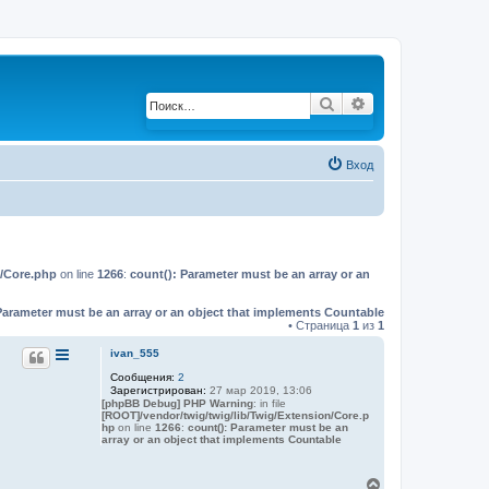
Поиск
Расширенный по
Вход
n/Core.php
on line
1266
:
count(): Parameter must be an array or an
Parameter must be an array or an object that implements Countable
• Страница
1
из
1
ivan_555
Сообщения:
2
Зарегистрирован:
27 мар 2019, 13:06
[phpBB Debug] PHP Warning
: in file
[ROOT]/vendor/twig/twig/lib/Twig/Extension/Core.p
hp
on line
1266
:
count(): Parameter must be an
array or an object that implements Countable
В