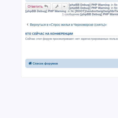
[phpBB Debug] PHP Warning
: in fil
Ответить
[phpBB Debug] PHP Warning
: in fil
[phpBB Debug] PHP Warning
: in file
[ROOT]/vendor/twig/twig/lib/T
1 сообщение
[phpBB Debug] PHP Warni
Вернуться в «Спрос жилья в Черноморске (снять)»
КТО СЕЙЧАС НА КОНФЕРЕНЦИИ
Сейчас этот форум просматривают: нет зарегистрированных пользо
Список форумов