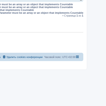
е
r must be an array or an object that implements Countable
р
r must be an array or an object that implements Countable
н
t that implements Countable
у
Parameter must be an array or an object that implements Countable
т
• Страница
1
из
1
ь
с
я
к
н
а
ч
а
л
у
а
Удалить cookies конференции
Часовой пояс:
UTC+02:00