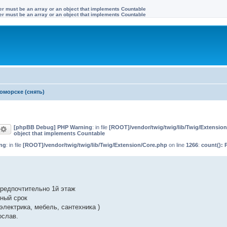
ter must be an array or an object that implements Countable
ter must be an array or an object that implements Countable
оморске (снять)
[phpBB Debug] PHP Warning
: in file
[ROOT]/vendor/twig/twig/lib/Twig/Extensio
оиск
Расширенный поиск
object that implements Countable
ng
: in file
[ROOT]/vendor/twig/twig/lib/Twig/Extension/Core.php
on line
1266
:
count(): 
предпочтительно 1й этаж
ный срок
электрика, мебель, сантехника )
ослав.