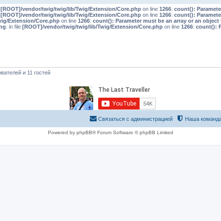
e
[ROOT]/vendor/twig/twig/lib/Twig/Extension/Core.php
on line
1266
:
count(): Paramete
e
[ROOT]/vendor/twig/twig/lib/Twig/Extension/Core.php
on line
1266
:
count(): Paramete
wig/Extension/Core.php
on line
1266
:
count(): Parameter must be an array or an objec
ng
: in file
[ROOT]/vendor/twig/twig/lib/Twig/Extension/Core.php
on line
1266
:
count(): 
вателей и 11 гостей
Связаться с администрацией
Наша команд
Powered by phpBB® Forum Software © phpBB Limited