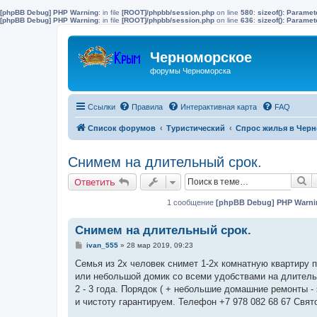
[phpBB Debug] PHP Warning
: in file
[ROOT]/phpbb/session.php
on line
580
:
sizeof(): Parame
[phpBB Debug] PHP Warning
: in file
[ROOT]/phpbb/session.php
on line
636
:
sizeof(): Parame
Черноморское
форумы Черноморска
Ссылки
Правила
Интерактивная карта
FAQ
Список форумов
Туристический
Спрос жилья в Черн
Снимем на длительный срок.
П
Ответить
1 сообщение
[phpBB Debug] PHP Warni
Снимем на длительный срок.
С
ivan_555
»
28 мар 2019, 09:23
о
о
Семья из 2х человек снимет 1-2х комнатную квартиру 
б
или небольшой домик со всеми удобствами на длитель
щ
е
2 - 3 года. Порядок ( + небольшие домашние ремонты - 
н
и чистоту гарантируем. Телефон +7 978 082 68 67 Свят
и
е