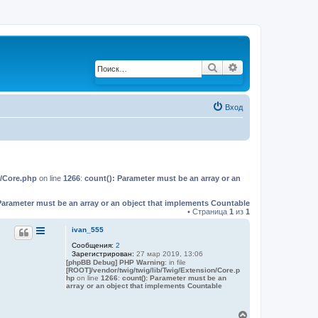
Поиск
Расширенный по
Вход
n/Core.php
on line
1266
:
count(): Parameter must be an array or an
Parameter must be an array or an object that implements Countable
• Страница
1
из
1
ivan_555
Сообщения:
2
Зарегистрирован:
27 мар 2019, 13:06
[phpBB Debug] PHP Warning
: in file
[ROOT]/vendor/twig/twig/lib/Twig/Extension/Core.p
hp
on line
1266
:
count(): Parameter must be an
array or an object that implements Countable
В