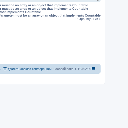
е
r must be an array or an object that implements Countable
р
r must be an array or an object that implements Countable
н
t that implements Countable
у
Parameter must be an array or an object that implements Countable
т
• Страница
1
из
1
ь
с
я
к
н
а
ч
а
л
у
а
Удалить cookies конференции
Часовой пояс:
UTC+02:00