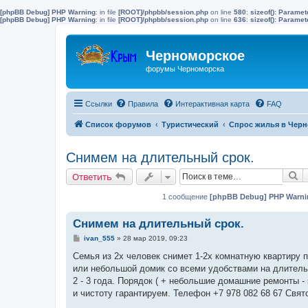
[phpBB Debug] PHP Warning
: in file
[ROOT]/phpbb/session.php
on line
580
:
sizeof(): Parame
[phpBB Debug] PHP Warning
: in file
[ROOT]/phpbb/session.php
on line
636
:
sizeof(): Parame
Черноморское
форумы Черноморска
Ссылки
Правила
Интерактивная карта
FAQ
Список форумов
Туристический
Спрос жилья в Черн
Снимем на длительный срок.
П
Ответить
1 сообщение
[phpBB Debug] PHP Warni
Снимем на длительный срок.
С
ivan_555
»
28 мар 2019, 09:23
о
о
Семья из 2х человек снимет 1-2х комнатную квартиру 
б
или небольшой домик со всеми удобствами на длитель
щ
е
2 - 3 года. Порядок ( + небольшие домашние ремонты - 
н
и чистоту гарантируем. Телефон +7 978 082 68 67 Свят
и
е