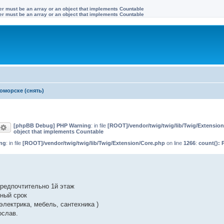
ter must be an array or an object that implements Countable
ter must be an array or an object that implements Countable
оморске (снять)
[phpBB Debug] PHP Warning
: in file
[ROOT]/vendor/twig/twig/lib/Twig/Extensio
оиск
Расширенный поиск
object that implements Countable
ng
: in file
[ROOT]/vendor/twig/twig/lib/Twig/Extension/Core.php
on line
1266
:
count(): 
предпочтительно 1й этаж
ный срок
электрика, мебель, сантехника )
ослав.