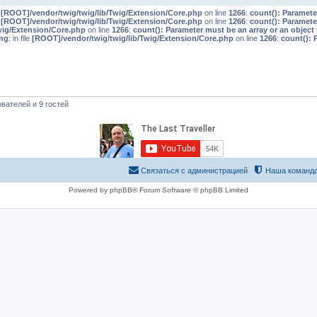
e
[ROOT]/vendor/twig/twig/lib/Twig/Extension/Core.php
on line
1266
:
count(): Paramete
e
[ROOT]/vendor/twig/twig/lib/Twig/Extension/Core.php
on line
1266
:
count(): Paramete
wig/Extension/Core.php
on line
1266
:
count(): Parameter must be an array or an objec
ng
: in file
[ROOT]/vendor/twig/twig/lib/Twig/Extension/Core.php
on line
1266
:
count(): 
вателей и 9 гостей
Связаться с администрацией
Наша команд
Powered by phpBB® Forum Software © phpBB Limited