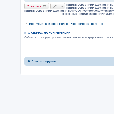
[phpBB Debug] PHP Warning
: in fil
Ответить
[phpBB Debug] PHP Warning
: in fil
[phpBB Debug] PHP Warning
: in file
[ROOT]/vendor/twig/twig/lib/T
1 сообщение
[phpBB Debug] PHP Warni
Вернуться в «Спрос жилья в Черноморске (снять)»
КТО СЕЙЧАС НА КОНФЕРЕНЦИИ
Сейчас этот форум просматривают: нет зарегистрированных пользо
Список форумов