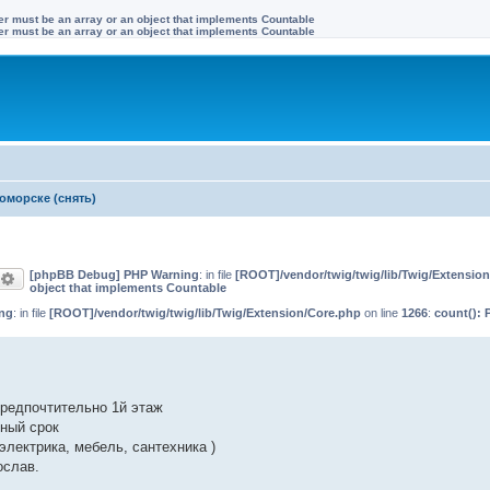
ter must be an array or an object that implements Countable
ter must be an array or an object that implements Countable
оморске (снять)
[phpBB Debug] PHP Warning
: in file
[ROOT]/vendor/twig/twig/lib/Twig/Extensio
оиск
Расширенный поиск
object that implements Countable
ng
: in file
[ROOT]/vendor/twig/twig/lib/Twig/Extension/Core.php
on line
1266
:
count(): 
предпочтительно 1й этаж
ный срок
электрика, мебель, сантехника )
ослав.