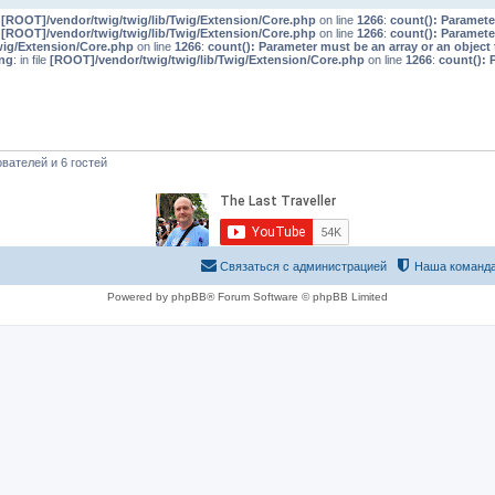
e
[ROOT]/vendor/twig/twig/lib/Twig/Extension/Core.php
on line
1266
:
count(): Paramete
e
[ROOT]/vendor/twig/twig/lib/Twig/Extension/Core.php
on line
1266
:
count(): Paramete
wig/Extension/Core.php
on line
1266
:
count(): Parameter must be an array or an objec
ng
: in file
[ROOT]/vendor/twig/twig/lib/Twig/Extension/Core.php
on line
1266
:
count(): 
вателей и 6 гостей
Связаться с администрацией
Наша команд
Powered by phpBB® Forum Software © phpBB Limited