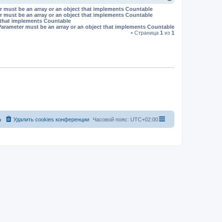
е
r must be an array or an object that implements Countable
р
r must be an array or an object that implements Countable
н
t that implements Countable
у
Parameter must be an array or an object that implements Countable
т
• Страница
1
из
1
ь
с
я
к
н
а
ч
а
л
у
а
Удалить cookies конференции
Часовой пояс:
UTC+02:00