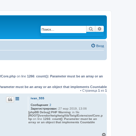
Поиск
Расширенный по
Вход
n/Core.php
on line
1266
:
count(): Parameter must be an array or an
Parameter must be an array or an object that implements Countable
• Страница
1
из
1
ivan_555
Сообщения:
2
Зарегистрирован:
27 мар 2019, 13:06
[phpBB Debug] PHP Warning
: in file
[ROOT]/vendor/twig/twig/lib/Twig/Extension/Core.p
hp
on line
1266
:
count(): Parameter must be an
array or an object that implements Countable
В