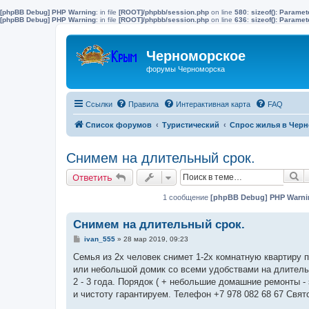
[phpBB Debug] PHP Warning
: in file
[ROOT]/phpbb/session.php
on line
580
:
sizeof(): Parame
[phpBB Debug] PHP Warning
: in file
[ROOT]/phpbb/session.php
on line
636
:
sizeof(): Parame
Черноморское
форумы Черноморска
Ссылки
Правила
Интерактивная карта
FAQ
Список форумов
Туристический
Спрос жилья в Черн
Снимем на длительный срок.
П
Ответить
1 сообщение
[phpBB Debug] PHP Warni
Снимем на длительный срок.
С
ivan_555
»
28 мар 2019, 09:23
о
о
Семья из 2х человек снимет 1-2х комнатную квартиру 
б
или небольшой домик со всеми удобствами на длитель
щ
е
2 - 3 года. Порядок ( + небольшие домашние ремонты - 
н
и чистоту гарантируем. Телефон +7 978 082 68 67 Свят
и
е