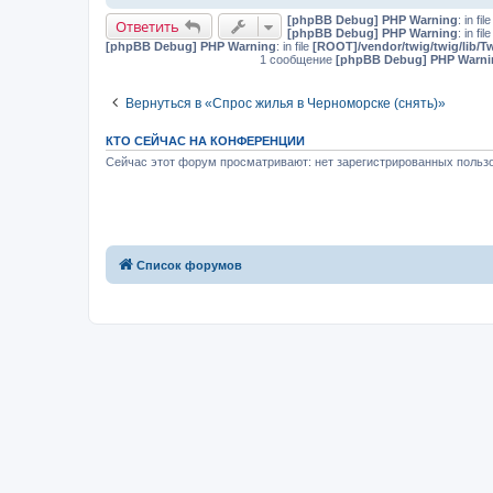
[phpBB Debug] PHP Warning
: in fil
Ответить
[phpBB Debug] PHP Warning
: in fil
[phpBB Debug] PHP Warning
: in file
[ROOT]/vendor/twig/twig/lib/T
1 сообщение
[phpBB Debug] PHP Warni
Вернуться в «Спрос жилья в Черноморске (снять)»
КТО СЕЙЧАС НА КОНФЕРЕНЦИИ
Сейчас этот форум просматривают: нет зарегистрированных пользо
Список форумов