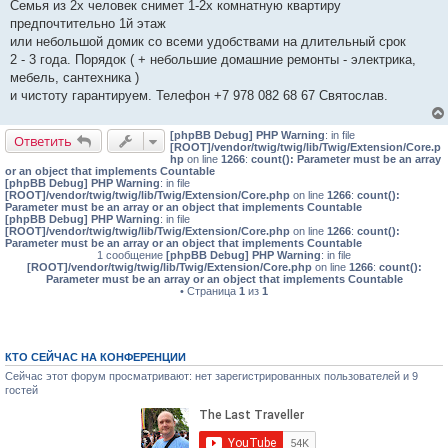
о
Семья из 2х человек снимет 1-2х комнатную квартиру
б
предпочтительно 1й этаж
щ
е
или небольшой домик со всеми удобствами на длительный срок
н
2 - 3 года. Порядок ( + небольшие домашние ремонты - электрика,
и
е
мебель, сантехника )
и чистоту гарантируем. Телефон +7 978 082 68 67 Святослав.
[phpBB Debug] PHP Warning
: in file
Ответить
[ROOT]/vendor/twig/twig/lib/Twig/Extension/Core.p
hp
on line
1266
:
count(): Parameter must be an array
or an object that implements Countable
[phpBB Debug] PHP Warning
: in file
[ROOT]/vendor/twig/twig/lib/Twig/Extension/Core.php
on line
1266
:
count():
Parameter must be an array or an object that implements Countable
[phpBB Debug] PHP Warning
: in file
[ROOT]/vendor/twig/twig/lib/Twig/Extension/Core.php
on line
1266
:
count():
Parameter must be an array or an object that implements Countable
1 сообщение
[phpBB Debug] PHP Warning
: in file
[ROOT]/vendor/twig/twig/lib/Twig/Extension/Core.php
on line
1266
:
count():
Parameter must be an array or an object that implements Countable
• Страница
1
из
1
КТО СЕЙЧАС НА КОНФЕРЕНЦИИ
Сейчас этот форум просматривают: нет зарегистрированных пользователей и 9
гостей