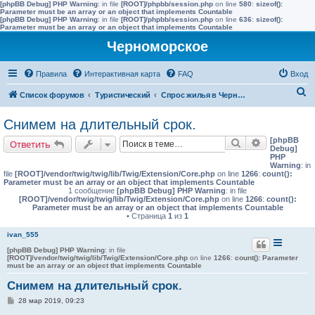
[phpBB Debug] PHP Warning
: in file
[ROOT]/phpbb/session.php
on line
580
:
sizeof():
Parameter must be an array or an object that implements Countable
[phpBB Debug] PHP Warning
: in file
[ROOT]/phpbb/session.php
on line
636
:
sizeof():
Parameter must be an array or an object that implements Countable
Черноморское
Правила
Интерактивная карта
FAQ
Вход
П
Список форумов
Туристический
Спрос жилья в Черноморске (снять)
о
Снимем на длительный срок.
и
[phpBB
Поиск
Расширенн
Ответить
с
Debug]
PHP
к
Warning
: in
file
[ROOT]/vendor/twig/twig/lib/Twig/Extension/Core.php
on line
1266
:
count():
Parameter must be an array or an object that implements Countable
1 сообщение
[phpBB Debug] PHP Warning
: in file
[ROOT]/vendor/twig/twig/lib/Twig/Extension/Core.php
on line
1266
:
count():
Parameter must be an array or an object that implements Countable
• Страница
1
из
1
ivan_555
[phpBB Debug] PHP Warning
: in file
[ROOT]/vendor/twig/twig/lib/Twig/Extension/Core.php
on line
1266
:
count(): Parameter
must be an array or an object that implements Countable
Снимем на длительный срок.
С
28 мар 2019, 09:23
о