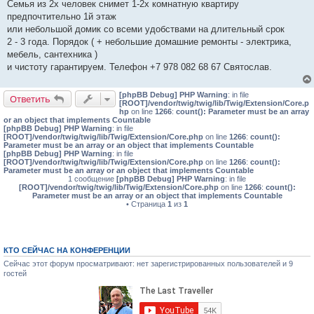
о
Семья из 2х человек снимет 1-2х комнатную квартиру
б
предпочтительно 1й этаж
щ
е
или небольшой домик со всеми удобствами на длительный срок
н
2 - 3 года. Порядок ( + небольшие домашние ремонты - электрика,
и
е
мебель, сантехника )
и чистоту гарантируем. Телефон +7 978 082 68 67 Святослав.
[phpBB Debug] PHP Warning
: in file
Ответить
[ROOT]/vendor/twig/twig/lib/Twig/Extension/Core.p
hp
on line
1266
:
count(): Parameter must be an array
or an object that implements Countable
[phpBB Debug] PHP Warning
: in file
[ROOT]/vendor/twig/twig/lib/Twig/Extension/Core.php
on line
1266
:
count():
Parameter must be an array or an object that implements Countable
[phpBB Debug] PHP Warning
: in file
[ROOT]/vendor/twig/twig/lib/Twig/Extension/Core.php
on line
1266
:
count():
Parameter must be an array or an object that implements Countable
1 сообщение
[phpBB Debug] PHP Warning
: in file
[ROOT]/vendor/twig/twig/lib/Twig/Extension/Core.php
on line
1266
:
count():
Parameter must be an array or an object that implements Countable
• Страница
1
из
1
КТО СЕЙЧАС НА КОНФЕРЕНЦИИ
Сейчас этот форум просматривают: нет зарегистрированных пользователей и 9
гостей