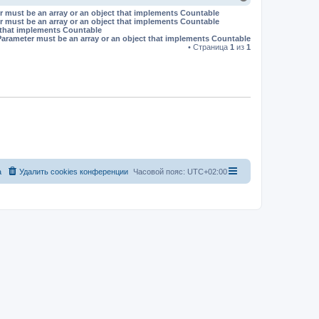
е
r must be an array or an object that implements Countable
р
r must be an array or an object that implements Countable
н
t that implements Countable
у
Parameter must be an array or an object that implements Countable
т
• Страница
1
из
1
ь
с
я
к
н
а
ч
а
л
у
а
Удалить cookies конференции
Часовой пояс:
UTC+02:00