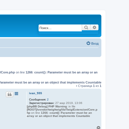
Поиск
Расширенный по
Вход
n/Core.php
on line
1266
:
count(): Parameter must be an array or an
Parameter must be an array or an object that implements Countable
• Страница
1
из
1
ivan_555
Сообщения:
2
Зарегистрирован:
27 мар 2019, 13:06
[phpBB Debug] PHP Warning
: in file
[ROOT]/vendor/twig/twig/lib/Twig/Extension/Core.p
hp
on line
1266
:
count(): Parameter must be an
array or an object that implements Countable
В