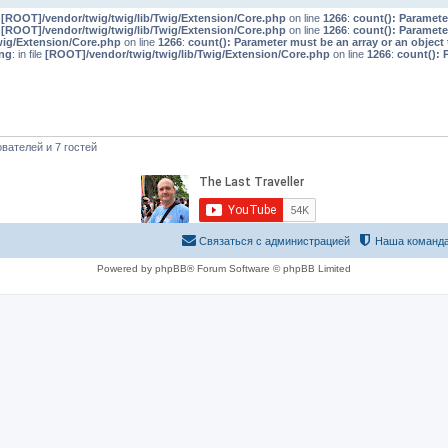
e
[ROOT]/vendor/twig/twig/lib/Twig/Extension/Core.php
on line
1266
:
count(): Paramete
e
[ROOT]/vendor/twig/twig/lib/Twig/Extension/Core.php
on line
1266
:
count(): Paramete
wig/Extension/Core.php
on line
1266
:
count(): Parameter must be an array or an objec
ng
: in file
[ROOT]/vendor/twig/twig/lib/Twig/Extension/Core.php
on line
1266
:
count(): 
вателей и 7 гостей
Связаться с администрацией
Наша команд
Powered by phpBB® Forum Software © phpBB Limited