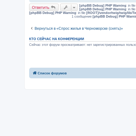
[phpBB Debug] PHP Warning
: in fil
Ответить
[phpBB Debug] PHP Warning
: in fil
[phpBB Debug] PHP Warning
: in file
[ROOT]/vendor/twig/twig/lib/T
1 сообщение
[phpBB Debug] PHP Warni
Вернуться в «Спрос жилья в Черноморске (снять)»
КТО СЕЙЧАС НА КОНФЕРЕНЦИИ
Сейчас этот форум просматривают: нет зарегистрированных пользо
Список форумов