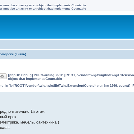
ter must be an array or an object that implements Countable
ter must be an array or an object that implements Countable
оморске (снять)
[phpBB Debug] PHP Warning
: in file
[ROOT]/vendor/twig/twig/lib/Twig/Extensio
оиск
Расширенный поиск
object that implements Countable
ng
: in file
[ROOT]/vendor/twig/twig/lib/Twig/Extension/Core.php
on line
1266
:
count(): 
предпочтительно 1й этаж
ный срок
электрика, мебель, сантехника )
ослав.