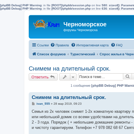
[phpBB Debug] PHP Warning
: in file
[ROOT]/phpbb/session.php
on line
580
:
sizeof(): Parame
[phpBB Debug] PHP Warning
: in file
[ROOT]/phpbb/session.php
on line
636
:
sizeof(): Parame
Черноморское
форумы Черноморска
Ссылки
Правила
Интерактивная карта
FAQ
Список форумов
Туристический
Спрос жилья в Черн
Снимем на длительный срок.
П
Ответить
1 сообщение
[phpBB Debug] PHP Warni
Снимем на длительный срок.
С
ivan_555
»
28 мар 2019, 09:23
о
о
Семья из 2х человек снимет 1-2х комнатную квартиру 
б
или небольшой домик со всеми удобствами на длитель
щ
е
2 - 3 года. Порядок ( + небольшие домашние ремонты - 
н
и чистоту гарантируем. Телефон +7 978 082 68 67 Свят
и
е