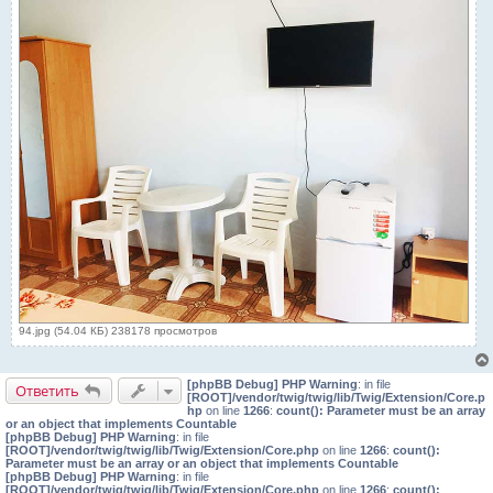
94.jpg (54.04 КБ) 238178 просмотров
[phpBB Debug] PHP Warning
: in file
Ответить
[ROOT]/vendor/twig/twig/lib/Twig/Extension/Core.p
hp
on line
1266
:
count(): Parameter must be an array
or an object that implements Countable
[phpBB Debug] PHP Warning
: in file
[ROOT]/vendor/twig/twig/lib/Twig/Extension/Core.php
on line
1266
:
count():
Parameter must be an array or an object that implements Countable
[phpBB Debug] PHP Warning
: in file
[ROOT]/vendor/twig/twig/lib/Twig/Extension/Core.php
on line
1266
:
count():