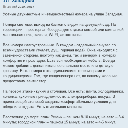
Ул. Западная
С
24 май 2019, 20:17
о
о
Уютные двухместные и четырехместный номера на улице Западная.
б
щ
е
Номера светлые, выход на балкон с видом на цветущий сад. На
н
территории – просторная беседка для отдыха семьей или компанией,
и
е
мангальная печь, качели, WI-FI, автостоянка.
Все номера благоустроенные. В каждом - отдельный санузел со
всеми удобствами (туалет, душ, горячая вода). Окна находятся с
затененной стороны, поэтому как днем, так и вечером в номерах
комфортно и прохладно. Есть вся необходимая мебель. Всегда
можем добавить дополнительное спальное место или детскую
кроватку. Есть номера с холодильниками, телевизорами и
кондиционерами. Там, где кондиционера нет, по вашему желанию,
предоставим вентилятор.
На первом этаже - кухня и столовая. Все есть: плита, холодильники,
колонка, кухонные принадлежности: электроприборы, посуда. В
прилегающей столовой созданы комфортабельные условия для
обеда или отдыха. Есть стиральная машинка.
Расстояние до моря: пляж Ребзик – пешком 8-10 минут, на авто – 3-4
минуты; городской пляж – пешком 15 минут, на авто – 4-5 минут.