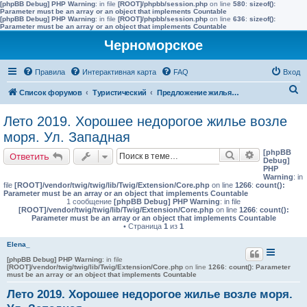
[phpBB Debug] PHP Warning
: in file
[ROOT]/phpbb/session.php
on line
580
:
sizeof():
Parameter must be an array or an object that implements Countable
[phpBB Debug] PHP Warning
: in file
[ROOT]/phpbb/session.php
on line
636
:
sizeof():
Parameter must be an array or an object that implements Countable
Черноморское
Правила
Интерактивная карта
FAQ
Вход
П
Список форумов
Туристический
Предложение жилья в Черноморске (сдать)
о
Лето 2019. Хорошее недорогое жилье возле
и
моря. Ул. Западная
с
[phpBB
Поиск
Расширенн
Ответить
к
Debug]
PHP
Warning
: in
file
[ROOT]/vendor/twig/twig/lib/Twig/Extension/Core.php
on line
1266
:
count():
Parameter must be an array or an object that implements Countable
1 сообщение
[phpBB Debug] PHP Warning
: in file
[ROOT]/vendor/twig/twig/lib/Twig/Extension/Core.php
on line
1266
:
count():
Parameter must be an array or an object that implements Countable
• Страница
1
из
1
Elena_
[phpBB Debug] PHP Warning
: in file
[ROOT]/vendor/twig/twig/lib/Twig/Extension/Core.php
on line
1266
:
count(): Parameter
must be an array or an object that implements Countable
Лето 2019. Хорошее недорогое жилье возле моря.