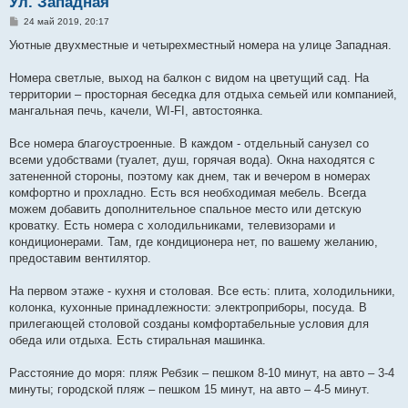
Ул. Западная
С
24 май 2019, 20:17
о
о
Уютные двухместные и четырехместный номера на улице Западная.
б
щ
е
Номера светлые, выход на балкон с видом на цветущий сад. На
н
территории – просторная беседка для отдыха семьей или компанией,
и
е
мангальная печь, качели, WI-FI, автостоянка.
Все номера благоустроенные. В каждом - отдельный санузел со
всеми удобствами (туалет, душ, горячая вода). Окна находятся с
затененной стороны, поэтому как днем, так и вечером в номерах
комфортно и прохладно. Есть вся необходимая мебель. Всегда
можем добавить дополнительное спальное место или детскую
кроватку. Есть номера с холодильниками, телевизорами и
кондиционерами. Там, где кондиционера нет, по вашему желанию,
предоставим вентилятор.
На первом этаже - кухня и столовая. Все есть: плита, холодильники,
колонка, кухонные принадлежности: электроприборы, посуда. В
прилегающей столовой созданы комфортабельные условия для
обеда или отдыха. Есть стиральная машинка.
Расстояние до моря: пляж Ребзик – пешком 8-10 минут, на авто – 3-4
минуты; городской пляж – пешком 15 минут, на авто – 4-5 минут.