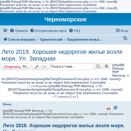
[phpBB Debug] PHP Warning
: in file
[ROOT]/phpbb/session.php
on line
580
:
sizeof():
Parameter must be an array or an object that implements Countable
[phpBB Debug] PHP Warning
: in file
[ROOT]/phpbb/session.php
on line
636
:
sizeof():
Parameter must be an array or an object that implements Countable
Черноморское
Правила
Интерактивная карта
FAQ
Вход
П
Список форумов
Туристический
Предложение жилья в Черноморске (сдать)
о
Лето 2019. Хорошее недорогое жилье возле
и
моря. Ул. Западная
с
[phpBB
Поиск
Расширенн
Ответить
к
Debug]
PHP
Warning
: in
file
[ROOT]/vendor/twig/twig/lib/Twig/Extension/Core.php
on line
1266
:
count():
Parameter must be an array or an object that implements Countable
1 сообщение
[phpBB Debug] PHP Warning
: in file
[ROOT]/vendor/twig/twig/lib/Twig/Extension/Core.php
on line
1266
:
count():
Parameter must be an array or an object that implements Countable
• Страница
1
из
1
Elena_
[phpBB Debug] PHP Warning
: in file
[ROOT]/vendor/twig/twig/lib/Twig/Extension/Core.php
on line
1266
:
count(): Parameter
must be an array or an object that implements Countable
Лето 2019. Хорошее недорогое жилье возле моря.