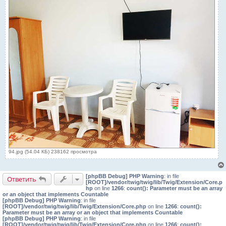
94.jpg (54.04 КБ) 238162 просмотра
[phpBB Debug] PHP Warning
: in file
Ответить
[ROOT]/vendor/twig/twig/lib/Twig/Extension/Core.p
hp
on line
1266
:
count(): Parameter must be an array
or an object that implements Countable
[phpBB Debug] PHP Warning
: in file
[ROOT]/vendor/twig/twig/lib/Twig/Extension/Core.php
on line
1266
:
count():
Parameter must be an array or an object that implements Countable
[phpBB Debug] PHP Warning
: in file
[ROOT]/vendor/twig/twig/lib/Twig/Extension/Core.php
on line
1266
:
count():