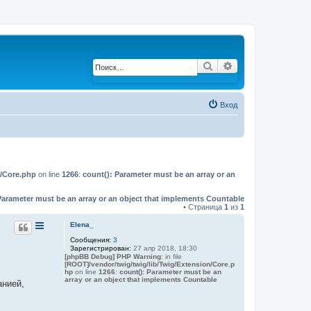
Поиск
Расширенный по
Вход
n/Core.php
on line
1266
:
count(): Parameter must be an array or an
Parameter must be an array or an object that implements Countable
• Страница
1
из
1
Elena_
Сообщения:
3
Зарегистрирован:
27 апр 2018, 18:30
[phpBB Debug] PHP Warning
: in file
[ROOT]/vendor/twig/twig/lib/Twig/Extension/Core.p
hp
on line
1266
:
count(): Parameter must be an
array or an object that implements Countable
анией,