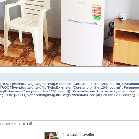
e
[ROOT]/vendor/twig/twig/lib/Twig/Extension/Core.php
on line
1266
:
count(): Paramete
e
[ROOT]/vendor/twig/twig/lib/Twig/Extension/Core.php
on line
1266
:
count(): Paramete
wig/Extension/Core.php
on line
1266
:
count(): Parameter must be an array or an objec
ng
: in file
[ROOT]/vendor/twig/twig/lib/Twig/Extension/Core.php
on line
1266
:
count(): 
»
вателей и 12 гостей