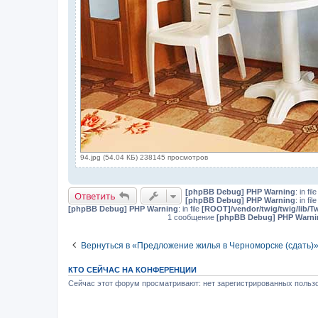
94.jpg (54.04 КБ) 238145 просмотров
[phpBB Debug] PHP Warning
: in fil
Ответить
[phpBB Debug] PHP Warning
: in fil
[phpBB Debug] PHP Warning
: in file
[ROOT]/vendor/twig/twig/lib/T
1 сообщение
[phpBB Debug] PHP Warni
Вернуться в «Предложение жилья в Черноморске (сдать)
КТО СЕЙЧАС НА КОНФЕРЕНЦИИ
Сейчас этот форум просматривают: нет зарегистрированных пользо