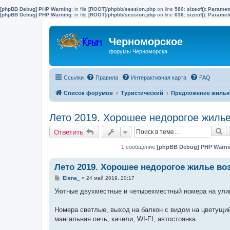
[phpBB Debug] PHP Warning
: in file
[ROOT]/phpbb/session.php
on line
580
:
sizeof(): Parame
[phpBB Debug] PHP Warning
: in file
[ROOT]/phpbb/session.php
on line
636
:
sizeof(): Parame
Черноморское
форумы Черноморска
Ссылки
Правила
Интерактивная карта
FAQ
Список форумов
Туристический
Предложение жилья 
Лето 2019. Хорошее недорогое жилье
П
Ответить
1 сообщение
[phpBB Debug] PHP Warni
Лето 2019. Хорошее недорогое жилье во
С
Elena_
»
24 май 2019, 20:17
о
о
Уютные двухместные и четырехместный номера на ули
б
щ
е
Номера светлые, выход на балкон с видом на цветущий
н
мангальная печь, качели, WI-FI, автостоянка.
и
е