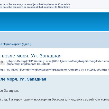
ter must be an array or an object that implements Countable
ter must be an array or an object that implements Countable
в Черноморске (сдать)
 возле моря. Ул. Западная
[phpBB Debug] PHP Warning
: in file
[ROOT]/vendor/twig/twig/lib/Twig/Extensio
оиск
Расширенный поиск
object that implements Countable
ng
: in file
[ROOT]/vendor/twig/twig/lib/Twig/Extension/Core.php
on line
1266
:
count(): 
зле моря. Ул. Западная
це Западная.
 сад. На территории – просторная беседка для отдыха семьей или комп