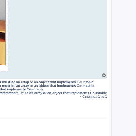
В
е
r must be an array or an object that implements Countable
р
r must be an array or an object that implements Countable
н
t that implements Countable
у
Parameter must be an array or an object that implements Countable
т
• Страница
1
из
1
ь
с
я
к
н
а
ч
а
л