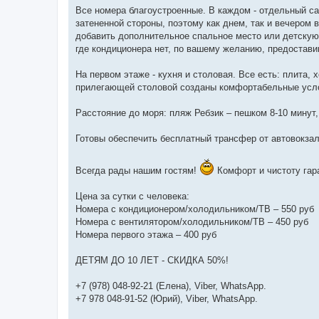
Все номера благоустроенные. В каждом - отдельный сан
затененной стороны, поэтому как днем, так и вечером
добавить дополнительное спальное место или детскую 
где кондиционера нет, по вашему желанию, предостави
На первом этаже - кухня и столовая. Все есть: плита,
прилегающей столовой созданы комфортабельные усло
Расстояние до моря: пляж Ребзик – пешком 8-10 минут, 
Готовы обеспечить бесплатный трансфер от автовокзал
Всегда рады нашим гостям!
Комфорт и чистоту гар
Цена за сутки с человека:
Номера с кондиционером/холодильником/ТВ – 550 руб
Номера с вентилятором/холодильником/ТВ – 450 руб
Номера первого этажа – 400 руб
ДЕТЯМ ДО 10 ЛЕТ - СКИДКА 50%!
+7 (978) 048-92-21 (Елена), Viber, WhatsApp.
+7 978 048-91-52 (Юрий), Viber, WhatsApp.