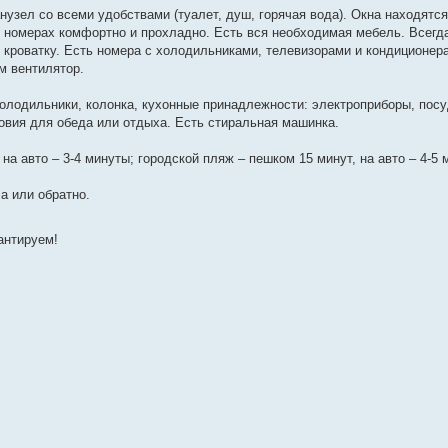
узел со всеми удобствами (туалет, душ, горячая вода). Окна находятся
 в номерах комфортно и прохладно. Есть вся необходимая мебель. Всег
кроватку. Есть номера с холодильниками, телевизорами и кондиционера
м вентилятор.
 холодильники, колонка, кухонные принадлежности: электроприборы, посу
вия для обеда или отдыха. Есть стиральная машинка.
на авто – 3-4 минуты; городской пляж – пешком 15 минут, на авто – 4-5 
а или обратно.
антируем!