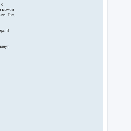
 с
да можем
ми. Там,
да. В
минут.