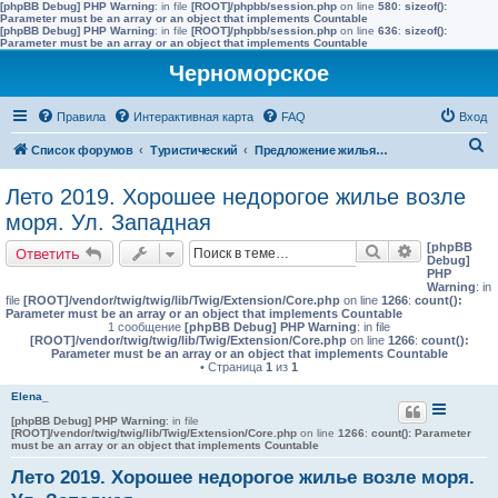
[phpBB Debug] PHP Warning
: in file
[ROOT]/phpbb/session.php
on line
580
:
sizeof():
Parameter must be an array or an object that implements Countable
[phpBB Debug] PHP Warning
: in file
[ROOT]/phpbb/session.php
on line
636
:
sizeof():
Parameter must be an array or an object that implements Countable
Черноморское
Правила
Интерактивная карта
FAQ
Вход
П
Список форумов
Туристический
Предложение жилья в Черноморске (сдать)
о
Лето 2019. Хорошее недорогое жилье возле
и
моря. Ул. Западная
с
[phpBB
Поиск
Расширенн
Ответить
к
Debug]
PHP
Warning
: in
file
[ROOT]/vendor/twig/twig/lib/Twig/Extension/Core.php
on line
1266
:
count():
Parameter must be an array or an object that implements Countable
1 сообщение
[phpBB Debug] PHP Warning
: in file
[ROOT]/vendor/twig/twig/lib/Twig/Extension/Core.php
on line
1266
:
count():
Parameter must be an array or an object that implements Countable
• Страница
1
из
1
Elena_
[phpBB Debug] PHP Warning
: in file
[ROOT]/vendor/twig/twig/lib/Twig/Extension/Core.php
on line
1266
:
count(): Parameter
must be an array or an object that implements Countable
Лето 2019. Хорошее недорогое жилье возле моря.