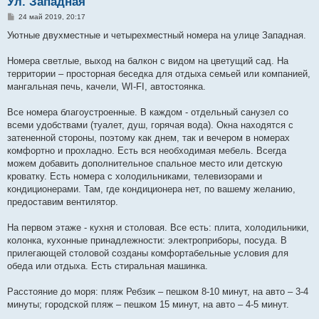
Ул. Западная
С
24 май 2019, 20:17
о
о
Уютные двухместные и четырехместный номера на улице Западная.
б
щ
е
Номера светлые, выход на балкон с видом на цветущий сад. На
н
территории – просторная беседка для отдыха семьей или компанией,
и
е
мангальная печь, качели, WI-FI, автостоянка.
Все номера благоустроенные. В каждом - отдельный санузел со
всеми удобствами (туалет, душ, горячая вода). Окна находятся с
затененной стороны, поэтому как днем, так и вечером в номерах
комфортно и прохладно. Есть вся необходимая мебель. Всегда
можем добавить дополнительное спальное место или детскую
кроватку. Есть номера с холодильниками, телевизорами и
кондиционерами. Там, где кондиционера нет, по вашему желанию,
предоставим вентилятор.
На первом этаже - кухня и столовая. Все есть: плита, холодильники,
колонка, кухонные принадлежности: электроприборы, посуда. В
прилегающей столовой созданы комфортабельные условия для
обеда или отдыха. Есть стиральная машинка.
Расстояние до моря: пляж Ребзик – пешком 8-10 минут, на авто – 3-4
минуты; городской пляж – пешком 15 минут, на авто – 4-5 минут.