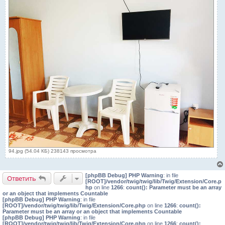
94.jpg (54.04 КБ) 238143 просмотра
[phpBB Debug] PHP Warning
: in file
Ответить
[ROOT]/vendor/twig/twig/lib/Twig/Extension/Core.p
hp
on line
1266
:
count(): Parameter must be an array
or an object that implements Countable
[phpBB Debug] PHP Warning
: in file
[ROOT]/vendor/twig/twig/lib/Twig/Extension/Core.php
on line
1266
:
count():
Parameter must be an array or an object that implements Countable
[phpBB Debug] PHP Warning
: in file
[ROOT]/vendor/twig/twig/lib/Twig/Extension/Core.php
on line
1266
:
count():