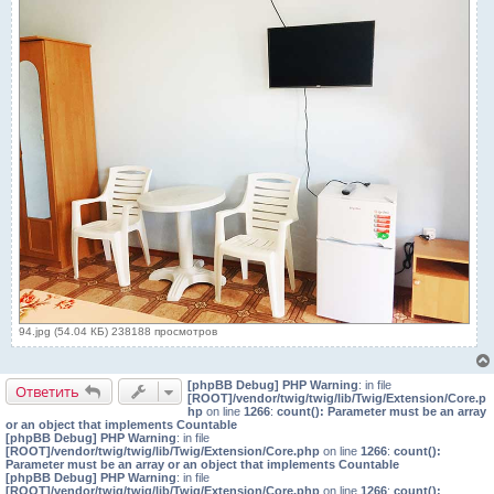
94.jpg (54.04 КБ) 238188 просмотров
[phpBB Debug] PHP Warning
: in file
Ответить
[ROOT]/vendor/twig/twig/lib/Twig/Extension/Core.p
hp
on line
1266
:
count(): Parameter must be an array
or an object that implements Countable
[phpBB Debug] PHP Warning
: in file
[ROOT]/vendor/twig/twig/lib/Twig/Extension/Core.php
on line
1266
:
count():
Parameter must be an array or an object that implements Countable
[phpBB Debug] PHP Warning
: in file
[ROOT]/vendor/twig/twig/lib/Twig/Extension/Core.php
on line
1266
:
count():