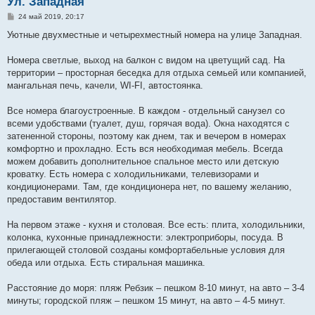
Ул. Западная
С
24 май 2019, 20:17
о
о
Уютные двухместные и четырехместный номера на улице Западная.
б
щ
е
Номера светлые, выход на балкон с видом на цветущий сад. На
н
территории – просторная беседка для отдыха семьей или компанией,
и
е
мангальная печь, качели, WI-FI, автостоянка.
Все номера благоустроенные. В каждом - отдельный санузел со
всеми удобствами (туалет, душ, горячая вода). Окна находятся с
затененной стороны, поэтому как днем, так и вечером в номерах
комфортно и прохладно. Есть вся необходимая мебель. Всегда
можем добавить дополнительное спальное место или детскую
кроватку. Есть номера с холодильниками, телевизорами и
кондиционерами. Там, где кондиционера нет, по вашему желанию,
предоставим вентилятор.
На первом этаже - кухня и столовая. Все есть: плита, холодильники,
колонка, кухонные принадлежности: электроприборы, посуда. В
прилегающей столовой созданы комфортабельные условия для
обеда или отдыха. Есть стиральная машинка.
Расстояние до моря: пляж Ребзик – пешком 8-10 минут, на авто – 3-4
минуты; городской пляж – пешком 15 минут, на авто – 4-5 минут.