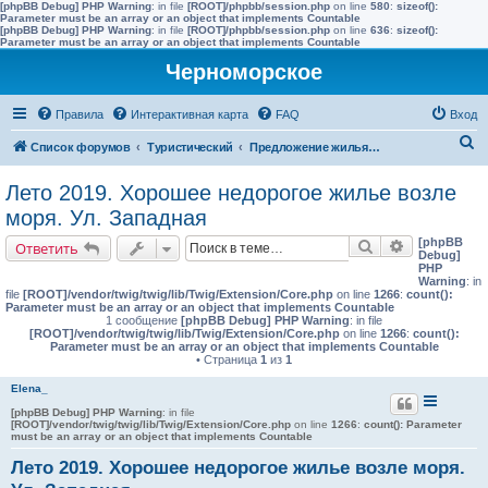
[phpBB Debug] PHP Warning
: in file
[ROOT]/phpbb/session.php
on line
580
:
sizeof():
Parameter must be an array or an object that implements Countable
[phpBB Debug] PHP Warning
: in file
[ROOT]/phpbb/session.php
on line
636
:
sizeof():
Parameter must be an array or an object that implements Countable
Черноморское
Правила
Интерактивная карта
FAQ
Вход
П
Список форумов
Туристический
Предложение жилья в Черноморске (сдать)
о
Лето 2019. Хорошее недорогое жилье возле
и
моря. Ул. Западная
с
[phpBB
Поиск
Расширенн
Ответить
к
Debug]
PHP
Warning
: in
file
[ROOT]/vendor/twig/twig/lib/Twig/Extension/Core.php
on line
1266
:
count():
Parameter must be an array or an object that implements Countable
1 сообщение
[phpBB Debug] PHP Warning
: in file
[ROOT]/vendor/twig/twig/lib/Twig/Extension/Core.php
on line
1266
:
count():
Parameter must be an array or an object that implements Countable
• Страница
1
из
1
Elena_
[phpBB Debug] PHP Warning
: in file
[ROOT]/vendor/twig/twig/lib/Twig/Extension/Core.php
on line
1266
:
count(): Parameter
must be an array or an object that implements Countable
Лето 2019. Хорошее недорогое жилье возле моря.