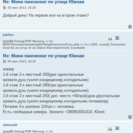
Re: Мини пансионат по улице Южная
С
05 июн 2013, 16:20
о
о
Добрый день! На первом или на втором этаже?
б
щ
е
н
и
jujuliya
е
[phpBB Debug] PHP Warning
: in file
[ROOT]/vendor/twig/twig/lib/Twig/Extension/Core.php
on line
1266
:
count(): Parameter
must be an array or an object that implements Countable
Re: Мини пансионат по улице Южная
С
05 июн 2013, 16:33
о
о
номер
б
1-й этаж 2-х местный 200(две односпальные
щ
е
кровати,душ,туалет,кондиционер,холодильник)
н
1-й этаж 3-х местный 280(три односпальные
и
е
кровати,душ,туалет,кондиционер,холодильник)
2-й этаж 2-х местный 250( доп. место +60грн)(одна двуспальная
кровать,душ,туалет,кондиционер,холодильник,телевизор)
Питание 3-х разовое 110грн с человека.
Есть свободные номера. Звоните +380952001410, Юлия
aleksandr
[phpBB Debug] PHP Warning
: in file