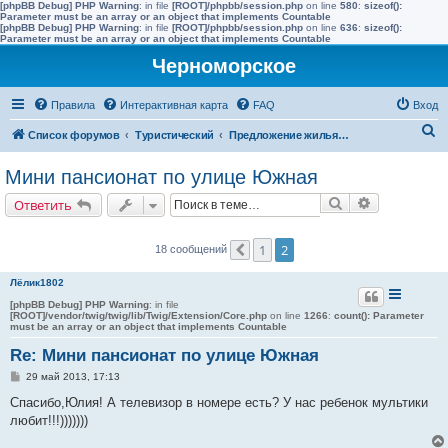
[phpBB Debug] PHP Warning
: in file
[ROOT]/phpbb/session.php
on line
580
:
sizeof():
Parameter must be an array or an object that implements Countable
[phpBB Debug] PHP Warning
: in file
[ROOT]/phpbb/session.php
on line
636
:
sizeof():
Parameter must be an array or an object that implements Countable
Черноморское
Правила
Интерактивная карта
FAQ
Вход
П
Список форумов
Туристический
Предложение жилья в Черноморске (сдать)
о
Мини пансионат по улице Южная
и
Поиск
Расширенн
Ответить
с
к
1
2
18 сообщений
Пред.
Лёлик1802
[phpBB Debug] PHP Warning
: in file
[ROOT]/vendor/twig/twig/lib/Twig/Extension/Core.php
on line
1266
:
count(): Parameter
must be an array or an object that implements Countable
Re: Мини пансионат по улице Южная
С
29 май 2013, 17:13
о
о
Спасибо,Юлия! А телевизор в номере есть? У нас ребенок мультики
б
любит!!!)))))))
щ
е
н