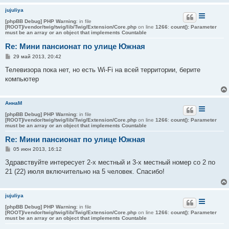
и
jujuliya
е
[phpBB Debug] PHP Warning
: in file
[ROOT]/vendor/twig/twig/lib/Twig/Extension/Core.php
on line
1266
:
count(): Parameter
must be an array or an object that implements Countable
Re: Мини пансионат по улице Южная
С
29 май 2013, 20:42
о
о
Телевизора пока нет, но есть Wi-Fi на всей территории, берите
б
компьютер
щ
е
н
и
АннаМ
е
[phpBB Debug] PHP Warning
: in file
[ROOT]/vendor/twig/twig/lib/Twig/Extension/Core.php
on line
1266
:
count(): Parameter
must be an array or an object that implements Countable
Re: Мини пансионат по улице Южная
С
05 июн 2013, 16:12
о
о
Здравствуйте интересует 2-х местный и 3-х местный номер со 2 по
б
21 (22) июля включительно на 5 человек. Спасибо!
щ
е
н
и
jujuliya
е
[phpBB Debug] PHP Warning
: in file
[ROOT]/vendor/twig/twig/lib/Twig/Extension/Core.php
on line
1266
:
count(): Parameter
must be an array or an object that implements Countable