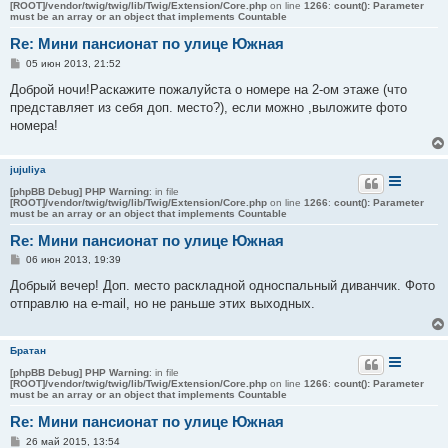
[ROOT]/vendor/twig/twig/lib/Twig/Extension/Core.php
on line
1266
:
count(): Parameter
must be an array or an object that implements Countable
Re: Мини пансионат по улице Южная
С
05 июн 2013, 21:52
о
о
Доброй ночи!Раскажите пожалуйста о номере на 2-ом этаже (что
б
представляет из себя доп. место?), если можно ,выложите фото
щ
е
номера!
н
и
е
jujuliya
[phpBB Debug] PHP Warning
: in file
[ROOT]/vendor/twig/twig/lib/Twig/Extension/Core.php
on line
1266
:
count(): Parameter
must be an array or an object that implements Countable
Re: Мини пансионат по улице Южная
С
06 июн 2013, 19:39
о
о
Добрый вечер! Доп. место раскладной односпальный диванчик. Фото
б
отправлю на e-mail, но не раньше этих выходных.
щ
е
н
и
Братан
е
[phpBB Debug] PHP Warning
: in file
[ROOT]/vendor/twig/twig/lib/Twig/Extension/Core.php
on line
1266
:
count(): Parameter
must be an array or an object that implements Countable
Re: Мини пансионат по улице Южная
С
26 май 2015, 13:54