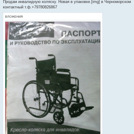
о
Продам инвалидную коляску. Новая в упаковке.[img] в Черноморском
б
контактный т.ф.+79780826867
щ
е
н
ВЛОЖЕНИЯ
и
е