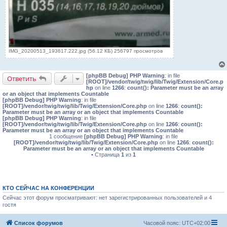
IMG_20200513_193617.222.jpg (56.12 КБ) 256797 просмотров
[phpBB Debug] PHP Warning
: in file
Ответить
[ROOT]/vendor/twig/twig/lib/Twig/Extension/Core.p
hp
on line
1266
:
count(): Parameter must be an array
or an object that implements Countable
[phpBB Debug] PHP Warning
: in file
[ROOT]/vendor/twig/twig/lib/Twig/Extension/Core.php
on line
1266
:
count():
Parameter must be an array or an object that implements Countable
[phpBB Debug] PHP Warning
: in file
[ROOT]/vendor/twig/twig/lib/Twig/Extension/Core.php
on line
1266
:
count():
Parameter must be an array or an object that implements Countable
1 сообщение
[phpBB Debug] PHP Warning
: in file
[ROOT]/vendor/twig/twig/lib/Twig/Extension/Core.php
on line
1266
:
count():
Parameter must be an array or an object that implements Countable
• Страница
1
из
1
КТО СЕЙЧАС НА КОНФЕРЕНЦИИ
Сейчас этот форум просматривают: нет зарегистрированных пользователей и 4
гостя
Список форумов
Часовой пояс:
UTC+02:00