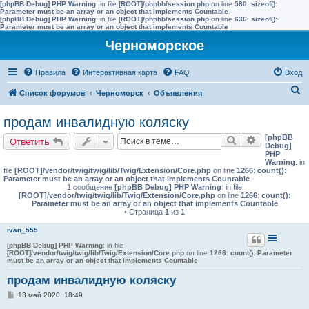
[phpBB Debug] PHP Warning
: in file
[ROOT]/phpbb/session.php
on line
580
:
sizeof():
Parameter must be an array or an object that implements Countable
[phpBB Debug] PHP Warning
: in file
[ROOT]/phpbb/session.php
on line
636
:
sizeof():
Parameter must be an array or an object that implements Countable
Черноморское
Правила
Интерактивная карта
FAQ
Вход
П
Список форумов
Черноморск
Объявления
о
продам инвалидную коляску
и
[phpBB
Поиск
Расширенн
Ответить
с
Debug]
PHP
к
Warning
: in
file
[ROOT]/vendor/twig/twig/lib/Twig/Extension/Core.php
on line
1266
:
count():
Parameter must be an array or an object that implements Countable
1 сообщение
[phpBB Debug] PHP Warning
: in file
[ROOT]/vendor/twig/twig/lib/Twig/Extension/Core.php
on line
1266
:
count():
Parameter must be an array or an object that implements Countable
• Страница
1
из
1
ivan_555
[phpBB Debug] PHP Warning
: in file
[ROOT]/vendor/twig/twig/lib/Twig/Extension/Core.php
on line
1266
:
count(): Parameter
must be an array or an object that implements Countable
продам инвалидную коляску
С
13 май 2020, 18:49
о