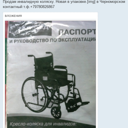
о
Продам инвалидную коляску. Новая в упаковке.[img] в Черноморском
б
контактный т.ф.+79780826867
щ
е
н
ВЛОЖЕНИЯ
и
е