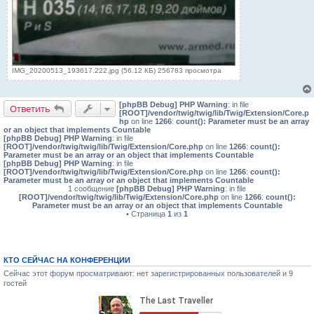
IMG_20200513_193617.222.jpg (56.12 КБ) 256783 просмотра
[phpBB Debug] PHP Warning
: in file
Ответить
[ROOT]/vendor/twig/twig/lib/Twig/Extension/Core.p
hp
on line
1266
:
count(): Parameter must be an array
or an object that implements Countable
[phpBB Debug] PHP Warning
: in file
[ROOT]/vendor/twig/twig/lib/Twig/Extension/Core.php
on line
1266
:
count():
Parameter must be an array or an object that implements Countable
[phpBB Debug] PHP Warning
: in file
[ROOT]/vendor/twig/twig/lib/Twig/Extension/Core.php
on line
1266
:
count():
Parameter must be an array or an object that implements Countable
1 сообщение
[phpBB Debug] PHP Warning
: in file
[ROOT]/vendor/twig/twig/lib/Twig/Extension/Core.php
on line
1266
:
count():
Parameter must be an array or an object that implements Countable
• Страница
1
из
1
КТО СЕЙЧАС НА КОНФЕРЕНЦИИ
Сейчас этот форум просматривают: нет зарегистрированных пользователей и 9
гостей