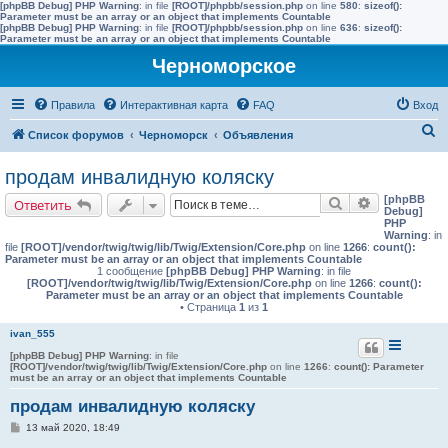
[phpBB Debug] PHP Warning
: in file
[ROOT]/phpbb/session.php
on line
580
:
sizeof():
Parameter must be an array or an object that implements Countable
[phpBB Debug] PHP Warning
: in file
[ROOT]/phpbb/session.php
on line
636
:
sizeof():
Parameter must be an array or an object that implements Countable
Черноморское
Правила
Интерактивная карта
FAQ
Вход
П
Список форумов
Черноморск
Объявления
о
продам инвалидную коляску
и
[phpBB
Поиск
Расширенн
Ответить
с
Debug]
PHP
к
Warning
: in
file
[ROOT]/vendor/twig/twig/lib/Twig/Extension/Core.php
on line
1266
:
count():
Parameter must be an array or an object that implements Countable
1 сообщение
[phpBB Debug] PHP Warning
: in file
[ROOT]/vendor/twig/twig/lib/Twig/Extension/Core.php
on line
1266
:
count():
Parameter must be an array or an object that implements Countable
• Страница
1
из
1
ivan_555
[phpBB Debug] PHP Warning
: in file
[ROOT]/vendor/twig/twig/lib/Twig/Extension/Core.php
on line
1266
:
count(): Parameter
must be an array or an object that implements Countable
продам инвалидную коляску
С
13 май 2020, 18:49
о