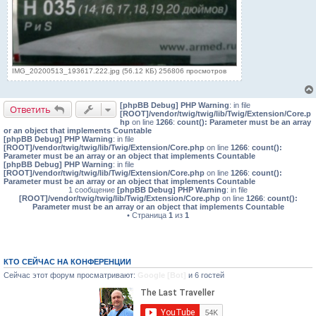
IMG_20200513_193617.222.jpg (56.12 КБ) 256806 просмотров
[phpBB Debug] PHP Warning
: in file
Ответить
[ROOT]/vendor/twig/twig/lib/Twig/Extension/Core.p
hp
on line
1266
:
count(): Parameter must be an array
or an object that implements Countable
[phpBB Debug] PHP Warning
: in file
[ROOT]/vendor/twig/twig/lib/Twig/Extension/Core.php
on line
1266
:
count():
Parameter must be an array or an object that implements Countable
[phpBB Debug] PHP Warning
: in file
[ROOT]/vendor/twig/twig/lib/Twig/Extension/Core.php
on line
1266
:
count():
Parameter must be an array or an object that implements Countable
1 сообщение
[phpBB Debug] PHP Warning
: in file
[ROOT]/vendor/twig/twig/lib/Twig/Extension/Core.php
on line
1266
:
count():
Parameter must be an array or an object that implements Countable
• Страница
1
из
1
КТО СЕЙЧАС НА КОНФЕРЕНЦИИ
Сейчас этот форум просматривают:
Google [Bot]
и 6 гостей