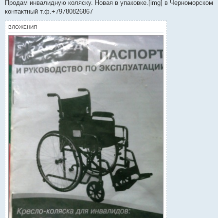
о
Продам инвалидную коляску. Новая в упаковке.[img] в Черноморском
б
контактный т.ф.+79780826867
щ
е
н
ВЛОЖЕНИЯ
и
е