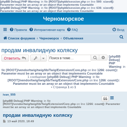
[phpBB Debug] PHP Warning
: in file
[ROOT]/phpbb/session.php
on line
580
:
sizeof():
Parameter must be an array or an object that implements Countable
[phpBB Debug] PHP Warning
: in file
[ROOT]/phpbb/session.php
on line
636
:
sizeof():
Parameter must be an array or an object that implements Countable
Черноморское
Правила
Интерактивная карта
FAQ
Вход
П
Список форумов
Черноморск
Объявления
о
продам инвалидную коляску
и
[phpBB
Поиск
Расширенн
Ответить
с
Debug]
PHP
к
Warning
: in
file
[ROOT]/vendor/twig/twig/lib/Twig/Extension/Core.php
on line
1266
:
count():
Parameter must be an array or an object that implements Countable
1 сообщение
[phpBB Debug] PHP Warning
: in file
[ROOT]/vendor/twig/twig/lib/Twig/Extension/Core.php
on line
1266
:
count():
Parameter must be an array or an object that implements Countable
• Страница
1
из
1
ivan_555
[phpBB Debug] PHP Warning
: in file
[ROOT]/vendor/twig/twig/lib/Twig/Extension/Core.php
on line
1266
:
count(): Parameter
must be an array or an object that implements Countable
продам инвалидную коляску
С
13 май 2020, 18:49
о