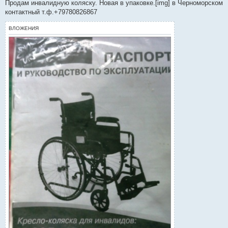
о
Продам инвалидную коляску. Новая в упаковке.[img] в Черноморском
б
контактный т.ф.+79780826867
щ
е
н
ВЛОЖЕНИЯ
и
е