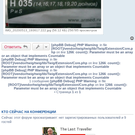
IMG_20200513_193617.222.jpg (56.12 КБ) 256785 просмотров
[phpBB Debug] PHP Warning
: in file
Ответить
[ROOT]/vendor/twig/twig/lib/Twig/Extension/Core.p
hp
on line
1266
:
count(): Parameter must be an array
or an object that implements Countable
[phpBB Debug] PHP Warning
: in file
[ROOT]/vendor/twig/twig/lib/Twig/Extension/Core.php
on line
1266
:
count():
Parameter must be an array or an object that implements Countable
[phpBB Debug] PHP Warning
: in file
[ROOT]/vendor/twig/twig/lib/Twig/Extension/Core.php
on line
1266
:
count():
Parameter must be an array or an object that implements Countable
1 сообщение
[phpBB Debug] PHP Warning
: in file
[ROOT]/vendor/twig/twig/lib/Twig/Extension/Core.php
on line
1266
:
count():
Parameter must be an array or an object that implements Countable
• Страница
1
из
1
КТО СЕЙЧАС НА КОНФЕРЕНЦИИ
Сейчас этот форум просматривают: нет зарегистрированных пользователей и 9
гостей