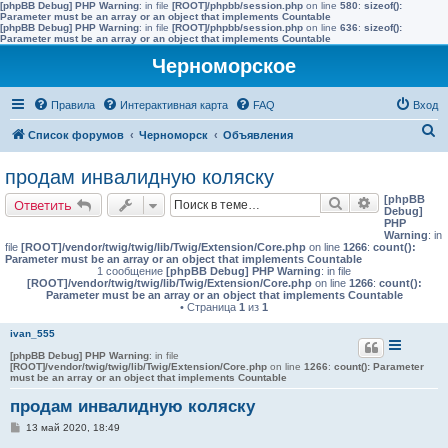
[phpBB Debug] PHP Warning
: in file
[ROOT]/phpbb/session.php
on line
580
:
sizeof():
Parameter must be an array or an object that implements Countable
[phpBB Debug] PHP Warning
: in file
[ROOT]/phpbb/session.php
on line
636
:
sizeof():
Parameter must be an array or an object that implements Countable
Черноморское
Правила
Интерактивная карта
FAQ
Вход
П
Список форумов
Черноморск
Объявления
о
продам инвалидную коляску
и
[phpBB
Поиск
Расширенн
Ответить
с
Debug]
PHP
к
Warning
: in
file
[ROOT]/vendor/twig/twig/lib/Twig/Extension/Core.php
on line
1266
:
count():
Parameter must be an array or an object that implements Countable
1 сообщение
[phpBB Debug] PHP Warning
: in file
[ROOT]/vendor/twig/twig/lib/Twig/Extension/Core.php
on line
1266
:
count():
Parameter must be an array or an object that implements Countable
• Страница
1
из
1
ivan_555
[phpBB Debug] PHP Warning
: in file
[ROOT]/vendor/twig/twig/lib/Twig/Extension/Core.php
on line
1266
:
count(): Parameter
must be an array or an object that implements Countable
продам инвалидную коляску
С
13 май 2020, 18:49
о