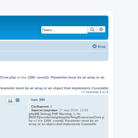
Поиск
Расширенный по
Вход
n/Core.php
on line
1266
:
count(): Parameter must be an array or an
Parameter must be an array or an object that implements Countable
• Страница
1
из
1
ivan_555
Сообщения:
2
Зарегистрирован:
27 мар 2019, 13:06
[phpBB Debug] PHP Warning
: in file
[ROOT]/vendor/twig/twig/lib/Twig/Extension/Core.p
hp
on line
1266
:
count(): Parameter must be an
array or an object that implements Countable