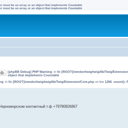
ter must be an array or an object that implements Countable
ter must be an array or an object that implements Countable
[phpBB Debug] PHP Warning
: in file
[ROOT]/vendor/twig/twig/lib/Twig/Extensio
оиск
Расширенный поиск
object that implements Countable
ng
: in file
[ROOT]/vendor/twig/twig/lib/Twig/Extension/Core.php
on line
1266
:
count(): 
 Черноморском контактный т.ф.+79780826867