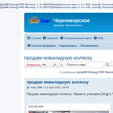
[phpBB Debug] PHP Warning
: in file
[ROOT]/phpbb/session.php
on line
580
:
sizeof(): Parame
[phpBB Debug] PHP Warning
: in file
[ROOT]/phpbb/session.php
on line
636
:
sizeof(): Parame
Черноморское
форумы Черноморска
Ссылки
Правила
Интерактивная карта
FAQ
Список форумов
Черноморск
Объявления
продам инвалидную коляску
П
Ответить
1 сообщение
[phpBB Debug] PHP Warni
продам инвалидную коляску
С
ivan_555
»
13 май 2020, 18:49
о
о
Продам инвалидную коляску. Новая в упаковке.[img] в
б
щ
е
н
ВЛОЖЕНИЯ
и
е