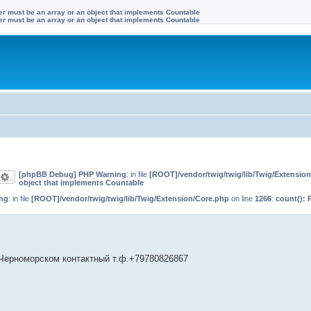
ter must be an array or an object that implements Countable
ter must be an array or an object that implements Countable
[phpBB Debug] PHP Warning
: in file
[ROOT]/vendor/twig/twig/lib/Twig/Extensio
оиск
Расширенный поиск
object that implements Countable
ng
: in file
[ROOT]/vendor/twig/twig/lib/Twig/Extension/Core.php
on line
1266
:
count(): 
 Черноморском контактный т.ф.+79780826867