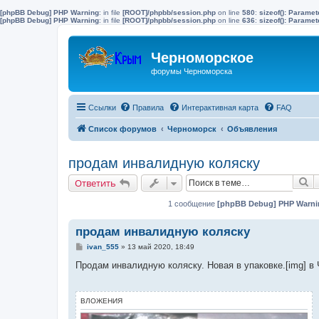
[phpBB Debug] PHP Warning
: in file
[ROOT]/phpbb/session.php
on line
580
:
sizeof(): Parame
[phpBB Debug] PHP Warning
: in file
[ROOT]/phpbb/session.php
on line
636
:
sizeof(): Parame
Черноморское
форумы Черноморска
Ссылки
Правила
Интерактивная карта
FAQ
Список форумов
Черноморск
Объявления
продам инвалидную коляску
П
Ответить
1 сообщение
[phpBB Debug] PHP Warni
продам инвалидную коляску
С
ivan_555
»
13 май 2020, 18:49
о
о
Продам инвалидную коляску. Новая в упаковке.[img] в
б
щ
е
н
ВЛОЖЕНИЯ
и
е