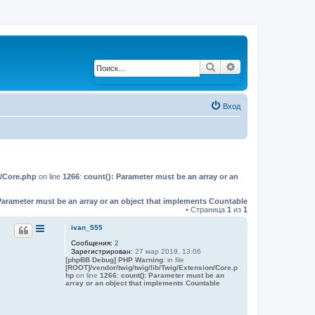
Поиск
Расширенный по
Вход
n/Core.php
on line
1266
:
count(): Parameter must be an array or an
Parameter must be an array or an object that implements Countable
• Страница
1
из
1
ivan_555
Сообщения:
2
Зарегистрирован:
27 мар 2019, 13:06
[phpBB Debug] PHP Warning
: in file
[ROOT]/vendor/twig/twig/lib/Twig/Extension/Core.p
hp
on line
1266
:
count(): Parameter must be an
array or an object that implements Countable