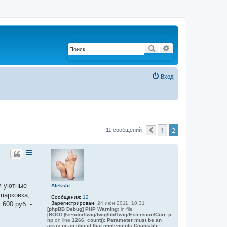
Поиск
Расширенный по
Вход
1
2
11 сообщений
Пред.
м уютные
Alekslit
парковка,
Сообщения:
12
Зарегистрирован:
24 июн 2011, 10:31
600 руб. -
[phpBB Debug] PHP Warning
: in file
[ROOT]/vendor/twig/twig/lib/Twig/Extension/Core.p
hp
on line
1266
:
count(): Parameter must be an
array or an object that implements Countable