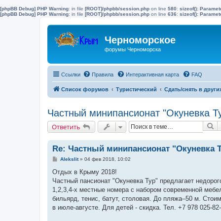
[phpBB Debug] PHP Warning
: in file
[ROOT]/phpbb/session.php
on line
580
:
sizeof(): Parame
[phpBB Debug] PHP Warning
: in file
[ROOT]/phpbb/session.php
on line
636
:
sizeof(): Parame
Черноморское
форумы Черноморска
Ссылки
Правила
Интерактивная карта
FAQ
Список форумов
Туристический
Сдать/снять в други
Частный минипансионат "Окуневка Ту
П
Ответить
Re: Частный минипансионат "Окуневка Ту
С
Alekslit
»
04 фев 2018, 10:02
о
о
Отдых в Крыму 2018!
б
Частный пансионат "Окуневка Тур" предлагает недорог
щ
е
1,2,3,4-х местные номера с набором современной мебе
н
бильярд, тенис, батут, столовая. До пляжа–50 м. Стоимо
и
е
в июле-августе. Для детей - скидка. Тел. +7 978 025-82-