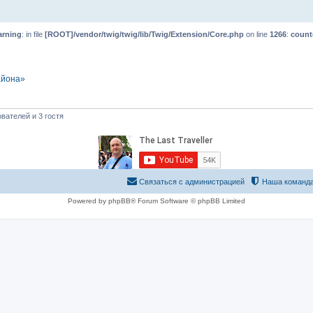
rning
: in file
[ROOT]/vendor/twig/twig/lib/Twig/Extension/Core.php
on line
1266
:
count
айона»
вателей и 3 гостя
Связаться с администрацией
Наша команд
Powered by phpBB® Forum Software © phpBB Limited