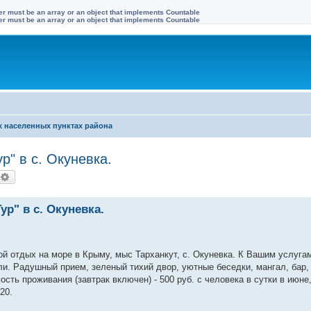
ter must be an array or an object that implements Countable
ter must be an array or an object that implements Countable
х населенных пунктах района
р" в с. Окуневка.
оиск
Расширенный поиск
р" в с. Окуневка.
ой отдых на море в Крыму, мыс Тарханкут, с. Окуневка. К Вашим услуга
ли. Радушный прием, зеленый тихий двор, уютные беседки, мангал, бар, 
сть проживания (завтрак включен) - 500 руб. с человека в сутки в июне, 
20.