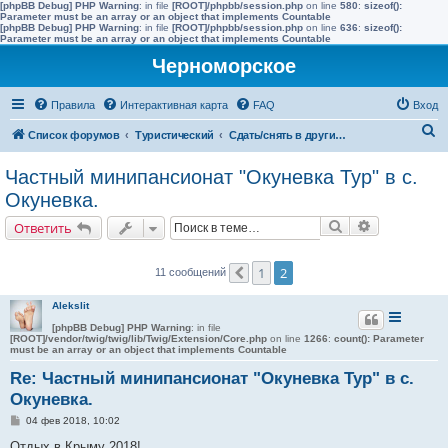
[phpBB Debug] PHP Warning
: in file
[ROOT]/phpbb/session.php
on line
580
:
sizeof():
Parameter must be an array or an object that implements Countable
[phpBB Debug] PHP Warning
: in file
[ROOT]/phpbb/session.php
on line
636
:
sizeof():
Parameter must be an array or an object that implements Countable
Черноморское
Правила
Интерактивная карта
FAQ
Вход
П
Список форумов
Туристический
Сдать/снять в других населенных пунктах района
о
Частный минипансионат "Окуневка Тур" в с.
и
Окуневка.
с
Поиск
Расширенн
Ответить
к
1
2
11 сообщений
Пред.
Alekslit
[phpBB Debug] PHP Warning
: in file
[ROOT]/vendor/twig/twig/lib/Twig/Extension/Core.php
on line
1266
:
count(): Parameter
must be an array or an object that implements Countable
Re: Частный минипансионат "Окуневка Тур" в с.
Окуневка.
С
04 фев 2018, 10:02
о
о
Отдых в Крыму 2018!