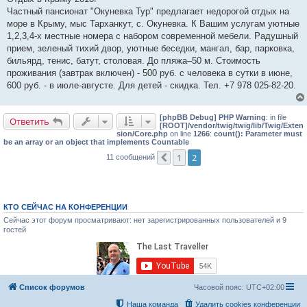
б
Частный пансионат "Окуневка Тур" предлагает недорогой отдых на
щ
е
море в Крыму, мыс Тарханкут, с. Окуневка. К Вашим услугам уютные
н
1,2,3,4-х местные номера с набором современной мебели. Радушный
и
е
прием, зеленый тихий двор, уютные беседки, мангал, бар, парковка,
бильярд, тенис, батут, столовая. До пляжа–50 м. Стоимость
проживания (завтрак включен) - 500 руб. с человека в сутки в июне,
600 руб. - в июле-августе. Для детей - скидка. Тел. +7 978 025-82-20.
[phpBB Debug] PHP Warning
: in file
Ответить
[ROOT]/vendor/twig/twig/lib/Twig/Exten
sion/Core.php
on line
1266
:
count(): Parameter must
be an array or an object that implements Countable
1
2
11 сообщений
Пред.
КТО СЕЙЧАС НА КОНФЕРЕНЦИИ
Сейчас этот форум просматривают: нет зарегистрированных пользователей и 9
гостей
Список форумов
Часовой пояс:
UTC+02:00
Наша команда
Удалить cookies конференции