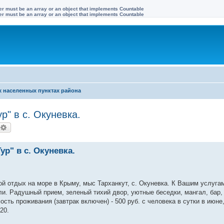
ter must be an array or an object that implements Countable
ter must be an array or an object that implements Countable
х населенных пунктах района
р" в с. Окуневка.
оиск
Расширенный поиск
р" в с. Окуневка.
ой отдых на море в Крыму, мыс Тарханкут, с. Окуневка. К Вашим услуга
ли. Радушный прием, зеленый тихий двор, уютные беседки, мангал, бар, 
сть проживания (завтрак включен) - 500 руб. с человека в сутки в июне, 
20.