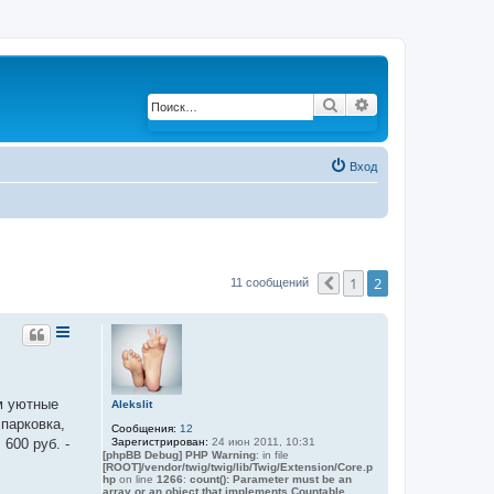
Поиск
Расширенный по
Вход
1
2
11 сообщений
Пред.
м уютные
Alekslit
парковка,
Сообщения:
12
Зарегистрирован:
24 июн 2011, 10:31
600 руб. -
[phpBB Debug] PHP Warning
: in file
[ROOT]/vendor/twig/twig/lib/Twig/Extension/Core.p
hp
on line
1266
:
count(): Parameter must be an
array or an object that implements Countable