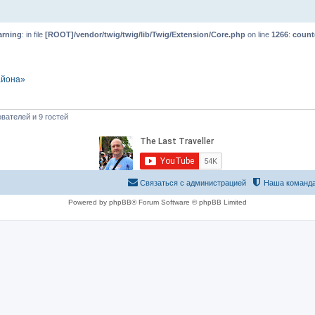
rning
: in file
[ROOT]/vendor/twig/twig/lib/Twig/Extension/Core.php
on line
1266
:
count
айона»
вателей и 9 гостей
Связаться с администрацией
Наша команд
Powered by phpBB® Forum Software © phpBB Limited