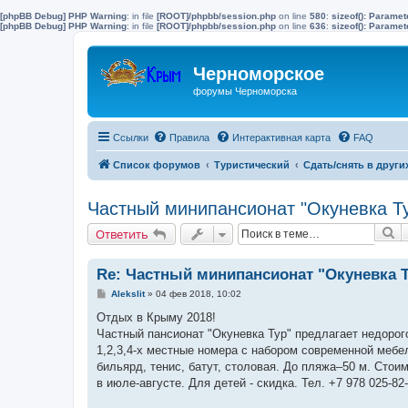
[phpBB Debug] PHP Warning
: in file
[ROOT]/phpbb/session.php
on line
580
:
sizeof(): Parame
[phpBB Debug] PHP Warning
: in file
[ROOT]/phpbb/session.php
on line
636
:
sizeof(): Parame
Черноморское
форумы Черноморска
Ссылки
Правила
Интерактивная карта
FAQ
Список форумов
Туристический
Сдать/снять в други
Частный минипансионат "Окуневка Ту
П
Ответить
Re: Частный минипансионат "Окуневка Ту
С
Alekslit
»
04 фев 2018, 10:02
о
о
Отдых в Крыму 2018!
б
Частный пансионат "Окуневка Тур" предлагает недорог
щ
е
1,2,3,4-х местные номера с набором современной мебе
н
бильярд, тенис, батут, столовая. До пляжа–50 м. Стоимо
и
е
в июле-августе. Для детей - скидка. Тел. +7 978 025-82-