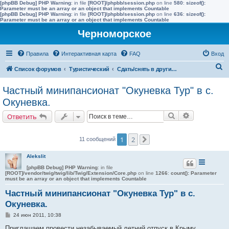
[phpBB Debug] PHP Warning
: in file
[ROOT]/phpbb/session.php
on line
580
:
sizeof():
Parameter must be an array or an object that implements Countable
[phpBB Debug] PHP Warning
: in file
[ROOT]/phpbb/session.php
on line
636
:
sizeof():
Parameter must be an array or an object that implements Countable
Черноморское
Правила
Интерактивная карта
FAQ
Вход
П
Список форумов
Туристический
Сдать/снять в других населенных пунктах района
о
Частный минипансионат "Окуневка Тур" в с.
и
Окуневка.
с
Поиск
Расширенн
Ответить
к
1
2
11 сообщений
След.
Alekslit
[phpBB Debug] PHP Warning
: in file
[ROOT]/vendor/twig/twig/lib/Twig/Extension/Core.php
on line
1266
:
count(): Parameter
must be an array or an object that implements Countable
Частный минипансионат "Окуневка Тур" в с.
Окуневка.
С
24 июн 2011, 10:38
о
о
Приглашаем провести незабываемый летний отпуск в Крыму,