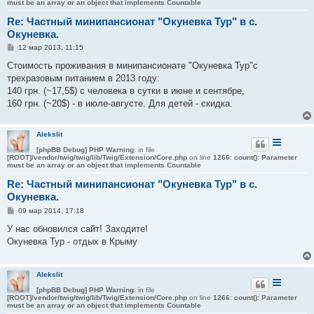
must be an array or an object that implements Countable
Re: Частный минипансионат "Окуневка Тур" в с.
Окуневка.
С
12 мар 2013, 11:15
о
о
Стоимость проживания в минипансионате "Окуневка Тур"с
б
трехразовым питанием в 2013 году:
щ
е
140 грн. (~17,5$) с человека в сутки в июне и сентябре,
н
160 грн. (~20$) - в июле-августе. Для детей - скидка.
и
е
Alekslit
[phpBB Debug] PHP Warning
: in file
[ROOT]/vendor/twig/twig/lib/Twig/Extension/Core.php
on line
1266
:
count(): Parameter
must be an array or an object that implements Countable
Re: Частный минипансионат "Окуневка Тур" в с.
Окуневка.
С
09 мар 2014, 17:18
о
о
У нас обновился сайт! Заходите!
б
Окуневка Тур - отдых в Крыму
щ
е
н
и
Alekslit
е
[phpBB Debug] PHP Warning
: in file
[ROOT]/vendor/twig/twig/lib/Twig/Extension/Core.php
on line
1266
:
count(): Parameter
must be an array or an object that implements Countable