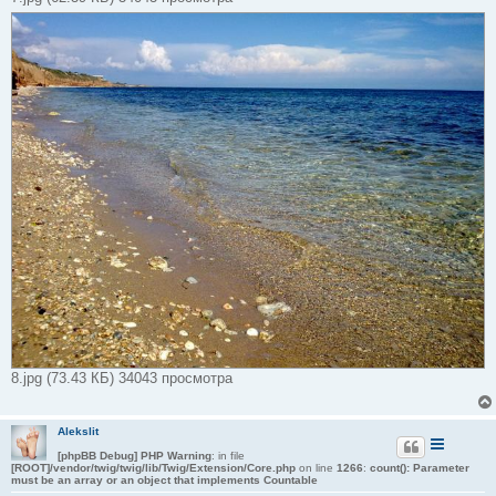
8.jpg (73.43 КБ) 34043 просмотра
Alekslit
[phpBB Debug] PHP Warning
: in file
[ROOT]/vendor/twig/twig/lib/Twig/Extension/Core.php
on line
1266
:
count(): Parameter
must be an array or an object that implements Countable