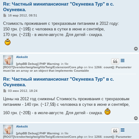
Re: Частный минипансионат "Окуневка Тур" в с.
Окуневка.
С
16 мар 2012, 08:51
о
о
Стоимость проживания с трехразовым питанием в 2012 году:
б
150 грн. (~19$) с человека в сутки в июне и сентябре,
щ
е
170 грн. (~21$) - в июле-августе. Для детей - скидка.
н
и
е
Alekslit
[phpBB Debug] PHP Warning
: in file
[ROOT]/vendor/twig/twig/lib/Twig/Extension/Core.php
on line
1266
:
count(): Parameter
must be an array or an object that implements Countable
Re: Частный минипансионат "Окуневка Тур" в с.
Окуневка.
С
03 июн 2012, 18:24
о
о
Цены на 2012 год снижены! Стоимость проживания с трехразовым
б
питанием - 140 грн. (~17,5$) с человека в сутки в июне и сентябре,
щ
е
160 грн. (~20$) - в июле-августе. Для детей - скидка.
н
и
е
Alekslit
[phpBB Debug] PHP Warning
: in file
[ROOT]/vendor/twig/twig/lib/Twig/Extension/Core.php
on line
1266
:
count(): Parameter