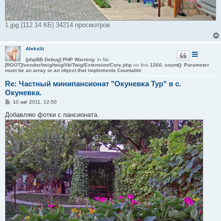
1.jpg (112.14 КБ) 34214 просмотров
Alekslit
[phpBB Debug] PHP Warning
: in file
[ROOT]/vendor/twig/twig/lib/Twig/Extension/Core.php
on line
1266
:
count(): Parameter
must be an array or an object that implements Countable
Re: Частный минипансионат "Окуневка Тур" в с.
Окуневка.
С
10 авг 2011, 12:50
о
о
Добавляю фотки с пансионата.
б
щ
е
н
и
е