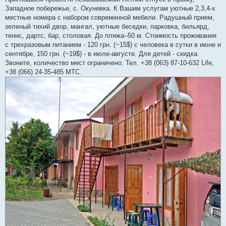
б
Западное побережье, с. Окуневка. К Вашим услугам уютные 2,3,4-х
щ
е
местные номера с набором современной мебели. Радушный прием,
н
зеленый тихий двор, мангал, уютные беседки, парковка, бильярд,
и
е
тенис, дартс, бар, столовая. До пляжа–50 м. Стоимость проживания
с трехразовым питанием - 120 грн. (~15$) с человека в сутки в июне и
сентябре, 150 грн. (~19$) - в июле-августе. Для детей - скидка.
Звоните, количество мест ограничено. Тел. +38 (063) 87-10-632 Life,
+38 (066) 24-35-485 МТС.