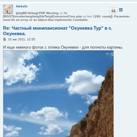
Alekslit
[phpBB Debug] PHP Warning
: in file
[ROOT]/vendor/twig/twig/lib/Twig/Extension/Core.php
on line
1266
:
count(): Parameter
must be an array or an object that implements Countable
Re: Частный минипансионат "Окуневка Тур" в с.
Окуневка.
С
10 авг 2011, 12:55
о
о
И еще немного фоток с пляжа Окуневки - для полноты картины.
б
щ
е
н
и
е