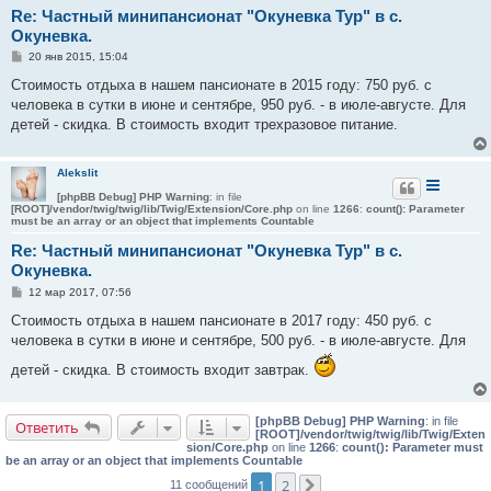
Re: Частный минипансионат "Окуневка Тур" в с.
Окуневка.
С
20 янв 2015, 15:04
о
о
Стоимость отдыха в нашем пансионате в 2015 году: 750 руб. с
б
человека в сутки в июне и сентябре, 950 руб. - в июле-августе. Для
щ
е
детей - скидка. В стоимость входит трехразовое питание.
н
и
е
Alekslit
[phpBB Debug] PHP Warning
: in file
[ROOT]/vendor/twig/twig/lib/Twig/Extension/Core.php
on line
1266
:
count(): Parameter
must be an array or an object that implements Countable
Re: Частный минипансионат "Окуневка Тур" в с.
Окуневка.
С
12 мар 2017, 07:56
о
о
Стоимость отдыха в нашем пансионате в 2017 году: 450 руб. с
б
человека в сутки в июне и сентябре, 500 руб. - в июле-августе. Для
щ
е
детей - скидка. В стоимость входит завтрак.
н
и
е
[phpBB Debug] PHP Warning
: in file
Ответить
[ROOT]/vendor/twig/twig/lib/Twig/Exten
sion/Core.php
on line
1266
:
count(): Parameter must
be an array or an object that implements Countable
1
2
11 сообщений
След.