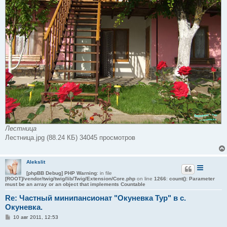
Лестница
Лестница.jpg (88.24 КБ) 34045 просмотров
Alekslit
[phpBB Debug] PHP Warning
: in file
[ROOT]/vendor/twig/twig/lib/Twig/Extension/Core.php
on line
1266
:
count(): Parameter
must be an array or an object that implements Countable
Re: Частный минипансионат "Окуневка Тур" в с.
Окуневка.
С
10 авг 2011, 12:53
о