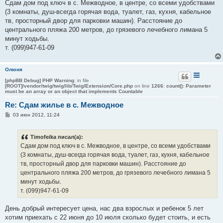
о
Сдам дом под ключ в с. Межводное, в центре, со всеми удобствами
б
(3 комнаты, душ-всегда горячая вода, туалет, газ, кухня, кабельное
щ
е
тв, просторный двор для парковки машин). Расстояние до
н
центрального пляжа 200 метров, до грязевого лечебного лимана 5
и
е
минут ходьбы.
т. (099)947-61-09
Олюня
[phpBB Debug] PHP Warning
: in file
[ROOT]/vendor/twig/twig/lib/Twig/Extension/Core.php
on line
1266
:
count(): Parameter
must be an array or an object that implements Countable
Re: Сдам жилье в с. Межводное
С
03 июн 2012, 11:24
о
о
б
Timofeika писал(а):
щ
е
Сдам дом под ключ в с. Межводное, в центре, со всеми удобствами
н
(3 комнаты, душ-всегда горячая вода, туалет, газ, кухня, кабельное
и
е
тв, просторный двор для парковки машин). Расстояние до
центрального пляжа 200 метров, до грязевого лечебного лимана 5
минут ходьбы.
т. (099)947-61-09
День добрый интересует цена, нас два взрослых и ребенок 5 лет
хотим приехать с 22 июня до 10 июля сколько будет стоить, и есть