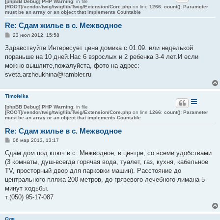
[phpBB Debug] PHP Warning
: in file
[ROOT]/vendor/twig/twig/lib/Twig/Extension/Core.php
on line
1266
:
count(): Parameter
must be an array or an object that implements Countable
Re: Сдам жилье в с. Межводное
С
23 июл 2012, 15:58
о
о
Здравствуйте.Интересует цена домика с 01.09. или неделькой
б
пораньше на 10 дней.Нас 6 взрослых и 2 ребенка 3-4 лет.И если
щ
е
можно вышлите,пожалуйста, фото на адрес:
н
sveta.arzheukhina@rambler.ru
и
е
Timofeika
[phpBB Debug] PHP Warning
: in file
[ROOT]/vendor/twig/twig/lib/Twig/Extension/Core.php
on line
1266
:
count(): Parameter
must be an array or an object that implements Countable
Re: Сдам жилье в с. Межводное
С
06 мар 2013, 13:17
о
о
Сдам дом под ключ в с. Межводное, в центре, со всеми удобствами
б
(3 комнаты, душ-всегда горячая вода, туалет, газ, кухня, кабельное
щ
е
TV, просторный двор для парковки машин). Расстояние до
н
центрального пляжа 200 метров, до грязевого лечебного лимана 5
и
е
минут ходьбы.
т.(050) 95-17-087
Оля