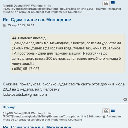
[phpBB Debug] PHP Warning
: in file
[ROOT]/vendor/twig/twig/lib/Twig/Extension/Core.php
on line
1266
:
count(): Parameter
must be an array or an object that implements Countable
Re: Сдам жилье в с. Межводное
С
25 мар 2013, 10:34
о
о
б
Timofeika писал(а):
щ
е
Сдам дом под ключ в с. Межводное, в центре, со всеми удобствами
н
(3 комнаты, душ-всегда горячая вода, туалет, газ, кухня, кабельное
и
е
TV, просторный двор для парковки машин). Расстояние до
центрального пляжа 200 метров, до грязевого лечебного лимана 5
минут ходьбы.
т.(050) 95-17-087
Скажите, пожалуйста, сколько будет стоить снять этот домик в июле
2013 на 2 недели, на 5 человек?
ludakostetska@gmail.com
Надежда
[phpBB Debug] PHP Warning
: in file
[ROOT]/vendor/twig/twig/lib/Twig/Extension/Core.php
on line
1266
:
count(): Parameter
must be an array or an object that implements Countable
Re: Сдам жилье в с. Межводное