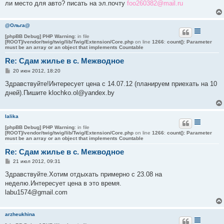
ли место для авто? писать на эл.почту
foo260382@mail.ru
@Ольга@
[phpBB Debug] PHP Warning
: in file
[ROOT]/vendor/twig/twig/lib/Twig/Extension/Core.php
on line
1266
:
count(): Parameter
must be an array or an object that implements Countable
Re: Сдам жилье в с. Межводное
С
20 июн 2012, 18:20
о
о
Здравствуйте!Интересует цена с 14.07.12 (планируем приехать на 10
б
дней).Пишите klochko.ol@yandex.by
щ
е
н
и
lalika
е
[phpBB Debug] PHP Warning
: in file
[ROOT]/vendor/twig/twig/lib/Twig/Extension/Core.php
on line
1266
:
count(): Parameter
must be an array or an object that implements Countable
Re: Сдам жилье в с. Межводное
С
21 июл 2012, 09:31
о
о
Здравствуйте.Хотим отдыхать примерно с 23.08 на
б
неделю.Интересует цена в это время.
щ
е
labu1574@gmail.com
н
и
е
arzheukhina