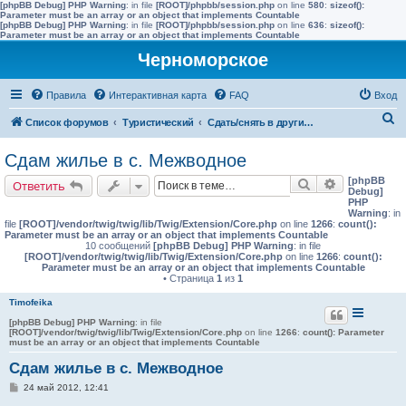
[phpBB Debug] PHP Warning
: in file
[ROOT]/phpbb/session.php
on line
580
:
sizeof():
Parameter must be an array or an object that implements Countable
[phpBB Debug] PHP Warning
: in file
[ROOT]/phpbb/session.php
on line
636
:
sizeof():
Parameter must be an array or an object that implements Countable
Черноморское
Правила
Интерактивная карта
FAQ
Вход
П
Список форумов
Туристический
Сдать/снять в других населенных пунктах района
о
Сдам жилье в с. Межводное
и
[phpBB
Поиск
Расширенн
Ответить
с
Debug]
PHP
к
Warning
: in
file
[ROOT]/vendor/twig/twig/lib/Twig/Extension/Core.php
on line
1266
:
count():
Parameter must be an array or an object that implements Countable
10 сообщений
[phpBB Debug] PHP Warning
: in file
[ROOT]/vendor/twig/twig/lib/Twig/Extension/Core.php
on line
1266
:
count():
Parameter must be an array or an object that implements Countable
• Страница
1
из
1
Timofeika
[phpBB Debug] PHP Warning
: in file
[ROOT]/vendor/twig/twig/lib/Twig/Extension/Core.php
on line
1266
:
count(): Parameter
must be an array or an object that implements Countable
Сдам жилье в с. Межводное
С
24 май 2012, 12:41
о