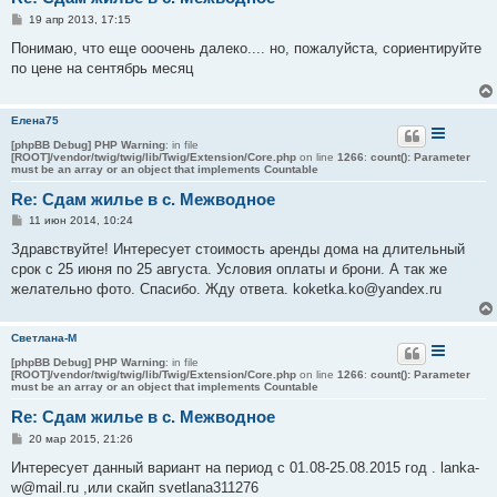
С
19 апр 2013, 17:15
о
о
Понимаю, что еще ооочень далеко.... но, пожалуйста, сориентируйте
б
по цене на сентябрь месяц
щ
е
н
и
Елена75
е
[phpBB Debug] PHP Warning
: in file
[ROOT]/vendor/twig/twig/lib/Twig/Extension/Core.php
on line
1266
:
count(): Parameter
must be an array or an object that implements Countable
Re: Сдам жилье в с. Межводное
С
11 июн 2014, 10:24
о
о
Здравствуйте! Интересует стоимость аренды дома на длительный
б
срок с 25 июня по 25 августа. Условия оплаты и брони. А так же
щ
е
желательно фото. Спасибо. Жду ответа. koketka.ko@yandex.ru
н
и
е
Светлана-М
[phpBB Debug] PHP Warning
: in file
[ROOT]/vendor/twig/twig/lib/Twig/Extension/Core.php
on line
1266
:
count(): Parameter
must be an array or an object that implements Countable
Re: Сдам жилье в с. Межводное
С
20 мар 2015, 21:26
о
о
Интересует данный вариант на период с 01.08-25.08.2015 год . lanka-
б
w@mail.ru ,или скайп svetlana311276
щ