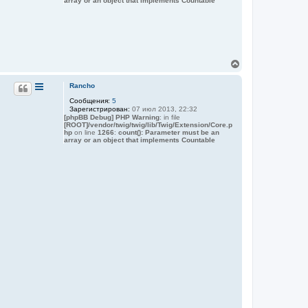
я
array or an object that implements Countable
к
н
а
ч
а
л
В
у
е
р
Rancho
н
Сообщения:
5
у
Зарегистрирован:
07 июл 2013, 22:32
т
[phpBB Debug] PHP Warning
: in file
ь
[ROOT]/vendor/twig/twig/lib/Twig/Extension/Core.p
с
hp
on line
1266
:
count(): Parameter must be an
я
array or an object that implements Countable
к
н
а
ч
а
л
у