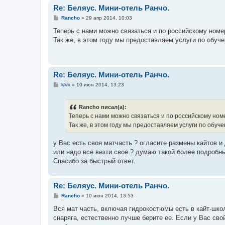
Re: Беляус. Мини-отель Ранчо.
С
Rancho
»
29 апр 2014, 10:03
о
о
Теперь с нами можно связаться и по российскому номе
б
Так же, в этом году мы предоставляем услуги по обуч
щ
е
н
и
е
Re: Беляус. Мини-отель Ранчо.
С
kkk
»
10 июн 2014, 13:23
о
о
б
Rancho писал(а):
щ
е
Теперь с нами можно связаться и по российскому но
н
Так же, в этом году мы предоставляем услуги по обу
и
е
у Вас есть своя матчасть ? огласите размены кайтов и 
или надо все везти свое ? думаю такой более подробны
Спасибо за быстрый ответ.
Re: Беляус. Мини-отель Ранчо.
С
Rancho
»
10 июн 2014, 13:53
о
о
Вся мат часть, включая гидрокостюмы есть в кайт-школ
б
снаряга, естественно лучше берите ее. Если у Вас свой
щ