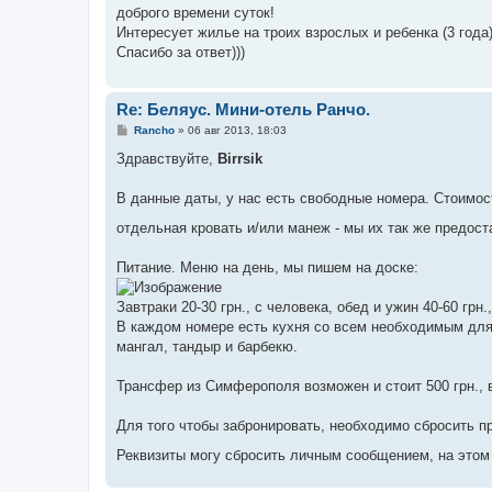
о
доброго времени суток!
б
Интересует жилье на троих взрослых и ребенка (3 года
щ
е
Спасибо за ответ)))
н
и
е
Re: Беляус. Мини-отель Ранчо.
С
Rancho
»
06 авг 2013, 18:03
о
о
Здравствуйте,
Birrsik
б
щ
е
В данные даты, у нас есть свободные номера. Стоимост
н
и
отдельная кровать и/или манеж - мы их так же предос
е
Питание. Меню на день, мы пишем на доске:
Завтраки 20-30 грн., с человека, обед и ужин 40-60 грн.
В каждом номере есть кухня со всем необходимым для
мангал, тандыр и барбекю.
Трансфер из Симферополя возможен и стоит 500 грн., в
Для того чтобы забронировать, необходимо сбросить п
Реквизиты могу сбросить личным сообщением, на этом