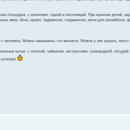
ская площадка, с качелями, горкой и песочницей. При наличии детей, на
шные змеи, боча, крокет, бадминтон, спидминтон, мячи для волейбола, 
н с человека. Можно заказывать что желаете. Можно у них кушать, могут
роенные кухни, с плиткой, чайником, кастрюлями, сковородкой, посудой
и штопора