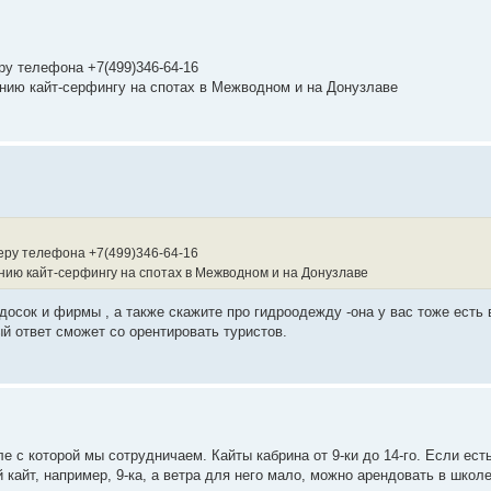
ру телефона +7(499)346-64-16
ению кайт-серфингу на спотах в Межводном и на Донузлаве
меру телефона +7(499)346-64-16
чению кайт-серфингу на спотах в Межводном и на Донузлаве
досок и фирмы , а также скажите про гидроодежду -она у вас тоже есть 
й ответ сможет со орентировать туристов.
е с которой мы сотрудничаем. Кайты кабрина от 9-ки до 14-го. Если ест
 кайт, например, 9-ка, а ветра для него мало, можно арендовать в школ