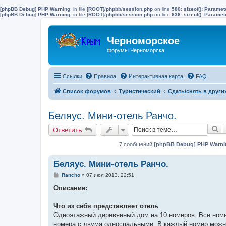
[phpBB Debug] PHP Warning
: in file
[ROOT]/phpbb/session.php
on line
580
:
sizeof(): Parame
[phpBB Debug] PHP Warning
: in file
[ROOT]/phpbb/session.php
on line
636
:
sizeof(): Parame
Черноморское
форумы Черноморска
Ссылки
Правила
Интерактивная карта
FAQ
Список форумов
Туристический
Сдать/снять в други
Беляус. Мини-отель Ранчо.
П
Ответить
7 сообщений
[phpBB Debug] PHP Warni
Беляус. Мини-отель Ранчо.
С
Rancho
»
07 июл 2013, 22:51
о
о
Описание:
б
щ
е
Что из себя представляет отель
н
Одноэтажный деревянный дом на 10 номеров. Все номе
и
е
номера с двумя односпальными. В каждый номер можно