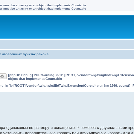
ter must be an array or an object that implements Countable
ter must be an array or an object that implements Countable
х населенных пунктах района
[phpBB Debug] PHP Warning
: in file
[ROOT]/vendor/twig/twig/lib/Twig/Extensio
оиск
Расширенный поиск
object that implements Countable
ng
: in file
[ROOT]/vendor/twig/twig/lib/Twig/Extension/Core.php
on line
1266
:
count(): 
ра одинаковые по размеру и оснащению. 7 номеров с двуспальными кро
 установить дополнительную кровать или двухъярусную кровать для д