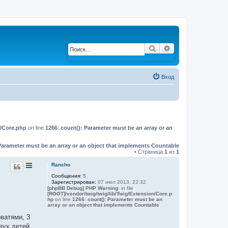
Поиск
Расширенный по
Вход
n/Core.php
on line
1266
:
count(): Parameter must be an array or an
Parameter must be an array or an object that implements Countable
• Страница
1
из
1
Rancho
Сообщения:
5
Зарегистрирован:
07 июл 2013, 22:32
[phpBB Debug] PHP Warning
: in file
[ROOT]/vendor/twig/twig/lib/Twig/Extension/Core.p
hp
on line
1266
:
count(): Parameter must be an
array or an object that implements Countable
ватями, 3
вух детей.