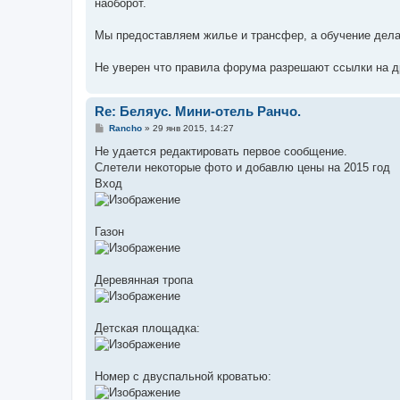
е
наоборот.
н
и
е
Мы предоставляем жилье и трансфер, а обучение дел
Не уверен что правила форума разрешают ссылки на др
Re: Беляус. Мини-отель Ранчо.
С
Rancho
»
29 янв 2015, 14:27
о
о
Не удается редактировать первое сообщение.
б
Слетели некоторые фото и добавлю цены на 2015 год
щ
е
Вход
н
и
е
Газон
Деревянная тропа
Детская площадка:
Номер с двуспальной кроватью: