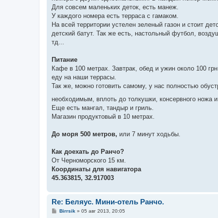
Для совсем маленьких деток, есть манеж.
У каждого номера есть терраса с гамаком.
На всей территории устелен зеленый газон и стоит дет
детский батут. Так же есть, настольный футбол, возду
тд...
Питание
Кафе в 100 метрах. Завтрак, обед и ужин около 100 гр
еду на наши террасы.
Так же, можно готовить самому, у нас полностью обуст
необходимым, вплоть до толкушки, консервного ножа 
Еще есть мангал, тандыр и гриль.
Магазин продуктовый в 10 метрах.
До моря 500 метров,
или 7 минут ходьбы.
Как доехать до Ранчо?
От Черноморского 15 км.
Координаты для навигатора
45.363815, 32.917003
Re: Беляус. Мини-отель Ранчо.
С
Birrsik
»
05 авг 2013, 20:05
о