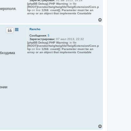
Зарегистрирован:
01 авг 2013, 18:24
т
[phpBB Debug] PHP Warning
: in file
ь
[ROOT]/vendor/twig/twig/lib/Twig/Extension/Core.p
ферополя.
с
hp
on line
1266
:
count(): Parameter must be an
я
array or an object that implements Countable
к
В
н
е
а
р
Rancho
ч
н
а
Сообщения:
5
у
л
Зарегистрирован:
07 июл 2013, 22:32
т
у
[phpBB Debug] PHP Warning
: in file
ь
[ROOT]/vendor/twig/twig/lib/Twig/Extension/Core.p
с
hp
on line
1266
:
count(): Parameter must be an
я
array or an object that implements Countable
обходима
к
н
а
ч
а
л
у
ении
В
е