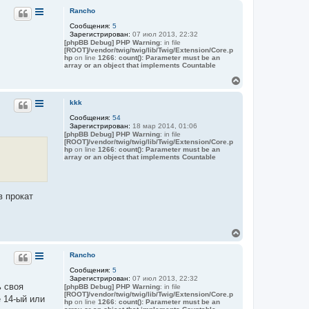
р
Rancho
н
Сообщения:
5
у
Зарегистрирован:
07 июл 2013, 22:32
т
[phpBB Debug] PHP Warning
: in file
ь
[ROOT]/vendor/twig/twig/lib/Twig/Extension/Core.p
с
hp
on line
1266
:
count(): Parameter must be an
я
array or an object that implements Countable
к
В
н
е
а
р
kkk
ч
н
а
Сообщения:
54
у
л
Зарегистрирован:
18 мар 2014, 01:06
т
у
[phpBB Debug] PHP Warning
: in file
ь
[ROOT]/vendor/twig/twig/lib/Twig/Extension/Core.p
с
hp
on line
1266
:
count(): Parameter must be an
я
array or an object that implements Countable
к
н
а
ч
в прокат
а
л
у
В
е
р
Rancho
н
Сообщения:
5
у
Зарегистрирован:
07 июл 2013, 22:32
т
ь своя
[phpBB Debug] PHP Warning
: in file
ь
[ROOT]/vendor/twig/twig/lib/Twig/Extension/Core.p
е 14-ый или
с
hp
on line
1266
:
count(): Parameter must be an