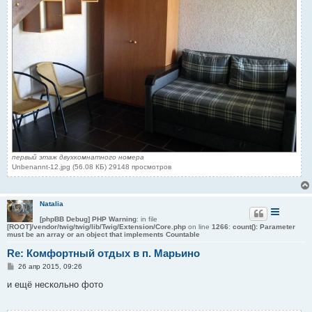
первый этаж двухкомнатного номера
Unbenannt-12.jpg (56.08 КБ) 29148 просмотров
Natalia
[phpBB Debug] PHP Warning
: in file
[ROOT]/vendor/twig/twig/lib/Twig/Extension/Core.php
on line
1266
:
count(): Parameter
must be an array or an object that implements Countable
Re: Комфортный отдых в п. Марьино
С
26 апр 2015, 09:26
о
о
и ещё нескольно фото
б
щ
е