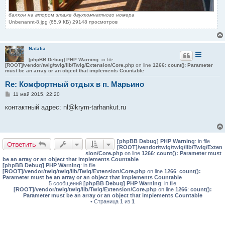
балкон на втором этаже двухкомнатного номера
Unbenannt-8.jpg (65.9 КБ) 29148 просмотров
Natalia
[phpBB Debug] PHP Warning
: in file
[ROOT]/vendor/twig/twig/lib/Twig/Extension/Core.php
on line
1266
:
count(): Parameter
must be an array or an object that implements Countable
Re: Комфортный отдых в п. Марьино
С
11 май 2015, 22:20
о
о
контактный адрес: nl@krym-tarhankut.ru
б
щ
е
н
и
[phpBB Debug] PHP Warning
: in file
е
Ответить
[ROOT]/vendor/twig/twig/lib/Twig/Exten
sion/Core.php
on line
1266
:
count(): Parameter must
be an array or an object that implements Countable
[phpBB Debug] PHP Warning
: in file
[ROOT]/vendor/twig/twig/lib/Twig/Extension/Core.php
on line
1266
:
count():
Parameter must be an array or an object that implements Countable
5 сообщений
[phpBB Debug] PHP Warning
: in file
[ROOT]/vendor/twig/twig/lib/Twig/Extension/Core.php
on line
1266
:
count():
Parameter must be an array or an object that implements Countable
• Страница
1
из
1