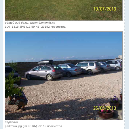
общий вид базы, газон для отдыха
100_1315.JPG (17.59 КБ) 29152 просмотра
парковка
parkovka.jpg (26.38 КБ) 29152 просмотра