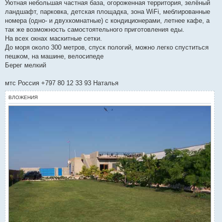
о
Уютная небольшая частная база, огороженная территория, зелёный
б
ландшафт, парковка, детская площадка, зона WiFi, меблированные
щ
е
номера (одно- и двухкомнатные) с кондиционерами, летнее кафе, а
н
так же возможность самостоятельного приготовления еды.
и
е
На всех окнах маскитные сетки.
До моря около 300 метров, спуск пологий, можно легко спуститься
пешком, на машине, велосипеде
Берег мелкий
мтс Россия +797 80 12 33 93 Наталья
ВЛОЖЕНИЯ