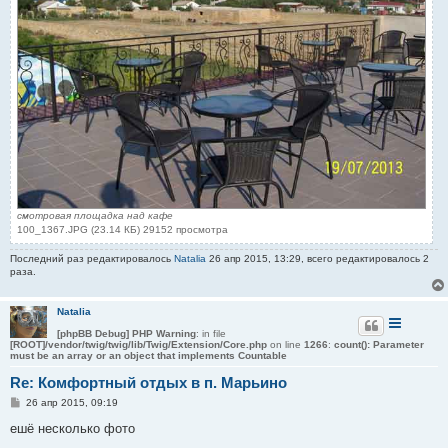
смотровая площадка над кафе
100_1367.JPG (23.14 КБ) 29152 просмотра
Последний раз редактировалось
Natalia
26 апр 2015, 13:29, всего редактировалось 2
раза.
Natalia
[phpBB Debug] PHP Warning
: in file
[ROOT]/vendor/twig/twig/lib/Twig/Extension/Core.php
on line
1266
:
count(): Parameter
must be an array or an object that implements Countable
Re: Комфортный отдых в п. Марьино
С
26 апр 2015, 09:19
о
о
ешё несколько фото
б