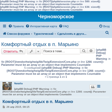
[phpBB Debug] PHP Warning
: in file
[ROOT]/phpbb/session.php
on line
580
:
sizeof():
Parameter must be an array or an object that implements Countable
[phpBB Debug] PHP Warning
: in file
[ROOT]/phpbb/session.php
on line
636
:
sizeof():
Parameter must be an array or an object that implements Countable
Черноморское
Правила
Интерактивная карта
FAQ
Вход
П
Список форумов
Туристический
Сдать/снять в других населенных пунктах района
о
Комфортный отдых в п. Марьино
и
[phpBB
Поиск
Расширенн
Ответить
с
Debug]
PHP
к
Warning
: in
file
[ROOT]/vendor/twig/twig/lib/Twig/Extension/Core.php
on line
1266
:
count():
Parameter must be an array or an object that implements Countable
5 сообщений
[phpBB Debug] PHP Warning
: in file
[ROOT]/vendor/twig/twig/lib/Twig/Extension/Core.php
on line
1266
:
count():
Parameter must be an array or an object that implements Countable
• Страница
1
из
1
Natalia
[phpBB Debug] PHP Warning
: in file
[ROOT]/vendor/twig/twig/lib/Twig/Extension/Core.php
on line
1266
:
count(): Parameter
must be an array or an object that implements Countable
Комфортный отдых в п. Марьино
С
26 апр 2015, 09:15
о