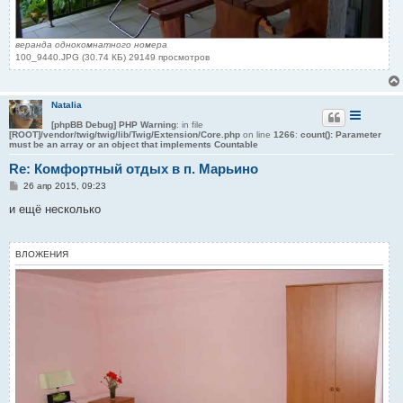
веранда однокомнатного номера
100_9440.JPG (30.74 КБ) 29149 просмотров
Natalia
[phpBB Debug] PHP Warning
: in file
[ROOT]/vendor/twig/twig/lib/Twig/Extension/Core.php
on line
1266
:
count(): Parameter
must be an array or an object that implements Countable
Re: Комфортный отдых в п. Марьино
С
26 апр 2015, 09:23
о
о
и ещё несколько
б
щ
е
н
ВЛОЖЕНИЯ
и
е