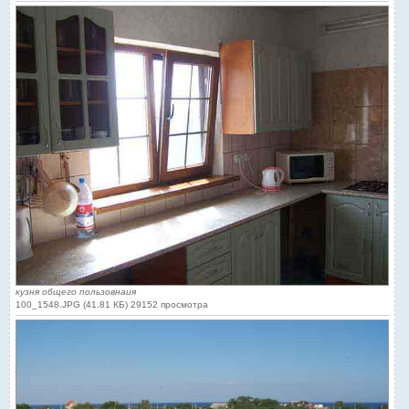
кузня общего пользовнаия
100_1548.JPG (41.81 КБ) 29152 просмотра