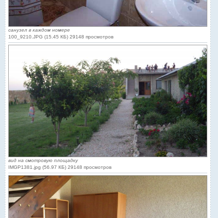
санузел в каждом номере
100_9210.JPG (15.45 КБ) 29148 просмотров
вид на смотровую площадку
IMGP1381.jpg (56.97 КБ) 29148 просмотров