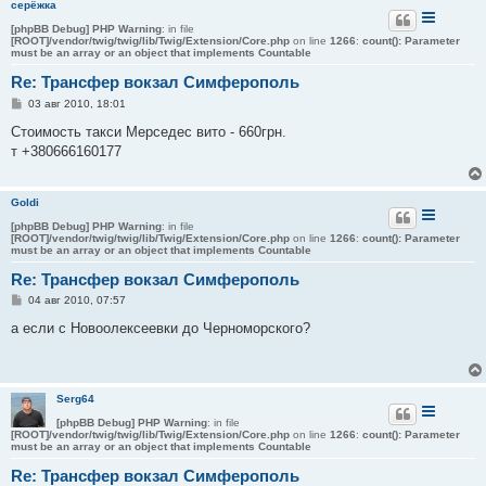
серёжка
[phpBB Debug] PHP Warning
: in file
[ROOT]/vendor/twig/twig/lib/Twig/Extension/Core.php
on line
1266
:
count(): Parameter
must be an array or an object that implements Countable
Re: Трансфер вокзал Симферополь
С
03 авг 2010, 18:01
о
о
Стоимость такси Мерседес вито - 660грн.
б
т +380666160177
щ
е
н
и
Goldi
е
[phpBB Debug] PHP Warning
: in file
[ROOT]/vendor/twig/twig/lib/Twig/Extension/Core.php
on line
1266
:
count(): Parameter
must be an array or an object that implements Countable
Re: Трансфер вокзал Симферополь
С
04 авг 2010, 07:57
о
о
а если с Новоолексеевки до Черноморского?
б
щ
е
н
и
Serg64
е
[phpBB Debug] PHP Warning
: in file
[ROOT]/vendor/twig/twig/lib/Twig/Extension/Core.php
on line
1266
:
count(): Parameter
must be an array or an object that implements Countable
Re: Трансфер вокзал Симферополь