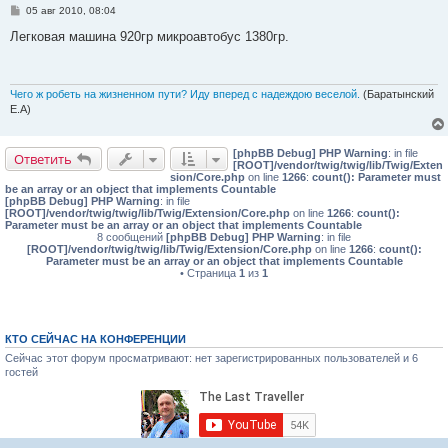
С
05 авг 2010, 08:04
о
о
Легковая машина 920гр микроавтобус 1380гр.
б
щ
е
н
и
Чего ж робеть на жизненном пути? Иду вперед с надеждою веселой.
(Баратынский
е
Е.А)
[phpBB Debug] PHP Warning
: in file
Ответить
[ROOT]/vendor/twig/twig/lib/Twig/Exten
sion/Core.php
on line
1266
:
count(): Parameter must
be an array or an object that implements Countable
[phpBB Debug] PHP Warning
: in file
[ROOT]/vendor/twig/twig/lib/Twig/Extension/Core.php
on line
1266
:
count():
Parameter must be an array or an object that implements Countable
8 сообщений
[phpBB Debug] PHP Warning
: in file
[ROOT]/vendor/twig/twig/lib/Twig/Extension/Core.php
on line
1266
:
count():
Parameter must be an array or an object that implements Countable
• Страница
1
из
1
КТО СЕЙЧАС НА КОНФЕРЕНЦИИ
Сейчас этот форум просматривают: нет зарегистрированных пользователей и 6
гостей