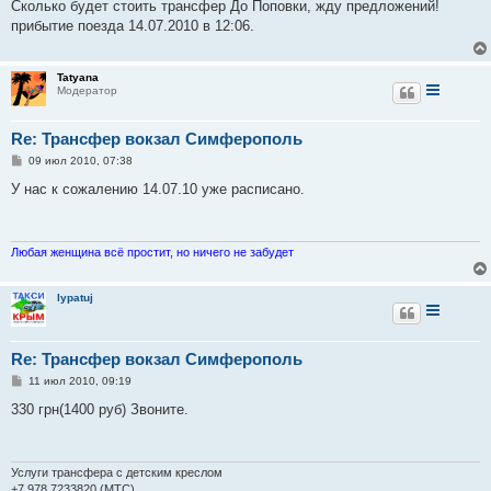
о
Сколько будет стоить трансфер До Поповки, жду предложений!
б
прибытие поезда 14.07.2010 в 12:06.
щ
е
н
и
Tatyana
е
Модератор
Re: Трансфер вокзал Симферополь
С
09 июл 2010, 07:38
о
о
У нас к сожалению 14.07.10 уже расписано.
б
щ
е
н
и
Любая женщина всё простит, но ничего не забудет
е
lypatuj
Re: Трансфер вокзал Симферополь
С
11 июл 2010, 09:19
о
о
330 грн(1400 руб) Звоните.
б
щ
е
н
и
Услуги трансфера с детским креслом
е
+7 978 7233820 (МТС)