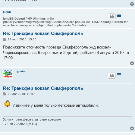
Goldi
[phpBB Debug] PHP Warning
: in file
[ROOT]/vendor/twig/twig/lib/Twig/Extension/Core.php
on line
1266
:
count(): Parameter
must be an array or an object that implements Countable
Re: Трансфер вокзал Симферополь
С
28 июл 2010, 15:30
о
о
Подскажите стоимость проезда Симферополь ж/д вокзал-
б
Черноморское,нас 6 взрослых и 3 детей,прибытие 8 августа 2010г. в
щ
е
17:09
н
и
е
lypatuj
Re: Трансфер вокзал Симферополь
С
02 авг 2010, 18:57
о
о
б
Извините,у меня только легковые автомобили.
щ
е
н
и
Услуги трансфера с детским креслом
е
+7 978 7233820 (МТС)