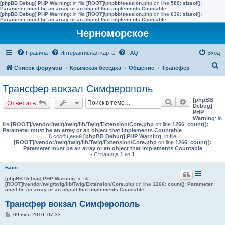
[phpBB Debug] PHP Warning
: in file
[ROOT]/phpbb/session.php
on line
580
:
sizeof():
Parameter must be an array or an object that implements Countable
[phpBB Debug] PHP Warning
: in file
[ROOT]/phpbb/session.php
on line
636
:
sizeof():
Parameter must be an array or an object that implements Countable
Черноморское
Правила
Интерактивная карта
FAQ
Вход
П
Список форумов
Крымская беседка
Общение
Трансфер
о
Трансфер вокзал Симферополь
и
[phpBB
Поиск
Расширенн
Ответить
с
Debug]
PHP
к
Warning
: in
file
[ROOT]/vendor/twig/twig/lib/Twig/Extension/Core.php
on line
1266
:
count():
Parameter must be an array or an object that implements Countable
8 сообщений
[phpBB Debug] PHP Warning
: in file
[ROOT]/vendor/twig/twig/lib/Twig/Extension/Core.php
on line
1266
:
count():
Parameter must be an array or an object that implements Countable
• Страница
1
из
1
Бася
[phpBB Debug] PHP Warning
: in file
[ROOT]/vendor/twig/twig/lib/Twig/Extension/Core.php
on line
1266
:
count(): Parameter
must be an array or an object that implements Countable
Трансфер вокзал Симферополь
С
09 июл 2010, 07:33
о