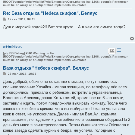
[ROOT]/vendor/twig/twig/lib/Twig/Extension/Core.php
on line
1266
:
count(): Parameter
must be an array or an object that implements Countable
Re: База отдыха "Небеса скифов", Беляус
С
12 сен 2011, 09:42
о
о
Душ с морской водой?!! Вот это круто... А в чем его смысл тогда?
б
щ
е
н
и
w84u@list.ru
е
[phpBB Debug] PHP Warning
: in file
[ROOT]/vendor/twig/twig/lib/Twig/Extension/Core.php
on line
1266
:
count(): Parameter
must be an array or an object that implements Countable
База отдыха "Небеса скифов", Беляус
С
27 июл 2018, 16:33
о
о
День добрый, обычно не оставляю отзывов, но тут появилось
б
сильное желание.Хозяйка - милая женщина, по телефону обо всем
щ
е
договорились, приехала с ребенком, встретила управительница
н
Валентина Александровна.Хоть гостей, кроме нас не было почти,
и
е
заставили ждать, потом предложила выбирать комнату.После чего
звонок от хозяйки с криком- чего вы выбираете.Пока не услышала
крик в ответ, не успокоилась.Далее - милая Вал.Ал. кормила
пропавшими , не годными к употреблению вчерашними обедами.На 2
день без мяса я заинтересовалась.Потом были котлетки.Обещала в
конце заезда сделать куриные бедра, не успела, голодные с