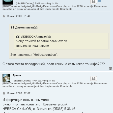
[phpBB Debug] PHP Warning
: in file
[ROOT]/vendor/twig/twig/lib/Twig/Extension/Core.php
on line
1266
:
count(): Parameter
must be an array or an object that implements Countable
С
18 июл 2007, 21:46
о
о
б
Димон писал(а):
щ
е
н
VIDEODOKA писал(а):
и
е
А еще там кой то замок забабахали.
типа гостиница навено
Это пансионат "Небеса скифов".
С этого места поподробней, если конечно есть какая то инфа????
Димон
[phpBB Debug] PHP Warning
: in file
[ROOT]/vendor/twig/twig/lib/Twig/Extension/Core.php
on line
1266
:
count(): Parameter
must be an array or an object that implements Countable
С
18 июл 2007, 22:07
о
о
Информации есть очень мало.
б
Знаю, что пансионат этот Кременьчугский.
щ
е
НЕБЕСА СКИФОВ, с. Знаменка (05366) 5-36-46
н