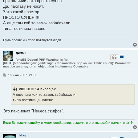
при наличии авто просто супер.
щ
е
Да, пахлаву не носят.
н
Зато какой простор.
и
е
ПРОСТО СУПЕР!!!!!
А еще там кой то замок забабахали.
типа гостиница навено
Будь проще и к тебе потянутся люди.
Димон
[phpBB Debug] PHP Warning
: in file
[ROOT]/vendor/twig/twig/lib/Twig/Extension/Core.php
on line
1266
:
count(): Parameter
must be an array or an object that implements Countable
С
18 июл 2007, 21:33
о
о
б
VIDEODOKA писал(а):
щ
е
А еще там кой то замок забабахали.
н
типа гостиница навено
и
е
Это пансионат "Небеса скифов".
Если Вы нашли ошибку в моем сообщении, выделите его мышкой и нажмите alt+f4
Niks