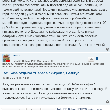
ребенком уехали, хоть заранее договорились! Зато деньги за обед
взяли- успели суп похлебать.К простой еде отношусь лояльно, но
такого ещё не встречала! Про душ- пришлось упрашивать дать душ с
горячей водой ( у меня маленький ребенок) .Потом его отключали,
чтоб не повадно.А по телефону хозяйка- нет проблем!А так
милейшие люди, водитель хороший, быстро довёз до остановки (100
руб.)Чай из проточной воды, пить невозможно, варили сами, хоть
питание включено.Доедали по кафешкам иногда.Но сырники ,
оладики и супы были хорошие там .Так что ,если есть простые
примитивные предпочтения- договаривайтесь заранее, а то
набегаетесь.Как я за простынями и полотенцами...А пляж-отличный.
sultan
[phpBB Debug] PHP Warning
: in file
[ROOT]/vendor/twig/twig/lib/Twig/Extension/Core.php
on line
1266
:
count(): Parameter
must be an array or an object that implements Countable
Re: База отдыха "Небеса скифов", Беляус
С
31 июл 2018, 14:49
о
о
Каждый раз приезжая на Беляус, почему-то "Небеса скифов"
б
вызывало какое-то негативное чувство, не могу объяснить, почему. У
щ
е
жены такое же чувство. Всегда останавливаемся в поселке
н
Черноморское. На пляж приезжаем на Беляус у Знаменки.
и
е
[phpBB Debug] PHP Warning
: in file