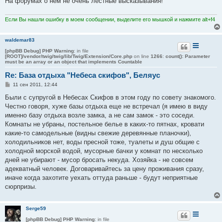
На форумах о нем не очень лестные высказывания!
и
е
Если Вы нашли ошибку в моем сообщении, выделите его мышкой и нажмите alt+f4
waldemar83
[phpBB Debug] PHP Warning
: in file
[ROOT]/vendor/twig/twig/lib/Twig/Extension/Core.php
on line
1266
:
count(): Parameter
must be an array or an object that implements Countable
Re: База отдыха "Небеса скифов", Беляус
С
11 сен 2011, 12:44
о
о
Были с супругой в Небесах Скифов в этом году по совету знакомого.
б
Честно говоря, хуже базы отдыха еще не встречал (я имею в виду
щ
е
именно базу отдыха возле замка, а не сам замок - это соседи.
н
Комнаты не убраны, постельное белье в каких-то пятнах, кровати
и
е
какие-то самодельные (видны свежие деревянные планочки),
холодильников нет, воды пресной тоже, туалеты и душ общие с
холодной морской водой, мусорные бачки у комнат по несколько
дней не убирают - мусор бросать некуда. Хозяйка - не совсем
адекватный человек. Договаривайтесь за цену проживания сразу,
иначе когда захотите уехать оттуда раньше - будут неприятные
сюрпризы.
Serge59
[phpBB Debug] PHP Warning
: in file