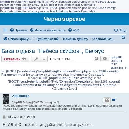
[phpBB Debug] PHP Warning
: in file
[ROOT]/phpbb/session.php
on line
580
:
sizeof():
Parameter must be an array or an object that implements Countable
[phpBB Debug] PHP Warning
: in file
[ROOT]/phpbb/session.php
on line
636
:
sizeof():
Parameter must be an array or an object that implements Countable
Черноморское
Правила
Интерактивная карта
FAQ
Вход
П
Список форумов
Туристический
Помощь туристу
О пансионатах и гостиницах (условия проживания)
о
База отдыха "Небеса скифов", Беляус
и
[phpBB
Поиск
Расширенн
Ответить
с
Debug]
PHP
к
Warning
: in
file
[ROOT]/vendor/twig/twig/lib/Twig/Extension/Core.php
on line
1266
:
count():
Parameter must be an array or an object that implements Countable
8 сообщений
[phpBB Debug] PHP Warning
: in file
[ROOT]/vendor/twig/twig/lib/Twig/Extension/Core.php
on line
1266
:
count():
Parameter must be an array or an object that implements Countable
• Страница
1
из
1
VIDEODOKA
[phpBB Debug] PHP Warning
: in file
[ROOT]/vendor/twig/twig/lib/Twig/Extension/Core.php
on line
1266
:
count(): Parameter
must be an array or an object that implements Countable
С
18 июл 2007, 21:29
о
о
РЕАЛЬНОЕ место - где действительно отдыхаешь.
б