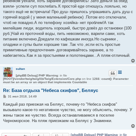
ребенком уехали, хоть заранее договорились! Зато деньги за обед
взяли- успели суп похлебать.К простой еде отношусь лояльно, но
такого ещё не встречала! Про душ- пришлось упрашивать дать душ с
горячей водой ( у меня маленький ребенок) .Потом его отключали,
чтоб не повадно.А по телефону хозяйка- нет проблем!А так
милейшие люди, водитель хороший, быстро довёз до остановки (100
руб.)Чай из проточной воды, пить невозможно, варили сами, хоть
питание включено.Доедали по кафешкам иногда.Но сырники ,
оладики и супы были хорошие там .Так что ,если есть простые
примитивные предпочтения- договаривайтесь заранее, а то
набегаетесь.Как я за простынями и полотенцами...А пляж-отличный.
sultan
[phpBB Debug] PHP Warning
: in file
[ROOT]/vendor/twig/twig/lib/Twig/Extension/Core.php
on line
1266
:
count(): Parameter
must be an array or an object that implements Countable
Re: База отдыха "Небеса скифов", Беляус
С
31 июл 2018, 14:49
о
о
Каждый раз приезжая на Беляус, почему-то "Небеса скифов"
б
вызывало какое-то негативное чувство, не могу объяснить, почему. У
щ
е
жены такое же чувство. Всегда останавливаемся в поселке
н
Черноморское. На пляж приезжаем на Беляус у Знаменки.
и
е
[phpBB Debug] PHP Warning
: in file