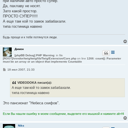
при наличии авто просто супер.
щ
е
Да, пахлаву не носят.
н
Зато какой простор.
и
е
ПРОСТО СУПЕР!!!!!
А еще там кой то замок забабахали.
типа гостиница навено
Будь проще и к тебе потянутся люди.
Димон
[phpBB Debug] PHP Warning
: in file
[ROOT]/vendor/twig/twig/lib/Twig/Extension/Core.php
on line
1266
:
count(): Parameter
must be an array or an object that implements Countable
С
18 июл 2007, 21:33
о
о
б
VIDEODOKA писал(а):
щ
е
А еще там кой то замок забабахали.
н
типа гостиница навено
и
е
Это пансионат "Небеса скифов".
Если Вы нашли ошибку в моем сообщении, выделите его мышкой и нажмите alt+f4
Niks