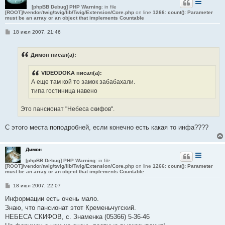
[phpBB Debug] PHP Warning
: in file
[ROOT]/vendor/twig/twig/lib/Twig/Extension/Core.php
on line
1266
:
count(): Parameter
must be an array or an object that implements Countable
С
18 июл 2007, 21:46
о
о
б
Димон писал(а):
щ
е
н
VIDEODOKA писал(а):
и
е
А еще там кой то замок забабахали.
типа гостиница навено
Это пансионат "Небеса скифов".
С этого места поподробней, если конечно есть какая то инфа????
Димон
[phpBB Debug] PHP Warning
: in file
[ROOT]/vendor/twig/twig/lib/Twig/Extension/Core.php
on line
1266
:
count(): Parameter
must be an array or an object that implements Countable
С
18 июл 2007, 22:07
о
о
Информации есть очень мало.
б
Знаю, что пансионат этот Кременьчугский.
щ
е
НЕБЕСА СКИФОВ, с. Знаменка (05366) 5-36-46
н