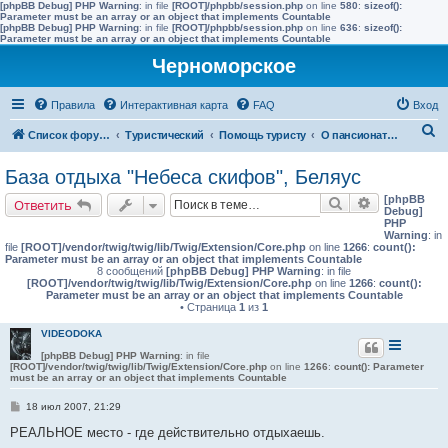
[phpBB Debug] PHP Warning
: in file
[ROOT]/phpbb/session.php
on line
580
:
sizeof():
Parameter must be an array or an object that implements Countable
[phpBB Debug] PHP Warning
: in file
[ROOT]/phpbb/session.php
on line
636
:
sizeof():
Parameter must be an array or an object that implements Countable
Черноморское
Правила
Интерактивная карта
FAQ
Вход
П
Список форумов
Туристический
Помощь туристу
О пансионатах и гостиницах (условия проживания)
о
База отдыха "Небеса скифов", Беляус
и
[phpBB
Поиск
Расширенн
Ответить
с
Debug]
PHP
к
Warning
: in
file
[ROOT]/vendor/twig/twig/lib/Twig/Extension/Core.php
on line
1266
:
count():
Parameter must be an array or an object that implements Countable
8 сообщений
[phpBB Debug] PHP Warning
: in file
[ROOT]/vendor/twig/twig/lib/Twig/Extension/Core.php
on line
1266
:
count():
Parameter must be an array or an object that implements Countable
• Страница
1
из
1
VIDEODOKA
[phpBB Debug] PHP Warning
: in file
[ROOT]/vendor/twig/twig/lib/Twig/Extension/Core.php
on line
1266
:
count(): Parameter
must be an array or an object that implements Countable
С
18 июл 2007, 21:29
о
о
РЕАЛЬНОЕ место - где действительно отдыхаешь.
б