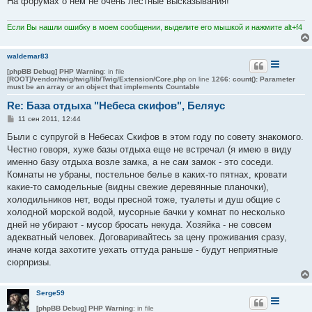
На форумах о нем не очень лестные высказывания!
и
е
Если Вы нашли ошибку в моем сообщении, выделите его мышкой и нажмите alt+f4
waldemar83
[phpBB Debug] PHP Warning
: in file
[ROOT]/vendor/twig/twig/lib/Twig/Extension/Core.php
on line
1266
:
count(): Parameter
must be an array or an object that implements Countable
Re: База отдыха "Небеса скифов", Беляус
С
11 сен 2011, 12:44
о
о
Были с супругой в Небесах Скифов в этом году по совету знакомого.
б
Честно говоря, хуже базы отдыха еще не встречал (я имею в виду
щ
е
именно базу отдыха возле замка, а не сам замок - это соседи.
н
Комнаты не убраны, постельное белье в каких-то пятнах, кровати
и
е
какие-то самодельные (видны свежие деревянные планочки),
холодильников нет, воды пресной тоже, туалеты и душ общие с
холодной морской водой, мусорные бачки у комнат по несколько
дней не убирают - мусор бросать некуда. Хозяйка - не совсем
адекватный человек. Договаривайтесь за цену проживания сразу,
иначе когда захотите уехать оттуда раньше - будут неприятные
сюрпризы.
Serge59
[phpBB Debug] PHP Warning
: in file