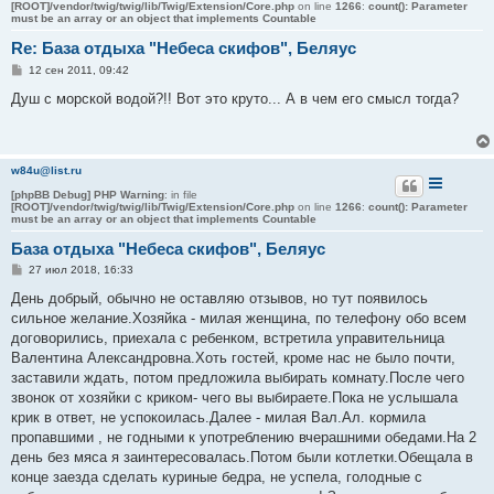
[ROOT]/vendor/twig/twig/lib/Twig/Extension/Core.php
on line
1266
:
count(): Parameter
must be an array or an object that implements Countable
Re: База отдыха "Небеса скифов", Беляус
С
12 сен 2011, 09:42
о
о
Душ с морской водой?!! Вот это круто... А в чем его смысл тогда?
б
щ
е
н
и
w84u@list.ru
е
[phpBB Debug] PHP Warning
: in file
[ROOT]/vendor/twig/twig/lib/Twig/Extension/Core.php
on line
1266
:
count(): Parameter
must be an array or an object that implements Countable
База отдыха "Небеса скифов", Беляус
С
27 июл 2018, 16:33
о
о
День добрый, обычно не оставляю отзывов, но тут появилось
б
сильное желание.Хозяйка - милая женщина, по телефону обо всем
щ
е
договорились, приехала с ребенком, встретила управительница
н
Валентина Александровна.Хоть гостей, кроме нас не было почти,
и
е
заставили ждать, потом предложила выбирать комнату.После чего
звонок от хозяйки с криком- чего вы выбираете.Пока не услышала
крик в ответ, не успокоилась.Далее - милая Вал.Ал. кормила
пропавшими , не годными к употреблению вчерашними обедами.На 2
день без мяса я заинтересовалась.Потом были котлетки.Обещала в
конце заезда сделать куриные бедра, не успела, голодные с