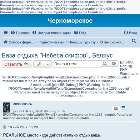
[phpBB Debug] PHP Warning
: in file
[ROOT]/phpbb/session.php
on line
580
:
sizeof():
Parameter must be an array or an object that implements Countable
[phpBB Debug] PHP Warning
: in file
[ROOT]/phpbb/session.php
on line
636
:
sizeof():
Parameter must be an array or an object that implements Countable
Черноморское
Правила
Интерактивная карта
FAQ
Вход
П
Список форумов
Туристический
Помощь туристу
О пансионатах и гостиницах (условия проживания)
о
База отдыха "Небеса скифов", Беляус
и
[phpBB
Поиск
Расширенн
Ответить
с
Debug]
PHP
к
Warning
: in
file
[ROOT]/vendor/twig/twig/lib/Twig/Extension/Core.php
on line
1266
:
count():
Parameter must be an array or an object that implements Countable
8 сообщений
[phpBB Debug] PHP Warning
: in file
[ROOT]/vendor/twig/twig/lib/Twig/Extension/Core.php
on line
1266
:
count():
Parameter must be an array or an object that implements Countable
• Страница
1
из
1
VIDEODOKA
[phpBB Debug] PHP Warning
: in file
[ROOT]/vendor/twig/twig/lib/Twig/Extension/Core.php
on line
1266
:
count(): Parameter
must be an array or an object that implements Countable
С
18 июл 2007, 21:29
о
о
РЕАЛЬНОЕ место - где действительно отдыхаешь.
б