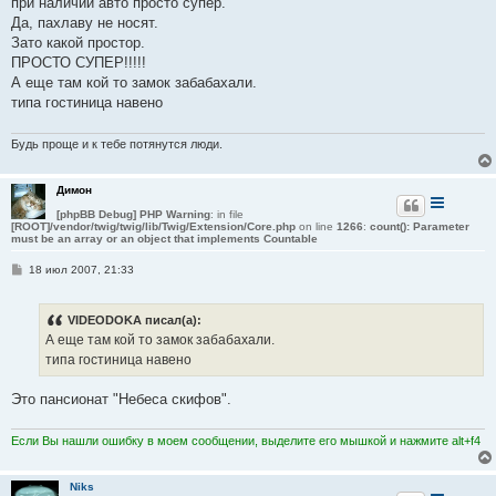
при наличии авто просто супер.
щ
е
Да, пахлаву не носят.
н
Зато какой простор.
и
е
ПРОСТО СУПЕР!!!!!
А еще там кой то замок забабахали.
типа гостиница навено
Будь проще и к тебе потянутся люди.
Димон
[phpBB Debug] PHP Warning
: in file
[ROOT]/vendor/twig/twig/lib/Twig/Extension/Core.php
on line
1266
:
count(): Parameter
must be an array or an object that implements Countable
С
18 июл 2007, 21:33
о
о
б
VIDEODOKA писал(а):
щ
е
А еще там кой то замок забабахали.
н
типа гостиница навено
и
е
Это пансионат "Небеса скифов".
Если Вы нашли ошибку в моем сообщении, выделите его мышкой и нажмите alt+f4
Niks