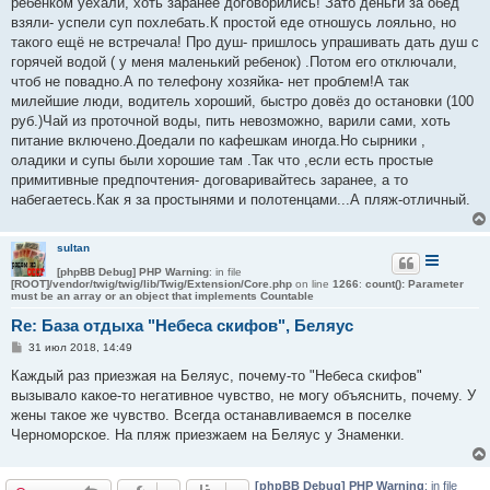
ребенком уехали, хоть заранее договорились! Зато деньги за обед
взяли- успели суп похлебать.К простой еде отношусь лояльно, но
такого ещё не встречала! Про душ- пришлось упрашивать дать душ с
горячей водой ( у меня маленький ребенок) .Потом его отключали,
чтоб не повадно.А по телефону хозяйка- нет проблем!А так
милейшие люди, водитель хороший, быстро довёз до остановки (100
руб.)Чай из проточной воды, пить невозможно, варили сами, хоть
питание включено.Доедали по кафешкам иногда.Но сырники ,
оладики и супы были хорошие там .Так что ,если есть простые
примитивные предпочтения- договаривайтесь заранее, а то
набегаетесь.Как я за простынями и полотенцами...А пляж-отличный.
sultan
[phpBB Debug] PHP Warning
: in file
[ROOT]/vendor/twig/twig/lib/Twig/Extension/Core.php
on line
1266
:
count(): Parameter
must be an array or an object that implements Countable
Re: База отдыха "Небеса скифов", Беляус
С
31 июл 2018, 14:49
о
о
Каждый раз приезжая на Беляус, почему-то "Небеса скифов"
б
вызывало какое-то негативное чувство, не могу объяснить, почему. У
щ
е
жены такое же чувство. Всегда останавливаемся в поселке
н
Черноморское. На пляж приезжаем на Беляус у Знаменки.
и
е
[phpBB Debug] PHP Warning
: in file