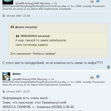
[phpBB Debug] PHP Warning
: in file
[ROOT]/vendor/twig/twig/lib/Twig/Extension/Core.php
on line
1266
:
count(): Parameter
must be an array or an object that implements Countable
С
18 июл 2007, 21:46
о
о
б
Димон писал(а):
щ
е
н
VIDEODOKA писал(а):
и
е
А еще там кой то замок забабахали.
типа гостиница навено
Это пансионат "Небеса скифов".
С этого места поподробней, если конечно есть какая то инфа????
Димон
[phpBB Debug] PHP Warning
: in file
[ROOT]/vendor/twig/twig/lib/Twig/Extension/Core.php
on line
1266
:
count(): Parameter
must be an array or an object that implements Countable
С
18 июл 2007, 22:07
о
о
Информации есть очень мало.
б
Знаю, что пансионат этот Кременьчугский.
щ
е
НЕБЕСА СКИФОВ, с. Знаменка (05366) 5-36-46
н