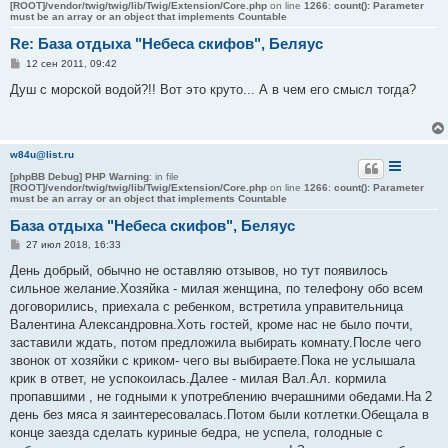
[ROOT]/vendor/twig/twig/lib/Twig/Extension/Core.php
on line
1266
:
count(): Parameter
must be an array or an object that implements Countable
Re: База отдыха "Небеса скифов", Беляус
С
12 сен 2011, 09:42
о
о
Душ с морской водой?!! Вот это круто... А в чем его смысл тогда?
б
щ
е
н
и
w84u@list.ru
е
[phpBB Debug] PHP Warning
: in file
[ROOT]/vendor/twig/twig/lib/Twig/Extension/Core.php
on line
1266
:
count(): Parameter
must be an array or an object that implements Countable
База отдыха "Небеса скифов", Беляус
С
27 июл 2018, 16:33
о
о
День добрый, обычно не оставляю отзывов, но тут появилось
б
сильное желание.Хозяйка - милая женщина, по телефону обо всем
щ
е
договорились, приехала с ребенком, встретила управительница
н
Валентина Александровна.Хоть гостей, кроме нас не было почти,
и
е
заставили ждать, потом предложила выбирать комнату.После чего
звонок от хозяйки с криком- чего вы выбираете.Пока не услышала
крик в ответ, не успокоилась.Далее - милая Вал.Ал. кормила
пропавшими , не годными к употреблению вчерашними обедами.На 2
день без мяса я заинтересовалась.Потом были котлетки.Обещала в
конце заезда сделать куриные бедра, не успела, голодные с