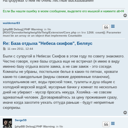
На форумах о нем не очень лестные высказывания!
и
е
Если Вы нашли ошибку в моем сообщении, выделите его мышкой и нажмите alt+f4
waldemar83
[phpBB Debug] PHP Warning
: in file
[ROOT]/vendor/twig/twig/lib/Twig/Extension/Core.php
on line
1266
:
count(): Parameter
must be an array or an object that implements Countable
Re: База отдыха "Небеса скифов", Беляус
С
11 сен 2011, 12:44
о
о
Были с супругой в Небесах Скифов в этом году по совету знакомого.
б
Честно говоря, хуже базы отдыха еще не встречал (я имею в виду
щ
е
именно базу отдыха возле замка, а не сам замок - это соседи.
н
Комнаты не убраны, постельное белье в каких-то пятнах, кровати
и
е
какие-то самодельные (видны свежие деревянные планочки),
холодильников нет, воды пресной тоже, туалеты и душ общие с
холодной морской водой, мусорные бачки у комнат по несколько
дней не убирают - мусор бросать некуда. Хозяйка - не совсем
адекватный человек. Договаривайтесь за цену проживания сразу,
иначе когда захотите уехать оттуда раньше - будут неприятные
сюрпризы.
Serge59
[phpBB Debug] PHP Warning
: in file