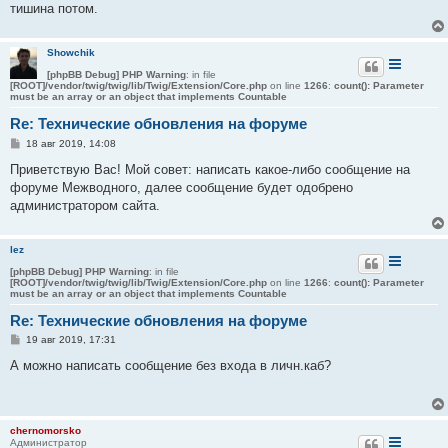
тишина потом.
и
е
Showchik
[phpBB Debug] PHP Warning
: in file
[ROOT]/vendor/twig/twig/lib/Twig/Extension/Core.php
on line
1266
:
count(): Parameter
must be an array or an object that implements Countable
Re: Технические обновления на форуме
С
18 авг 2019, 14:08
о
о
Приветствую Вас! Мой совет: написать какое-либо сообщение на
б
форуме Межводного, далее сообщение будет одобрено
щ
е
администратором сайта.
н
и
е
lez
[phpBB Debug] PHP Warning
: in file
[ROOT]/vendor/twig/twig/lib/Twig/Extension/Core.php
on line
1266
:
count(): Parameter
must be an array or an object that implements Countable
Re: Технические обновления на форуме
С
19 авг 2019, 17:31
о
о
А можно написать сообщение без входа в личн.каб?
б
щ
е
н
и
chernomorsko
е
Администратор