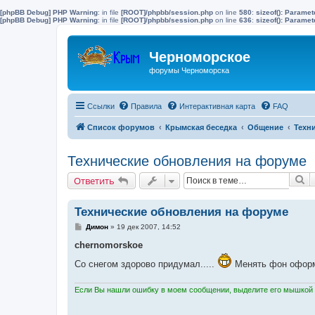
[phpBB Debug] PHP Warning
: in file
[ROOT]/phpbb/session.php
on line
580
:
sizeof(): Parame
[phpBB Debug] PHP Warning
: in file
[ROOT]/phpbb/session.php
on line
636
:
sizeof(): Parame
Черноморское
форумы Черноморска
Ссылки
Правила
Интерактивная карта
FAQ
Список форумов
Крымская беседка
Общение
Техн
Технические обновления на форуме
П
Ответить
Технические обновления на форуме
С
Димон
»
19 дек 2007, 14:52
о
о
chernomorskoe
б
щ
Со снегом здорово придумал.....
Менять фон оформл
е
н
и
Если Вы нашли ошибку в моем сообщении, выделите его мышкой и
е