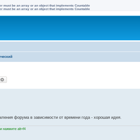
ter must be an array or an object that implements Countable
ter must be an array or an object that implements Countable
ический
оиск
Расширенный поиск
ения форума в зависимости от времени года - хорошая идея.
 нажмите alt+f4