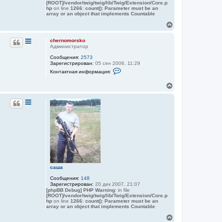
т
[ROOT]/vendor/twig/twig/lib/Twig/Extension/Core.p
hp
on line
1266
:
count(): Parameter must be an
е
array or an object that implements Countable
л
я
В
c
е
h
р
e
chernomorsko
r
н
Администратор
n
у
o
Сообщения:
2573
т
m
Зарегистрирован:
05 сен 2006, 11:29
ь
o
К
Контактная информация:
с
r
о
я
s
н
В
k
к
т
е
o
а
н
к
р
а
т
н
ч
н
у
а
а
т
л
я
ь
у
и
с
н
ф
я
о
к
р
н
м
а
а
саша
ч
ц
а
и
Сообщения:
148
я
л
Зарегистрирован:
20 дек 2007, 21:07
п
у
[phpBB Debug] PHP Warning
: in file
о
[ROOT]/vendor/twig/twig/lib/Twig/Extension/Core.p
л
hp
on line
1266
:
count(): Parameter must be an
ь
array or an object that implements Countable
з
В
о