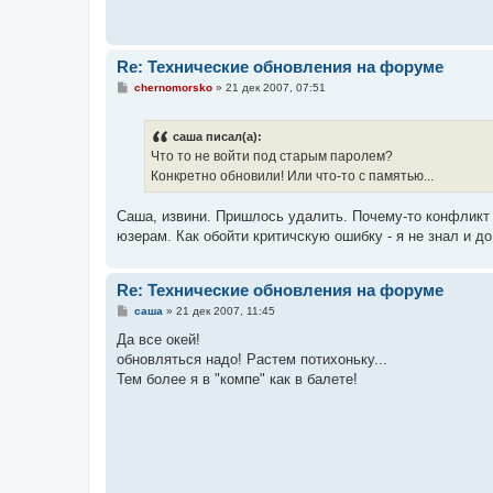
Re: Технические обновления на форуме
С
chernomorsko
»
21 дек 2007, 07:51
о
о
б
саша писал(а):
щ
е
Что то не войти под старым паролем?
н
Конкретно обновили! Или что-то с памятью...
и
е
Саша, извини. Пришлось удалить. Почему-то конфликт 
юзерам. Как обойти критичскую ошибку - я не знал и до
Re: Технические обновления на форуме
С
саша
»
21 дек 2007, 11:45
о
о
Да все окей!
б
обновляться надо! Растем потихоньку...
щ
е
Тем более я в "компе" как в балете!
н
и
е