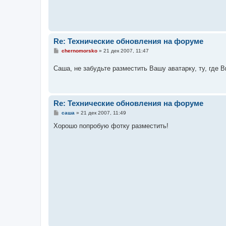
Re: Технические обновления на форуме
С
chernomorsko
»
21 дек 2007, 11:47
о
о
Саша, не забудьте разместить Вашу аватарку, ту, где 
б
щ
е
н
и
е
Re: Технические обновления на форуме
С
саша
»
21 дек 2007, 11:49
о
о
Хорошо попробую фотку разместить!
б
щ
е
н
и
е