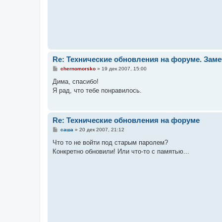
Re: Технические обновления на форуме. Зам
С
chernomorsko
»
19 дек 2007, 15:00
о
о
Дима, спасибо!
б
Я рад, что тебе понравилось.
щ
е
н
и
е
Re: Технические обновления на форуме
С
саша
»
20 дек 2007, 21:12
о
о
Что то не войти под старым паролем?
б
Конкретно обновили! Или что-то с памятью...
щ
е
н
и
е