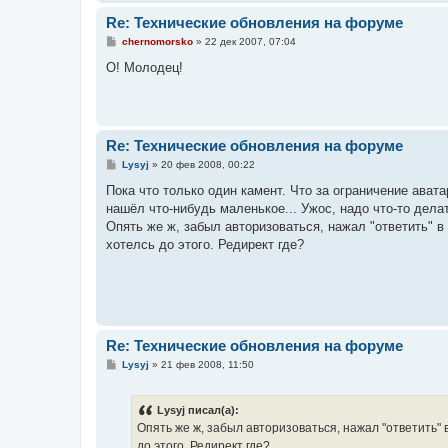
Re: Технические обновления на форуме
С
chernomorsko
»
22 дек 2007, 07:04
о
о
О! Молодец!
б
щ
е
н
и
е
Re: Технические обновления на форуме
С
Lysyj
»
20 фев 2008, 00:22
о
о
Пока что только один камент. Что за ограничение авата
б
нашёл что-нибудь маленькое... Ужос, надо что-то делат
щ
е
Опять же ж, забыл авторизоваться, нажал "ответить" в 
н
хотелсь до этого. Редирект где?
и
е
Re: Технические обновления на форуме
С
Lysyj
»
21 фев 2008, 11:50
о
о
б
Lysyj писал(а):
щ
е
Опять же ж, забыл авторизоваться, нажал "ответить" в
н
до этого. Редирект где?
и