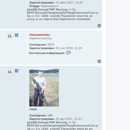
Зарегистрирован:
21 фев 2007, 10:40
Откуда:
Черноморск
[phpBB Debug] PHP Warning
: in file
[ROOT]/vendor/twig/twig/lib/Twig/Extension/Core.p
hp
on line
1266
:
count(): Parameter must be an
array or an object that implements Countable
В
е
р
chernomorsko
н
Администратор
у
Сообщения:
2573
т
Зарегистрирован:
05 сен 2006, 11:29
ь
К
Контактная информация:
с
о
я
н
В
к
т
е
а
н
к
р
а
т
н
ч
н
у
а
а
т
л
я
ь
у
и
с
н
ф
я
о
к
р
н
м
а
а
саша
ч
ц
а
и
Сообщения:
148
я
л
Зарегистрирован:
20 дек 2007, 21:07
п
у
[phpBB Debug] PHP Warning
: in file
о
[ROOT]/vendor/twig/twig/lib/Twig/Extension/Core.p
л
hp
on line
1266
:
count(): Parameter must be an