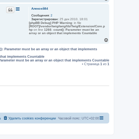
е
р
Алексей84
н
Сообщения:
2
у
Зарегистрирован:
25 дек 2010, 18:01
т
[phpBB Debug] PHP Warning
: in file
ь
[ROOT]/vendor/twig/twig/lib/Twig/Extension/Core.p
с
hp
on line
1266
:
count(): Parameter must be an
я
array or an object that implements Countable
к
В
н
е
а
р
(): Parameter must be an array or an object that implements
ч
н
а
t that implements Countable
у
л
Parameter must be an array or an object that implements Countable
т
у
• Страница
1
из
1
ь
с
я
к
н
а
ч
а
л
у
а
Удалить cookies конференции
Часовой пояс:
UTC+02:00