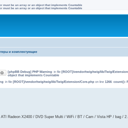
ter must be an array or an object that implements Countable
ter must be an array or an object that implements Countable
теры и комплектующие
[phpBB Debug] PHP Warning
: in file
[ROOT]/vendor/twig/twig/lib/Twig/Extensio
оиск
Расширенный поиск
object that implements Countable
ng
: in file
[ROOT]/vendor/twig/twig/lib/Twig/Extension/Core.php
on line
1266
:
count(): 
ATI Radeon X2400 / DVD Super Multi / WiFi / BT / Cam / Vista HP / bag / 2.