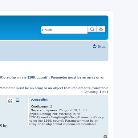
Поиск
Расширенный по
Вход
n/Core.php
on line
1266
:
count(): Parameter must be an array or an
Parameter must be an array or an object that implements Countable
• Страница
1
из
1
Алексей84
Сообщения:
2
Зарегистрирован:
25 дек 2010, 18:01
[phpBB Debug] PHP Warning
: in file
[ROOT]/vendor/twig/twig/lib/Twig/Extension/Core.p
hp
on line
1266
:
count(): Parameter must be an
array or an object that implements Countable
8 kg
В