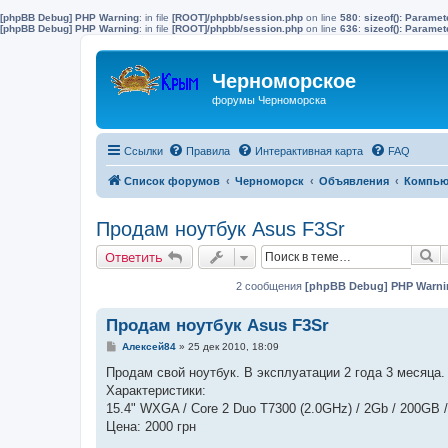
[phpBB Debug] PHP Warning
: in file
[ROOT]/phpbb/session.php
on line
580
:
sizeof(): Parame
[phpBB Debug] PHP Warning
: in file
[ROOT]/phpbb/session.php
on line
636
:
sizeof(): Parame
Черноморское
форумы Черноморска
Ссылки
Правила
Интерактивная карта
FAQ
Список форумов
Черноморск
Объявления
Компью
Продам ноутбук Asus F3Sr
П
Ответить
2 сообщения
[phpBB Debug] PHP Warni
Продам ноутбук Asus F3Sr
С
Алексей84
»
25 дек 2010, 18:09
о
о
Продам свой ноутбук. В эксплуатации 2 года 3 месяца.
б
Характеристики:
щ
е
15.4" WXGA / Core 2 Duo T7300 (2.0GHz) / 2Gb / 200GB / 
н
Цена: 2000 грн
и
е