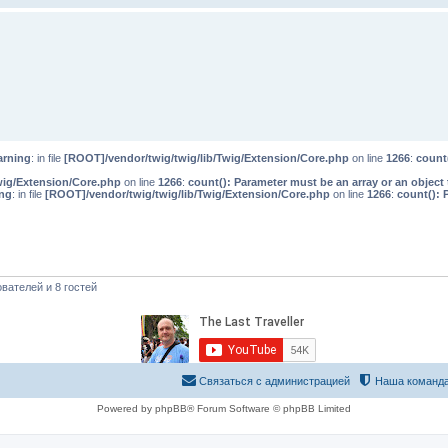
rning
: in file
[ROOT]/vendor/twig/twig/lib/Twig/Extension/Core.php
on line
1266
:
count
wig/Extension/Core.php
on line
1266
:
count(): Parameter must be an array or an objec
ng
: in file
[ROOT]/vendor/twig/twig/lib/Twig/Extension/Core.php
on line
1266
:
count(): 
вателей и 8 гостей
Связаться с администрацией
Наша команд
Powered by phpBB® Forum Software © phpBB Limited