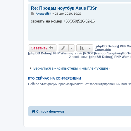
Re: Продам ноутбук Asus F3Sr
С
Алексей84
»
28 дек 2010, 19:27
о
о
звонить на номер +38(050)516-32-16
б
щ
е
н
и
е
[phpBB Debug] PHP Wa
Ответить
Countable
[phpBB Debug] PHP Warning
: in file
[ROOT]/vendor/twig/twig/lib/T
2 сообщения
[phpBB Debug] PHP Warni
Вернуться в «Компьютеры и комплектующие»
КТО СЕЙЧАС НА КОНФЕРЕНЦИИ
Сейчас этот форум просматривают: нет зарегистрированных пользо
Список форумов