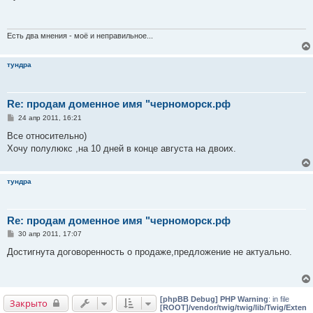
б
щ
е
н
и
Есть два мнения - моё и неправильное...
е
тундра
Re: продам доменное имя "черноморск.рф
С
24 апр 2011, 16:21
о
о
Все относительно)
б
Хочу полулюкс ,на 10 дней в конце августа на двоих.
щ
е
н
и
тундра
е
Re: продам доменное имя "черноморск.рф
С
30 апр 2011, 17:07
о
о
Достигнута договоренность о продаже,предложение не актуально.
б
щ
е
н
и
[phpBB Debug] PHP Warning
: in file
е
Закрыто
[ROOT]/vendor/twig/twig/lib/Twig/Exten