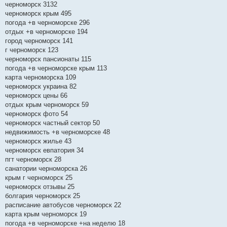
черноморск 3132
щ
е
черноморск крым 495
н
погода +в черноморске 296
и
е
отдых +в черноморске 194
город черноморск 141
г черноморск 123
черноморск пансионаты 115
погода +в черноморске крым 113
карта черноморска 109
черноморск украина 82
черноморск цены 66
отдых крым черноморск 59
черноморск фото 54
черноморск частный сектор 50
недвижимость +в черноморске 48
черноморск жилье 43
черноморск евпатория 34
пгт черноморск 28
санатории черноморска 26
крым г черноморск 25
черноморск отзывы 25
болгария черноморск 25
расписание автобусов черноморск 22
карта крым черноморск 19
погода +в черноморске +на неделю 18