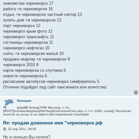
знакомства черноморск 17
работа +в черноморске 16
отдых +в черноморске частный сектор 13
купить дом +в черноморске 13
порт черноморск 12
черноморск крым фото 12
черноморск транснефть 11
гостиницы черноморска 11
черноморск нефтегаз 10
снять +в черноморске жильё 10
продажа квартир +в черноморске 9
черноморск 2010 8
карта черноморска со спутника 6
новости черноморска 6
расписание автобусов черноморск симферополь 5
Отлично подойдет под сайт пансионата или агентства.
Romaрио
[phpBB Debug] PHP Warning
: in file
[ROOT]/vendor/twig/twig/lib/Twig/Extension/Core.php
on line
1266
:
count(): Parameter
must be an array or an object that implements Countable
Re: продам доменное имя "черноморск.рф
С
22 апр 2011, 09:54
о
о
Ну и сколько Вы хотите?