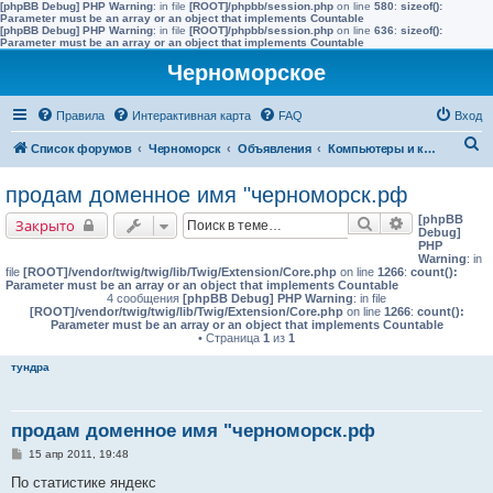
[phpBB Debug] PHP Warning
: in file
[ROOT]/phpbb/session.php
on line
580
:
sizeof():
Parameter must be an array or an object that implements Countable
[phpBB Debug] PHP Warning
: in file
[ROOT]/phpbb/session.php
on line
636
:
sizeof():
Parameter must be an array or an object that implements Countable
Черноморское
Правила
Интерактивная карта
FAQ
Вход
П
Список форумов
Черноморск
Объявления
Компьютеры и комплектующие
о
продам доменное имя "черноморск.рф
и
[phpBB
Поиск
Расширенны
Закрыто
с
Debug]
PHP
к
Warning
: in
file
[ROOT]/vendor/twig/twig/lib/Twig/Extension/Core.php
on line
1266
:
count():
Parameter must be an array or an object that implements Countable
4 сообщения
[phpBB Debug] PHP Warning
: in file
[ROOT]/vendor/twig/twig/lib/Twig/Extension/Core.php
on line
1266
:
count():
Parameter must be an array or an object that implements Countable
• Страница
1
из
1
тундра
продам доменное имя "черноморск.рф
С
15 апр 2011, 19:48
о
о
По статистике яндекс
б