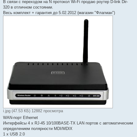
о
В связи с переходом на N протокол Wi-Fi продаю роутер D-link Dir-
б
320 в отличном состоянии.
щ
е
Весь комплект + гарантия до 5.02.2012 (магазин "Флагман")
н
и
е
i.jpg (47.53 КБ) 12882 просмотра
WAN-порт Ethernet
Интерфейсы 4 x RJ-45 10/100BASE-TX LAN портов с автоматическим
определением полярности MDI/MDIX
1 x USB 2.0