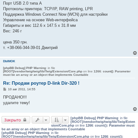
Порт USB 2.0 типа A
Протоколы принтера: TCP/IP, RAW printing, LPR
Поддержка Windows Connect Now (WCN) для настройки
Управление на основе Web-интерфейса
Габариты и вес 112.6 x 147.5 x 31.8 мм
Вес: 246 г
цена 350 грн.
т. +38-066-344-39-01 Дмитрий
DbIMOK
[phpBB Debug] PHP Warning
: in file
[ROOT]/vendor/twig/twig/lib/Twig/Extension/Core.php
on line
1266
:
count(): Parameter
must be an array or an object that implements Countable
Re: Продам роутер D-link Dir-320 !
С
10 авг 2011, 14:55
о
о
ПРОДАНО!!!
б
удалите тему!
щ
е
н
и
[phpBB Debug] PHP Warning
: in file
е
Закрыто
[ROOT]/vendor/twig/twig/lib/Twig/Exten
sion/Core.php
on line
1266
:
count(): Parameter must
be an array or an object that implements Countable
[phpBB Debug] PHP Warning
: in file
[ROOT]/vendor/twig/twig/lib/Twig/Extension/Core.php
on line
1266
:
count():