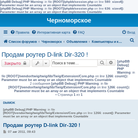
[phpBB Debug] PHP Warning
: in file
[ROOT]/phpbb/session.php
on line
580
:
sizeof():
Parameter must be an array or an object that implements Countable
[phpBB Debug] PHP Warning
: in file
[ROOT]/phpbb/session.php
on line
636
:
sizeof():
Parameter must be an array or an object that implements Countable
Черноморское
Правила
Интерактивная карта
FAQ
Вход
П
Список форумов
Черноморск
Объявления
Компьютеры и комплектующие
о
Продам роутер D-link Dir-320 !
и
[phpBB
Поиск
Расширенны
Закрыто
с
Debug]
PHP
к
Warning
: in
file
[ROOT]/vendor/twig/twig/lib/Twig/Extension/Core.php
on line
1266
:
count():
Parameter must be an array or an object that implements Countable
2 сообщения
[phpBB Debug] PHP Warning
: in file
[ROOT]/vendor/twig/twig/lib/Twig/Extension/Core.php
on line
1266
:
count():
Parameter must be an array or an object that implements Countable
• Страница
1
из
1
DbIMOK
[phpBB Debug] PHP Warning
: in file
[ROOT]/vendor/twig/twig/lib/Twig/Extension/Core.php
on line
1266
:
count(): Parameter
must be an array or an object that implements Countable
Продам роутер D-link Dir-320 !
С
07 авг 2011, 09:43
о