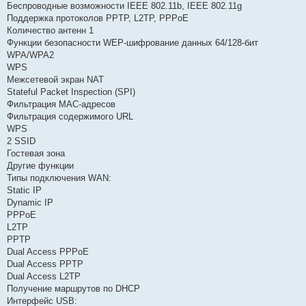
Беспроводные возможности IEEE 802.11b, IEEE 802.11g
Поддержка протоколов PPTP, L2TP, PPPoE
Количество антенн 1
Функции безопасности WEP-шифрование данных 64/128-бит
WPA/WPA2
WPS
Межсетевой экран NAT
Stateful Packet Inspection (SPI)
Фильтрация MAC-адресов
Фильтрация содержимого URL
WPS
2 SSID
Гостевая зона
Другие функции
Типы подключения WAN:
Static IP
Dynamic IP
PPPoE
L2TP
PPTP
Dual Access PPPoE
Dual Access PPTP
Dual Access L2TP
Получение маршрутов по DHCP
Интерфейс USB: