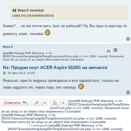
о
о
б
Вера К писал(а):
щ
е
сама его реанимировала
н
и
е
Кааак?.....он же почти весь был не рабочий? Ну Вы просто мастер по
ремонту комп. техники
Вера К
[phpBB Debug] PHP Warning
: in file
[ROOT]/vendor/twig/twig/lib/Twig/Extension/Core.php
on line
1266
:
count(): Parameter
must be an array or an object that implements Countable
Re: Продам ноут ACER Aspire 5520G на запчасти
С
20 фев 2013, 23:02
о
о
Реально, просто видюху прожарила и все заработало, только не
б
знаю надолго ли, через пару лет напишу.
щ
е
н
и
е
[phpBB Debug] PHP Warning
: in file
Ответить
[ROOT]/vendor/twig/twig/lib/Twig/Exten
sion/Core.php
on line
1266
:
count(): Parameter must
be an array or an object that implements Countable
[phpBB Debug] PHP Warning
: in file
[ROOT]/vendor/twig/twig/lib/Twig/Extension/Core.php
on line
1266
:
count():
Parameter must be an array or an object that implements Countable
7 сообщений
[phpBB Debug] PHP Warning
: in file
[ROOT]/vendor/twig/twig/lib/Twig/Extension/Core.php
on line
1266
:
count():