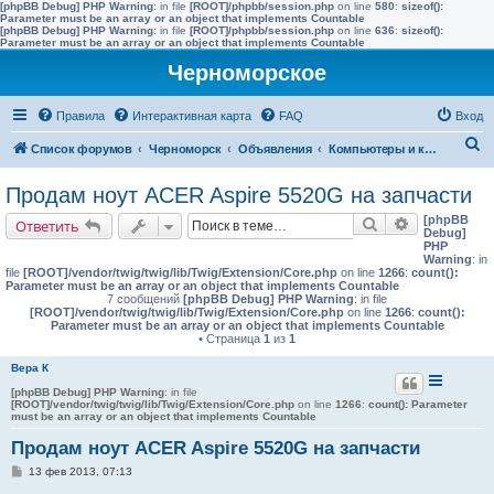
[phpBB Debug] PHP Warning
: in file
[ROOT]/phpbb/session.php
on line
580
:
sizeof():
Parameter must be an array or an object that implements Countable
[phpBB Debug] PHP Warning
: in file
[ROOT]/phpbb/session.php
on line
636
:
sizeof():
Parameter must be an array or an object that implements Countable
Черноморское
Правила
Интерактивная карта
FAQ
Вход
П
Список форумов
Черноморск
Объявления
Компьютеры и комплектующие
о
Продам ноут ACER Aspire 5520G на запчасти
и
[phpBB
Поиск
Расширенн
Ответить
с
Debug]
PHP
к
Warning
: in
file
[ROOT]/vendor/twig/twig/lib/Twig/Extension/Core.php
on line
1266
:
count():
Parameter must be an array or an object that implements Countable
7 сообщений
[phpBB Debug] PHP Warning
: in file
[ROOT]/vendor/twig/twig/lib/Twig/Extension/Core.php
on line
1266
:
count():
Parameter must be an array or an object that implements Countable
• Страница
1
из
1
Вера К
[phpBB Debug] PHP Warning
: in file
[ROOT]/vendor/twig/twig/lib/Twig/Extension/Core.php
on line
1266
:
count(): Parameter
must be an array or an object that implements Countable
Продам ноут ACER Aspire 5520G на запчасти
С
13 фев 2013, 07:13
о