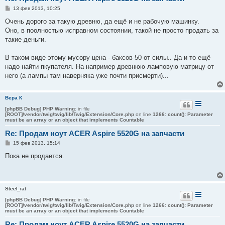
С
13 фев 2013, 10:25
о
о
Очень дорого за такую древню, да ещё и не рабочую машинку.
б
Оно, в поолностью исправном состоянии, такой не просто продать за
щ
е
такие деньги.
н
и
е
В таком виде этому мусору цена - баксов 50 от силы.. Да и то ещё
надо найти пкупателя. На например древнюю ламповую матрицу от
него (а лампы там наверняка уже почти присмерти)...
Вера К
[phpBB Debug] PHP Warning
: in file
[ROOT]/vendor/twig/twig/lib/Twig/Extension/Core.php
on line
1266
:
count(): Parameter
must be an array or an object that implements Countable
Re: Продам ноут ACER Aspire 5520G на запчасти
С
15 фев 2013, 15:14
о
о
Пока не продается.
б
щ
е
н
и
Steel_rat
е
[phpBB Debug] PHP Warning
: in file
[ROOT]/vendor/twig/twig/lib/Twig/Extension/Core.php
on line
1266
:
count(): Parameter
must be an array or an object that implements Countable
Re: Продам ноут ACER Aspire 5520G на запчасти