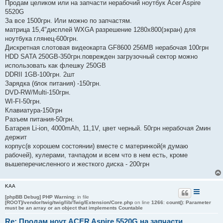
о
Продам целиком или на запчасти нерабочий ноутбук Acer Aspire
б
5520G
щ
е
За все 1500грн. Или можно по запчастям.
н
матрица 15,4"дисплей WXGA разрешение 1280x800(экран) для
и
е
ноутбука глянец-600грн.
Дискретная слотовая видеокарта GF8600 256МВ нерабочая 100грн
HDD SATA 250GB-350грн.поврежден загрузочный сектор можно
использовать как флешку 250GB
DDRII 1GB-100грн. 2шт
Зарядка (блок питания) -150грн.
DVD-RW/Multi-150грн.
WI-FI-50грн.
Клавиатура-150грн
Разъем питания-50грн.
Батарея Li-ion, 4000mAh, 11,1V, цвет черный. 50грн нерабочая 2мин
держит
корпус(в хорошем состоянии) вместе с материнкой(я думаю
рабочей), кулерами, тачпадом и всем что в нем есть, кроме
вышеперечисленного и жесткого диска - 200грн
KAA
[phpBB Debug] PHP Warning
: in file
[ROOT]/vendor/twig/twig/lib/Twig/Extension/Core.php
on line
1266
:
count(): Parameter
must be an array or an object that implements Countable
Re: Продам ноут ACER Aspire 5520G на запчасти