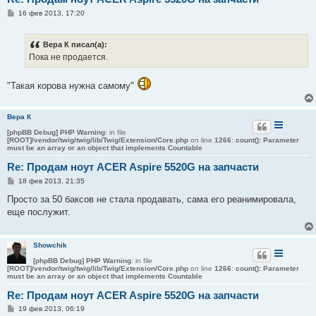
С
16 фев 2013, 17:20
о
о
б
Вера К писал(а):
щ
е
Пока не продается.
н
и
е
"Такая корова нужна самому"
Вера К
[phpBB Debug] PHP Warning
: in file
[ROOT]/vendor/twig/twig/lib/Twig/Extension/Core.php
on line
1266
:
count(): Parameter
must be an array or an object that implements Countable
Re: Продам ноут ACER Aspire 5520G на запчасти
С
18 фев 2013, 21:35
о
о
Просто за 50 баксов не стала продавать, сама его реанимировала,
б
еще послужит.
щ
е
н
и
Showchik
е
[phpBB Debug] PHP Warning
: in file
[ROOT]/vendor/twig/twig/lib/Twig/Extension/Core.php
on line
1266
:
count(): Parameter
must be an array or an object that implements Countable
Re: Продам ноут ACER Aspire 5520G на запчасти
С
19 фев 2013, 06:19