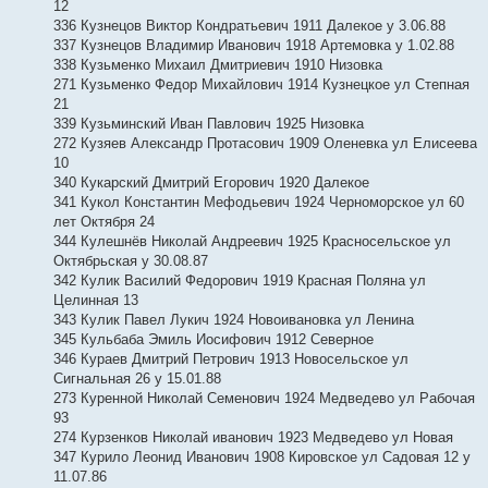
12
336 Кузнецов Виктор Кондратьевич 1911 Далекое у 3.06.88
337 Кузнецов Владимир Иванович 1918 Артемовка у 1.02.88
338 Кузьменко Михаил Дмитриевич 1910 Низовка
271 Кузьменко Федор Михайлович 1914 Кузнецкое ул Степная
21
339 Кузьминский Иван Павлович 1925 Низовка
272 Кузяев Александр Протасович 1909 Оленевка ул Елисеева
10
340 Кукарский Дмитрий Егорович 1920 Далекое
341 Кукол Константин Мефодьевич 1924 Черноморское ул 60
лет Октября 24
344 Кулешнёв Николай Андреевич 1925 Красносельское ул
Октябрьская у 30.08.87
342 Кулик Василий Федорович 1919 Красная Поляна ул
Целинная 13
343 Кулик Павел Лукич 1924 Новоивановка ул Ленина
345 Кульбаба Эмиль Иосифович 1912 Северное
346 Кураев Дмитрий Петрович 1913 Новосельское ул
Сигнальная 26 у 15.01.88
273 Куренной Николай Семенович 1924 Медведево ул Рабочая
93
274 Курзенков Николай иванович 1923 Медведево ул Новая
347 Курило Леонид Иванович 1908 Кировское ул Садовая 12 у
11.07.86