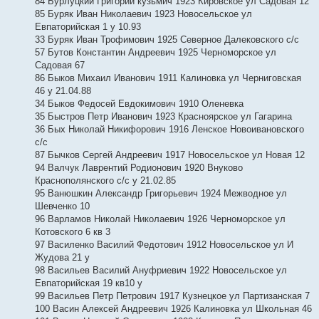
84 Бурлуцкий Григорий кузьмич 1923 Кировское ул Садовая 12
85 Буряк Иван Николаевич 1923 Новосельское ул
Евпаторийская 1 у 10.93
33 Буряк Иван Трофимович 1925 Северное Далековского с/с
57 Бутов Константин Андреевич 1925 Черноморское ул
Садовая 67
86 Быков Михаил Иванович 1911 Калиновка ул Черниговская
46 у 21.04.88
34 Быков Федосей Евдокимович 1910 Оленевка
35 Быстров Петр Иванович 1923 Красноярское ул Гагарина
36 Бых Николай Никифорович 1916 Ленское Новоивановского
с/с
87 Бычков Сергей Андреевич 1917 Новосельское ул Новая 12
94 Валчук Лаврентий Родионович 1920 Внуково
Краснополянского с/с у 21.02.85
95 Ванюшкин Александр Григорьевич 1924 Межводное ул
Шевченко 10
96 Варламов Николай Николаевич 1926 Черноморское ул
Котовского 6 кв 3
97 Василенко Василий Федотович 1912 Новосельское ул И
Жудова 21 у
98 Васильев Василий Ануфриевич 1922 Новосельское ул
Евпаторийская 19 кв10 у
99 Васильев Петр Петрович 1917 Кузнецкое ул Партизанская 7
100 Васин Алексей Андреевич 1926 Калиновка ул Школьная 46