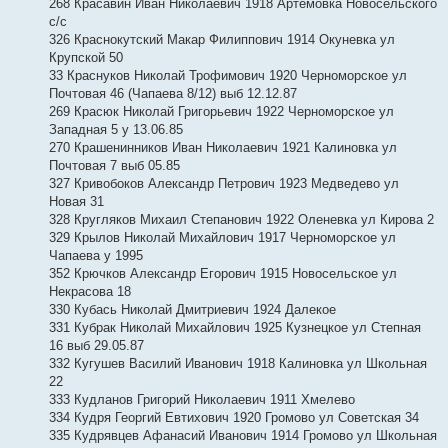
268 Красавин Иван Николаевич 1918 Артемовка Новосельского
с/с
326 Краснокутский Макар Филиппович 1914 Окуневка ул
Крупской 50
33 Краснуков Николай Трофимович 1920 Черноморское ул
Почтовая 46 (Чапаева 8/12) выб 12.12.87
269 Красюк Николай Григорьевич 1922 Черноморское ул
Западная 5 у 13.06.85
270 Крашенинников Иван Николаевич 1921 Калиновка ул
Почтовая 7 выб 05.85
327 Кривобоков Александр Петрович 1923 Медведево ул
Новая 31
328 Кругляков Михаил Степанович 1922 Оленевка ул Кирова 2
329 Крылов Николай Михайлович 1917 Черноморское ул
Чапаева у 1995
352 Крючков Александр Егорович 1915 Новосельское ул
Некрасова 18
330 Кубась Николай Дмитриевич 1924 Далекое
331 Кубрак Николай Михайлович 1925 Кузнецкое ул Степная
16 выб 29.05.87
332 Кугушев Василий Иванович 1918 Калиновка ул Школьная
22
333 Кудланов Григорий Николаевич 1911 Хмелево
334 Кудря Георгий Евтихович 1920 Громово ул Советская 34
335 Кудрявцев Афанасий Иванович 1914 Громово ул Школьная