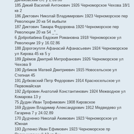
185 Дикий Василий Антонович 1926 Черноморское Чехова 18/1
кв 2
186 Диктович Николай Владимирович 1923 Черноморское пер
Революции 20 кв 54 выбыли
187 Диктович Тамара Федоровна 1920 Черноморское пер
Революции 20 кв 54 _"_
6 Добробабина Евдокия Романовна 1918 Черноморское ул
Революции 19 у 16.02.86
188 Дорогокупля Афанасий Афанасьевич 1924 Черноморское
ул Кирова 45 кв 5 у
189 Дрёмов Дмитрий Митрофанович 1926 Черноморское ул
Чехова 9
190 Дубиков Матвей Дмитриевич 1915 Новосельское ул
Степная 45
191 Дубковский Петр Федорович 1914 Красносельское ул
Первомайская
192 Дубровин Анатолий Константинович 1924 Межводное ул
Комарова 13 у
75 Дудин Иван Трофимович 1908 Кировское
169 Дудкин Владимир Александрович 1912 Медведево ул
Гагарина 7 у 24.02.89
170 Дудченко Николай Акимович 1923 Черноморское ул
Южная
193 Дуленко Иван Ефимович 1923 Черноморское пр