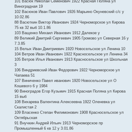
101 Васюк Николай Семенович 1922 Красная Поляна ул
Виноградная 19
102 Васюков Иван Павлович 1926 Марьино Окуневский с/с у
10.02.86
88 Васюткин Виктор Иванович 1924 Черноморское ул Кирова
75 кв 32 выб 10.1.86
103 Ващенко Михаил Иванович 1912 Далекое у
89 Великий Дмитрий Сергеевич 1905 Громово ул Северная 16 у
7.3.85
15 Велых Иван Дмитриевич 1920 Новосельское ул Ленина 10
104 Ветров Иван Иванович 1922 Красносельское ул Ленина 34
105 Ветров Илья Иванович 1913 Красносельское ул Школьная
3
106 Виндриевский Иван Федорович 1922 Черноморское ул
Чапаева 51
107 Виниченко Павел иванович 1920 Новосельское ул О
Кошевого 6 у 1984
90 Виноградов Егор Кузьмич 1915 Красная Поляна ул Кирова
15 выб
108 Вихарева Валентина Алексеевна 1922 Оленевка ул
Скалистая 2
109 Власенко Степан Филимонович 1908 Красносельское ул
Октябрьская
91 Внучкин Андрей Ильич 1913 Черноморское пр
Промышленный 6 кв 12 у 3.01.86