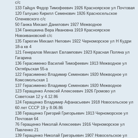
с/с
133 Гайцук Федор Тимофеевич 1926 Красноярское ул Почтовая
120 Галушко Кирилл Семенович 1926 Красносельское
Оленевского с/с
50 Ганжа Михаил Данилович 1927 Межводное
134 Ганюшкина Вера Ивановна 1919 Красноярское
Новоивановский с/с
135 Гарюгин Михаил Нилович 1922 Черноморское ул Н Кудри
18-а кв 4
121 Генералов Михаил Евлампович 1923 Красная Поляна ул
Гагарина
136 Герасименко Василий Тимофеевич 1913 Межводное ул
Октябрьская 55-а
122 Герасименко Владимир Семенович 1920 Межводное ул
Комсомольская 1
137 Герасименко Владимир Семенович 1920 Межводное
123 Геращенко Алексей Алексеевич 1926 Громово ул
Советская 12 у 4.12.86
124 Геращенко Владимир Афанасьевич 1918 Новосельское ул
60 лет СССР 19 у 8.06.86
138 Геращенко Григорий Григорьевич 1913 Черноморское ул
Почтовая 64
76 Геращенко Николай Алексеевич 1916 Черноморское ул
Павленко 21
139 Геращенко Николай Григорьевич 1907 Новосельское ул