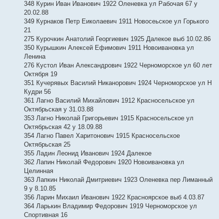
348 Курин Иван Иванович 1922 Оленевка ул Рабочая 67 у
20.02.88
349 Курнаков Петр Еиколаевич 1911 Новосеьское ул Горького
21
275 Курочкин Анатолий Георгиевич 1925 Далекое выб 10.02.86
350 Курышкин Алексей Ефимович 1911 Новоивановка ул
Ленина
276 Кустол Иван Александрович 1922 Черноморское ул 60 лет
Октября 19
351 Кучерявых Василий Никанорович 1924 Черноморское ул Н
Кудри 56
361 Лагно Василий Михайлович 1912 Красносельское ул
Октябрьская у 31.03.88
353 Лагно Николай Григорьевич 1915 Красносельское ул
Октябрьская 42 у 18.09.88
354 Лагно Павел Харитонович 1915 Красносельское
Октябрьская 25
355 Ладин Леонид Иванович 1924 Далекое
362 Лапин Николай Федорович 1920 Новоивановка ул
Целинная
363 Лапкин Николай Дмитриевич 1923 Оленевка пер Лиманный
9 у 8.10.85
356 Ларин Михаил Иванович 1922 Красноярское выб 4.03.87
364 Ларькин Владимир Федорович 1919 Черноморское ул
Спортивная 16