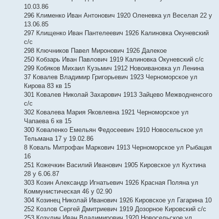
10.03.86
296 Клименко Иван Антонович 1920 Оленевка ул Веселая 22 у
13.06.85
297 Клищенко Иван Пантелеевич 1926 Калиновка Окуневский
с/с
298 Ключников Павел Миронович 1926 Далекое
250 Кобзарь Иван Павлович 1919 Калиновка Окуневский с/с
299 Кобяков Михаил Кузьмич 1912 Новоивановка ул Ленина
37 Ковалев Владимир Григорьевич 1923 Черноморское ул
Кирова 83 кв 15
301 Ковалев Николай Захарович 1913 Зайцево Межводненсого
с/с
302 Ковалева Мария Яковлевна 1921 Черноморское ул
Чапаева 6 кв 15
300 Коваленко Емельян Федосеевич 1910 Новосельское ул
Тельмана 17 у 19.02.86
8 Коваль Митрофан Маркович 1913 Черноморское ул Рыбацая
16
251 Кожечкин Василий Иванович 1905 Кировское ул Кухтина
28 у 6.06.87
303 Козин Александр Игнатьевич 1926 Красная Поляна ул
Коммунистическая 46 у 02.90
304 Козинец Николай Иванович 1926 Кировское ул Гагарина 10
252 Козлов Сергей Дмитриевич 1919 Дозорное Кировский с/с
253 Козулин Иван Владимирович 1920 Новосельское ул