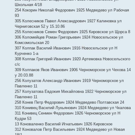
Школьная 4/18
254 Кокорин Николай Федорович 1925 Медведево ул Рабочая
93
305 Колесников Павел Александрович 1927 Калиновка ул
Черниговская 52 у 15.10.86
255 Колесников Семен Федорович 1925 Кировское ул Щорса 8
306 Коломейцев Роман Григорьевич 1924 Новосельское ул
Комсомольская 20
307 Колпак Василий Иванович 1916 Новосельское ул Н
Курченко 1-а
308 Колпак Григорий Иванович 1920 Артемовка Новосельского
с/с
309 Колпаков Яков Иванович 1906 Черноморское ул Чехова 14
у 20.03.88
256 Колузатов Александр Иванович 1919 Черноморское ул
Павленко 11
257 Колузатова Евдокия Михайловна 1922 Черноморское ул
Павленко 11
258 Конев Петр Федорович 1924 Медведево Полтавская 24
310 Конивец Василий Лукьянович 1924 Медведево ул Чкалова
311 Конивец Сенмен Федорович 1926 Черноморское ул Н
Кудри 53
13 Коноваленко Василий Игнатьевич 1926 Кировское
312 Коновалов Петр Васильевич 1924 Медведево ул Новая
18/1