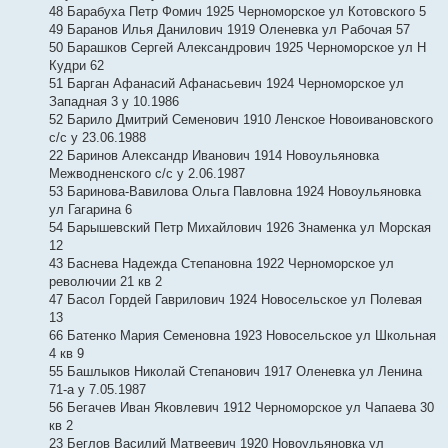
48 Барабуха Петр Фомич 1925 Черноморское ул Котовского 5
49 Баранов Илья Данилович 1919 Оленевка ул Рабочая 57
50 Барашков Сергей Александрович 1925 Черноморское ул Н
Кудри 62
51 Барган Афанасий Афанасьевич 1924 Черноморское ул
Западная 3 у 10.1986
52 Барило Дмитрий Семенович 1910 Ленское Новоивановского
с/с у 23.06.1988
22 Баринов Александр Иванович 1914 Новоульяновка
Межводненского с/с у 2.06.1987
53 Баринова-Вавилова Ольга Павловна 1924 Новоульяновка
ул Гагарина 6
54 Барышевский Петр Михайлович 1926 Знаменка ул Морская
12
43 Баснева Надежда Степановна 1922 Черноморское ул
револючии 21 кв 2
47 Басол Гордей Гаврилович 1924 Новосельское ул Полевая
13
66 Батенко Мария Семеновна 1923 Новосельское ул Школьная
4 кв 9
55 Башлыков Николай Степанович 1917 Оленевка ул Ленина
71-а у 7.05.1987
56 Бегачев Иван Яковлевич 1912 Черноморское ул Чапаева 30
кв 2
23 Беглов Василий Матвеевич 1920 Новоульяновка ул