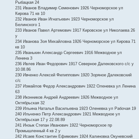
Рыбацкая 24
231 Иванов Владимир Семенович 1926 Черноморское ул
Кирова 71 кв 10
232 Иванов Иван Игнатьевич 1923 Черноморское ул
Белинского 1
233 Иванов Павел Артемович 1917 Кировское ул Николаева 26
у
234 Иванова Зоя Михайловна 1926 Черноморское ул Кирова 71
кв 10
235 Иванькин Александр Сергеевич 1916 Межводное ул
Ленина 3
236 Ивлев Иван Федорович 1917 Северное Далековского с/с у
10.08.86
230 Ивченко Алексей Филиппович 1920 Зоряное Далековский
с/с
237 Измайлов Федор Александрович 1922 Оленевка ул Ленина
63
238 Иконников Андрей Андреевич 1926 Межводное ул
Октябрьская 32
239 Ильина Наталья Васильевна 1923 Оленевка ул Рабочая 19
240 Ильченко Петр Александрович 1921 Межводное ул
Октябрьская 17 у 22.08.89
241 Инзык Степан Иванович 1922 Черноморское пр
Промышленный 4 кв 2 у
242 Исаев Константин Ефимович 1924 Калиновка Окуневский