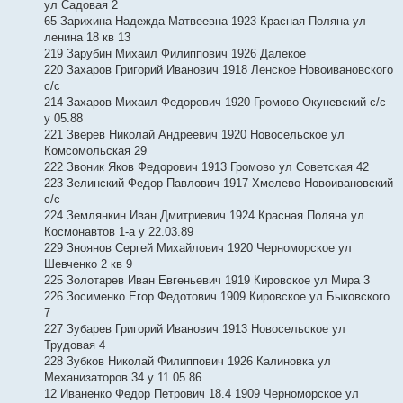
ул Садовая 2
65 Зарихина Надежда Матвеевна 1923 Красная Поляна ул
ленина 18 кв 13
219 Зарубин Михаил Филиппович 1926 Далекое
220 Захаров Григорий Иванович 1918 Ленское Новоивановского
с/с
214 Захаров Михаил Федорович 1920 Громово Окуневский с/с
у 05.88
221 Зверев Николай Андреевич 1920 Новосельское ул
Комсомольская 29
222 Звоник Яков Федорович 1913 Громово ул Советская 42
223 Зелинский Федор Павлович 1917 Хмелево Новоивановский
с/с
224 Землянкин Иван Дмитриевич 1924 Красная Поляна ул
Космонавтов 1-а у 22.03.89
229 Зноянов Сергей Михайлович 1920 Черноморское ул
Шевченко 2 кв 9
225 Золотарев Иван Евгеньевич 1919 Кировское ул Мира 3
226 Зосименко Егор Федотович 1909 Кировское ул Быковского
7
227 Зубарев Григорий Иванович 1913 Новосельское ул
Трудовая 4
228 Зубков Николай Филиппович 1926 Калиновка ул
Механизаторов 34 у 11.05.86
12 Иваненко Федор Петрович 18.4 1909 Черноморское ул