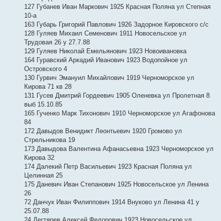
127 Губанев Иван Маркович 1925 Красная Поляна ул Степная
10-а
163 Губарь Григорий Павлович 1926 Задорное Кировского с/с
128 Гуляев Михаил Семенович 1911 Новосельское ул
Трудовая 26 у 27.7.88
129 Гуляев Николай Емельянович 1923 Новоивановка
164 Гуравский Аркадий Иванович 1923 Водопойное ул
Островского 4
130 Гурвич Эмануил Михайлович 1919 Черноморское ул
Кирова 71 кв 28
131 Гусев Дмитрий Гордеевич 1905 Оленевка ул Пролетная 8
выб 15.10.85
165 Гученко Марк Тихонович 1910 Черноморское ул Агафонова
84
172 Давыдов Венидикт Леонтьевич 1920 Громово ул
Стрельникова 19
173 Давыдова Валентина Афанасьевна 1923 Черноморское ул
Кирова 32
174 Далекий Петр Васильевич 1923 Красная Поляна ул
Целинная 25
175 Даневич Иван Степанович 1925 Новосельское ул Ленина
26
72 Данчук Иван Филиппович 1914 Внуково ул Ленина 41 у
25.07.88
24 Дегтярев Алексей Федорович 1923 Новосельское ул