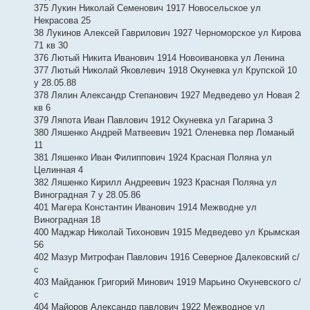
375 Лукин Николай Семенович 1917 Новосельское ул
Некрасова 25
38 Лукинов Алексей Гаврилович 1927 Черноморское ул Кирова
71 кв 30
376 Лютый Никита Иванович 1914 Новоивановка ул Ленина
377 Лютый Николай Яковлевич 1918 Окуневка ул Крупской 10
у 28.05.88
378 Лялин Александр Степанович 1927 Медведево ул Новая 2
кв 6
379 Ляпота Иван Павлович 1912 Окуневка ул Гагарина 3
380 Ляшенко Андрей Матвеевич 1921 Оленевка пер Ломаный
11
381 Ляшенко Иван Филиппович 1924 Красная Поляна ул
Целинная 4
382 Ляшенко Кирилл Андреевич 1923 Красная Поляна ул
Виноградная 7 у 28.05.86
401 Магера Константин Иванович 1914 Межводне ул
Виноградная 18
400 Маджар Николай Тихонович 1915 Медведево ул Крымская
56
402 Мазур Митрофан Павлович 1916 Северное Далековский с/
с
403 Майданюк Григорий Минович 1919 Марьино Окуневского с/
с
404 Майоров Александр павлович 1922 Межводное ул