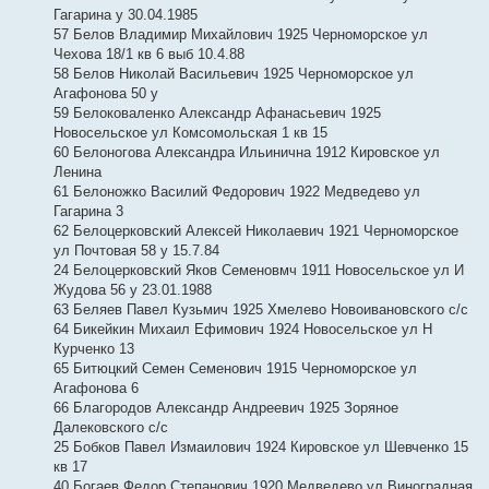
Гагарина у 30.04.1985
57 Белов Владимир Михайлович 1925 Черноморское ул
Чехова 18/1 кв 6 выб 10.4.88
58 Белов Николай Васильевич 1925 Черноморское ул
Агафонова 50 у
59 Белоковаленко Александр Афанасьевич 1925
Новосельское ул Комсомольская 1 кв 15
60 Белоногова Александра Ильинична 1912 Кировское ул
Ленина
61 Белоножко Василий Федорович 1922 Медведево ул
Гагарина 3
62 Белоцерковский Алексей Николаевич 1921 Черноморское
ул Почтовая 58 у 15.7.84
24 Белоцерковский Яков Семеновмч 1911 Новосельское ул И
Жудова 56 у 23.01.1988
63 Беляев Павел Кузьмич 1925 Хмелево Новоивановского с/с
64 Бикейкин Михаил Ефимович 1924 Новосельское ул Н
Курченко 13
65 Битюцкий Семен Семенович 1915 Черноморское ул
Агафонова 6
66 Благородов Александр Андреевич 1925 Зоряное
Далековского с/с
25 Бобков Павел Измаилович 1924 Кировское ул Шевченко 15
кв 17
40 Богаев Федор Степанович 1920 Медведево ул Виноградная