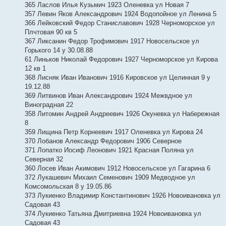
365 Ласлов Илья Кузьмич 1923 Оленевка ул Новая 7
357 Левин Яков Александрович 1924 Водопойное ул Ленина 5
366 Лейковский Федор Станиславович 1928 Черноморское ул
Плчтовая 90 кв 5
367 Ликсанин Федор Трофимович 1917 Новосельское ул
Горького 14 у 30.08.88
61 Линьков Николай Федорович 1927 Черноморское ул Кирова
12 кв 1
368 Лисняк Иван Иванович 1916 Кировское ул Целинная 9 у
19.12.88
369 Литвинов Иван Александрович 1924 Межвдное ул
Виноградная 22
358 Литомин Андрей Андреевич 1926 Окуневка ул Набережная
8
359 Лищина Петр Корнеевич 1917 Оленевка ул Кирова 24
370 Лобанов Александр Федорович 1906 Северное
371 Лопатко Иосиф Леонович 1921 Красная Поляна ул
Северная 32
360 Лосев Иван Акимович 1912 Новосельское ул Гагарина 6
372 Лукашевич Михаил Семенович 1909 Медводное ул
Комсомольская 8 у 19.05.86
373 Лукиенко Владимир Константинович 1926 Новоивановка ул
Садовая 43
374 Лукиенко Татьяна Дмитриевна 1924 Новоивановка ул
Садовая 43