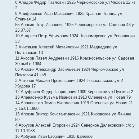
8 Аладов Федор Павлович 1926 Черноморское ул Чехова 12 кв
2
9 Алиференко Иван Макарович 1923 Красная Поляна ул
Степная 14
55 Анакин Петр Иванович 1925 Черноморское ул Садовая 48 у
25.07.87
10 Андреев Петр Ефимович 1924 Черноморское ул Революции
33
2 Анисимов Алексей Михайлович 1921 Медведево ул
Полтавская 13
11 Аносов Павел Андреевич 1916 Красносельское ул Садовая
30 выб в 1984
63 Анохин Александр Васильевич 1924 Черноморское ул
Почтовая 41 кв8
3 Антонов Михаил Прокопьевич 1924 Новосельское ул И
Жудова 17
12 Ануфриев Федор Гаврилович 1909 Кировское ул Пухтина 2
13 Апанасенко Кузьма Иванович 1910 Оленевка ул Новая 79
14 Апанасенко Тимон Николаевич 1919 Оленевка ул Новая 21
у 15.01.1990
15 Апокин Виктор Константинович 1921 Кировское ул Ленина
59
4 Арбузов Алексей Егорович 1924 Северное Далековский с/с у
11.10.1988
16 Арбузов Иван Егорович 1918 Далекое