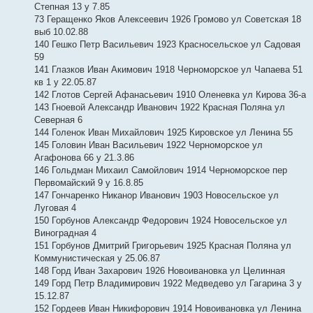
Степная 13 у 7.85
73 Геращенко Яков Алексеевич 1926 Громово ул Советская 18
выб 10.02.88
140 Гешко Петр Васильевич 1923 Красносельское ул Садовая
59
141 Глазков Иван Акимович 1918 Черноморское ул Чапаева 51
кв 1 у 22.05.87
142 Глотов Сергей Афанасьевич 1910 Оленевка ул Кирова 36-а
143 Гноевой Александр Иванович 1922 Красная Поляна ул
Северная 6
144 Голенок Иван Михайлович 1925 Кировское ул Ленина 55
145 Головин Иван Васильевич 1922 Черноморское ул
Агафонова 66 у 21.3.86
146 Гольдман Михаил Самойлович 1914 Черноморское пер
Первомайский 9 у 16.8.85
147 Гончаренко Никанор Иванович 1903 Новосельское ул
Луговая 4
150 Горбунов Александр Федорович 1924 Новосельское ул
Виноградная 4
151 Горбунов Дмитрий Григорьевич 1925 Красная Поляна ул
Коммунистическая у 25.06.87
148 Горд Иван Захарович 1926 Новоивановка ул Целинная
149 Горд Петр Владимирович 1922 Медведево ул Гагарина 3 у
15.12.87
152 Гордеев Иван Никифорович 1914 Новоивановка ул Ленина