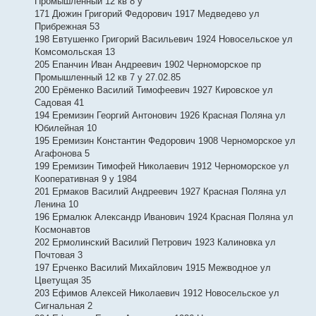
Промышленный 12 кв 8 у
171 Дюжин Григорий Федорович 1917 Медведево ул
Прибрежная 53
198 Евтушенко Григорий Васильевич 1924 Новосельское ул
Комсомольская 13
205 Епанчин Иван Андреевич 1902 Черноморское пр
Промышленный 12 кв 7 у 27.02.85
200 Ерёменко Василий Тимофеевич 1927 Кировское ул
Садовая 41
194 Еремизин Георгий Антонович 1926 Красная Поляна ул
Юбилейная 10
195 Еремизин Константин Федорович 1908 Черноморское ул
Агафонова 5
199 Еремизин Тимофей Николаевич 1912 Черноморское ул
Кооперативная 9 у 1984
201 Ермаков Василий Андреевич 1927 Красная Поляна ул
Ленина 10
196 Ермалюк Александр Иванович 1924 Красная Поляна ул
Космонавтов
202 Ермолинский Василий Петрович 1923 Калиновка ул
Почтовая 3
197 Ерченко Василий Михайлович 1915 Межводное ул
Цветущая 35
203 Ефимов Алексей Николаевич 1912 Новосельское ул
Сигнальная 2