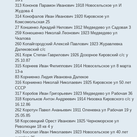
313 Кононов Парамон Иванович 1918 Новосельское ул И
Жудова 4
314 Конофалов Иван Иванович 1920 Кировское ул
Комсомольская 25
27 Коншенко Аркадий Нилович 1912 Медведево ул Садовая 3
259 Конюшенко Николай Леонович 1923 Медведево ул
Чкалова
260 Копайгородский Алексей Павлович 1923 Журавлевка
Далековский с/с
261 Корж Степан Гаврилович 1926 Дозорное Кировский с/с у
25.10.87
315 Корнеев Иван Филиппович 1914 Новосельское ул 8 марта
13-а
83 Корниенко Лидия Ивановна Далекое
316 Корниенко Николай Николаевич 1925 Кировское ул 50 лет
СССР
317 Коробов Иван Григорьевич 1923 Медведево ул Рабочая 36
318 Корольков Антон Андреевич 1914 Низовка Кировского с/с у
16.12.86
262 Коротун Павел Ананьевич 1911 Оленевка ул Рабочая 19 у
25.05.85
58 Корсовецкий Орест Иванович 1925 Черноморское ул
Революции 18 кв 4 у
263 Косолап Иван Николаевич 1923 Новосельское ул 40 лет