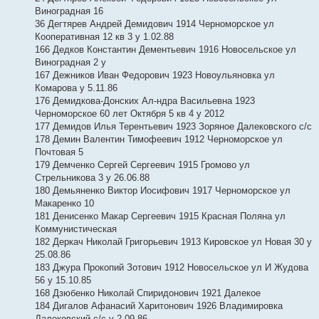
Виноградная 16
36 Дегтярев Андрей Демидович 1914 Черноморское ул
Кооперативная 12 кв 3 у 1.02.88
166 Дедков Константин Дементьевич 1916 Новосельское ул
Виноградная 2 у
167 Дежников Иван Федорович 1923 Новоульяновка ул
Комарова у 5.11.86
176 Демидкова-Донских Ал-ндра Васильевна 1923
Черноморское 60 лет Октября 5 кв 4 у 2012
177 Демидов Илья Терентьевич 1923 Зоряное Далековского с/с
178 Демин Валентин Тимофеевич 1912 Черноморское ул
Почтовая 5
179 Демченко Сергей Сергеевич 1915 Громово ул
Стрельникова 3 у 26.06.88
180 Демьяненко Виктор Иосифович 1917 Черноморское ул
Макаренко 10
181 Денисенко Макар Сергеевич 1915 Красная Поляна ул
Коммунистическая
182 Деркач Николай Григорьевич 1913 Кировское ул Новая 30 у
25.08.86
183 Джура Прокопий Зотович 1912 Новосельское ул И Жудова
56 у 15.10.85
168 Дзюбенко Николай Спиридонович 1921 Далекое
184 Дигалов Афанасий Харитонович 1926 Владимировка
Далековский с/с у 2.09.86