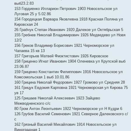
выб23.2.83
153 Гордиенко Илларион Петрович 1903 Новосельское ул
Луговая 25 у 5.02.86
154 Городецкая Варвара Яковлевна 1918 Красная Поляна ул
Кировская 24
26 Грабчук Степан Иванович 1920 Далекое ул Октябрьская 5
155 Гребнев Николай Владимирович 1926 Медведево ул Новя
12/2
156 Греков Владимир Борисович 1921 Черноморское ул
Чапаева 15 кв 13
157 Григорьев Матвей Фиоктистович 1926 Кировское
158 Гриценко Игнат Иванович 1904 Оленевка ул Крупской выб
23.06.87
159 Гриценко Константин Филиппович 1916 Новосельское ул
Комсомольская 1 выб 10.01.86
160 Грицина Николай Федорович 1927 Громово ул Средняя 28
161 Грицук Евдокия Карповна 1921 Черноморская ул Кирова 75
ув 17
125 Гришаев Николай Алексеевич 1923 Зайцево
Межводненского с/с
80 Гром Антон Леонтьевич 1922 Черноморское ул Н Кудри 6
126 Грубов Василий Семенович 1921 Северное Далековского с/
с
162 Грязный Василий Михайлович 1914 Новосельское ул
Виноградная 1