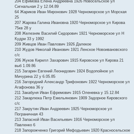
204 Ефимова Елена Андреевна 1926 Новосельское ул
Сигнальная 2 у 12.04.89
64 Жариков Иван Миронович 1928 Черноморское ул Морская
25
207 Жарова Галина Ивановна 1920 Черноморское ул Кирова
75кв 28 у
208 Железняк Василий Сидорович 1921 Черноморское ул Н
Кудри 33 у 1992
209 Живцов Иван Павлович 1926 Далекое
210 Жудов Николай Иванович 1921 Ленское Новоивановского
с/с
206 Жуков Кирилл Захарович 1915 Кировское ул Кирова 21
выб 1.09.86
215 Загарин Евгений Леонидович 1924 Водопойное ул
Мичурина 22 у 6.05.85
216 Загородний Александр Трифонович 1922 Черноморское ул
Агафонова 36 у
211 Закабуня Иван Ефремович 1915 Оленевка у 15.12.84
212 Закарлюка Петр Емельянович 1909 Задорное Кировского
с/с
217 Закрутин Иван Андреевич 1925 Черноморское ул
Пограничная 43
213 Запасной Иван Васильевич 1916 Черноморское ул
Павленко 6
218 Запорожченко Григорий Мефодьевич 1920 Красносельское