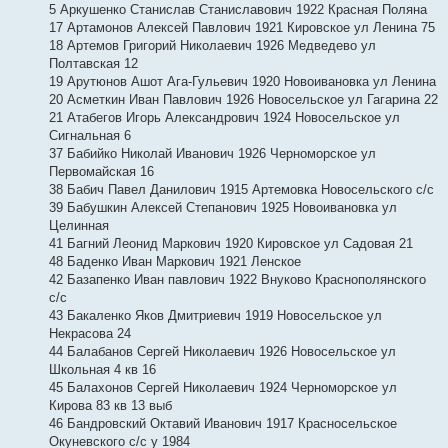
5 Аркушенко Станислав Станиславович 1922 Красная Поляна
17 Артамонов Алексей Павлович 1921 Кировское ул Ленина 75
18 Артемов Григорий Николаевич 1926 Медведево ул
Полтавская 12
19 Арутюнов Ашот Ага-Гульевич 1920 Новоивановка ул Ленина
20 Асметкин Иван Павлович 1926 Новосельское ул Гагарина 22
21 Атабегов Игорь Александрович 1924 Новосельское ул
Сигнальная 6
37 Бабийко Николай Иванович 1926 Черноморское ул
Первомайская 16
38 Бабич Павел Данилович 1915 Артемовка Новосельского с/с
39 Бабушкин Алексей Степанович 1925 Новоивановка ул
Целинная
41 Багний Леонид Маркович 1920 Кировское ул Садовая 21
48 Баденко Иван Маркович 1921 Ленское
42 Базапенко Иван павлович 1922 Внуково Краснополянского
с/с
43 Бакаленко Яков Дмитриевич 1919 Новосельское ул
Некрасова 24
44 Балабанов Сергей Николаевич 1926 Новосельское ул
Школьная 4 кв 16
45 Балахонов Сергей Николаевич 1924 Черноморское ул
Кирова 83 кв 13 выб
46 Бандровский Октавий Иванович 1917 Красносельское
Окуневского с/с у 1984