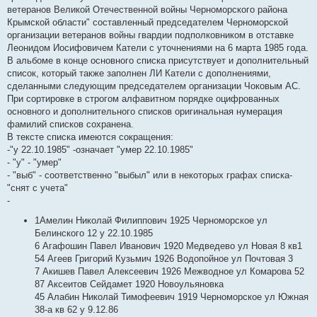
е
ветеранов Великой Отечественной войны Черноморского района
н
Крымской области" составленный председателем Черноморской
и
е
организации ветеранов войны гвардии подполковником в отставке
Леонидом Иосифовичем Катели с уточнениями на 6 марта 1985 года.
В альбоме в конце основного списка присутствует и дополнительный
список, который также заполнен ЛИ Катели с дополнениями,
сделанными следующим председателем организации Чоковым АС.
При сортировке в строгом алфавитном порядке оцифрованных
основного и дополнительного списков оригинальная нумерация
фамилий списков сохранена.
В тексте списка имеются сокращения:
-"у 22.10.1985" -означает "умер 22.10.1985"
- "у" - "умер"
- "выб" - соответственно "выбыл" или в некоторых графах списка-
"снят с учета"
-
1Амелин Николай Филиппович 1925 Черноморское ул
Белинского 12 у 22.10.1985
6 Агафошин Павел Иванович 1920 Медведево ул Новая 8 кв1
54 Агеев Григорий Кузьмич 1926 Водопойное ул Почтовая 3
7 Акишев Павел Алексеевич 1926 Межводное ул Комарова 52
87 Аксеитов Сейдамет 1920 Новоульяновка
45 Алабин Николай Тимофеевич 1919 Черноморское ул Южная
38-а кв 62 у 9.12.86