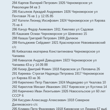
284 Карпов Валерий Петрович 1926 Черноморское ул
Революции 84 кв 3
285 Касьянов Аркадий Андреевич 1926 Черноморское ул
Почтовая 76 кв 1 у 12.05.85
247 Катели Леонид Иосифович 1924 Черноморское ул Кирова
75 кв 4
286 Качур Федор Акимович 1911 Хмелево ул Садовая
85 Кашкаев Осман Черноморское ул Шевченко 15
288 Кваша Григорий Петрович 1908 Далекое
289 Кельджиев Сейдамет 1921 Красноярское Новоивановский
с/с
86 Кибкалова екатерина Константиновна Черноморское ул
Чапаева
248 Кивкалов Андрей Давыдович 1923 Черноморское ул
Чапаева 43-а у 14.09.88
290 Кизер Дмитрий Фомич 1918 Кировское ул Поповича 26
291 Киреева- Строгая Надежда Петровна 1917 Черноморское
ул Кирова 83 кв 36
249 Кириленко Петр Павлович 1924 Медведево ул Чкалова 10
292 Кириллов Михаил Иванович 1917 Кировское ул Кухтина 14
293 Кириченко Иван Леонтьевич 1926 Новосельское ул 60 лет
СССР 6
294 Кисурин Александр Алексеевич 1918 Северное
Далековского с/с
295 Климен Петр Федорович 1918 Кировское ул Ленина 67 выб