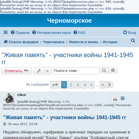
[phpBB Debug] PHP Warning
: in file
[ROOT]/phpbb/session.php
on line
580
:
sizeof():
Parameter must be an array or an object that implements Countable
[phpBB Debug] PHP Warning
: in file
[ROOT]/phpbb/session.php
on line
636
:
sizeof():
Parameter must be an array or an object that implements Countable
Черноморское
Правила
Интерактивная карта
FAQ
Вход
П
Список форумов
Черноморск
Новости и жизнь
История
о
"Живая память" - участники войны 1941-1945
и
гг
с
Поиск
Расширенн
Ответить
к
Страница
1
из
9
1
2
3
4
5
9
82 сообщения
…
След.
LNick
[phpBB Debug] PHP Warning
: in file
[ROOT]/vendor/twig/twig/lib/Twig/Extension/Core.php
on line
1266
:
count(): Parameter
must be an array or an object that implements Countable
"Живая память" - участники войны 1941-1945 гг
С
30 июн 2012, 23:29
о
о
Недавно обнаружен, оцифрован а оригинал передан на хранение в
б
краеведческий музей "Калос Лимен" альбом "Алфавитный список
щ