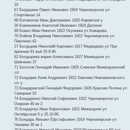
10
67 Богдашкин Павел Иванович 1924 Черноморское ул
Спортивная 14
68 Богомолов Иван Дмитриевич 1920 Кировское у
26 Боженников Анатолий Иванович 1924 Далекое
69 Божко Иван Никитич 1922 Окуневка ул Комарова
70 Бойков Владимир Николаевич 1922 Черноморское ул
Павленко 42
27 Болдырев Николайй Карпович 1917 Медведево ул При
брежная 91 выб 25.8.86
62 Болдырева мария Алексеевна 1927 Межводное ул
Шевченко 37
71 Болотов Геннадий Иванович 1925 Снежное Межводненский
с/с
72 Бондарев Аким Андреевич 1922 Хмелево Новоивановского
с/с у
73 Бондаревский Геннадий Федорович 1926 Красная Поляна ул
Северная 33
74 Бондаренко Николай Сафонович 1922 Черноморское ул
Озерная 40 кв 2
75 Бондарчук Иван Кириллович 1921 Межводное ул
Октябрьская 5 у 25.10.86
76 Бондарь Михаил Ефстафьевич 1914 Черноморское ул
Чапаева 30 кв 1
70 Борисенко Николай Иванович 1919 Медведево ул 50 лет