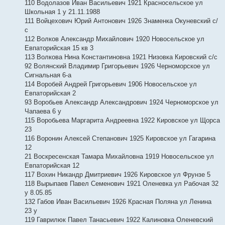
110 Водолазов Иван Васильевич 1921 Красносельское ул
Школьная 1 у 21.11.1988
111 Войцехович Юрий Антонович 1926 Знаменка Окуневский с/
с
112 Волков Александр Михайлович 1920 Новосельское ул
Евпаторийская 15 кв 3
113 Волкова Нина Константиновна 1921 Низовка Кировский с/с
92 Волянский Владимир Григорьевич 1926 Черноморское ул
Сигнальная 6-а
114 Воробей Андрей Григорьевич 1906 Новосельское ул
Евпаторийская 2
93 Воробьев Александр Александрович 1924 Черноморское ул
Чапаева 6 у
115 Воробьева Маргарита Андреевна 1922 Кировское ул Щорса
23
116 Воронин Алексей Степанович 1925 Кировское ул Гагарина
12
21 Воскресенская Тамара Михайловна 1919 Новосельское ул
Евпаторийская 12
117 Вохин Никандр Дмитриевич 1926 Кировское ул Фрунзе 5
118 Вырыпаев Павел Семенович 1921 Оленевка ул Рабочая 32
у 8.05.85
132 Габов Иван Васильевич 1926 Красная Поляна ул Ленина
23 у
119 Гаврилюк Павел Танасьевич 1922 Калиновка Оленевский