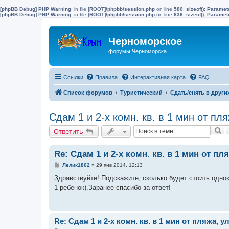
[phpBB Debug] PHP Warning
: in file
[ROOT]/phpbb/session.php
on line
580
:
sizeof(): Parame
[phpBB Debug] PHP Warning
: in file
[ROOT]/phpbb/session.php
on line
636
:
sizeof(): Parame
Черноморское
форумы Черноморска
Ссылки
Правила
Интерактивная карта
FAQ
Список форумов
Туристический
Сдать/снять в други
Сдам 1 и 2-х комн. кв. в 1 мин от пл
П
Ответить
Re: Сдам 1 и 2-х комн. кв. в 1 мин от пл
С
Лелик1802
»
29 янв 2014, 12:13
о
о
Здравствуйте! Подскажите, сколько будет стоить однок
б
1 ребенок).Заранее спасибо за ответ!
щ
е
н
и
е
Re: Сдам 1 и 2-х комн. кв. в 1 мин от пляжа, у