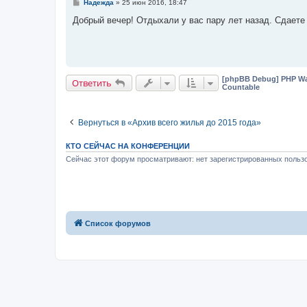
С
Надежда
»
25 июн 2016, 18:47
о
о
Добрый вечер! Отдыхали у вас пару лет назад. Сдаете 
б
щ
е
н
и
е
[phpBB Debug] PHP Wa
Ответить
Countable
Вернуться в «Архив всего жилья до 2015 года»
КТО СЕЙЧАС НА КОНФЕРЕНЦИИ
Сейчас этот форум просматривают: нет зарегистрированных пользо
Список форумов