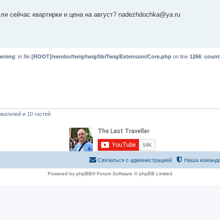
ли сейчас квартирки и цена на август? nadezhdochka@ya.ru
rning
: in file
[ROOT]/vendor/twig/twig/lib/Twig/Extension/Core.php
on line
1266
:
count
вателей и 10 гостей
Связаться с администрацией
Наша команд
Powered by phpBB® Forum Software © phpBB Limited