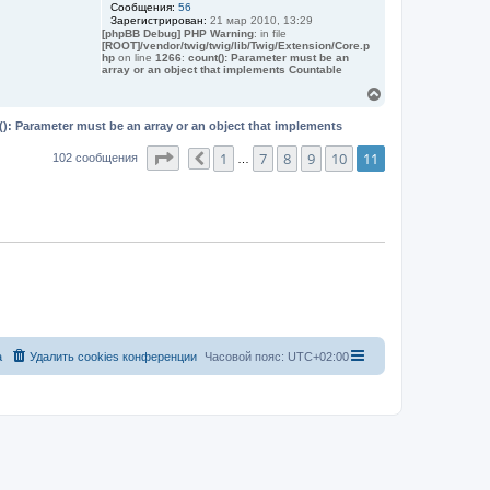
Сообщения:
56
у
Зарегистрирован:
21 мар 2010, 13:29
т
[phpBB Debug] PHP Warning
: in file
ь
[ROOT]/vendor/twig/twig/lib/Twig/Extension/Core.p
с
hp
on line
1266
:
count(): Parameter must be an
я
array or an object that implements Countable
к
В
н
е
а
р
(): Parameter must be an array or an object that implements
ч
н
а
у
Страница
11
из
11
1
7
8
9
10
11
102 сообщения
Пред.
…
л
т
у
ь
с
я
к
н
а
ч
а
л
у
а
Удалить cookies конференции
Часовой пояс:
UTC+02:00