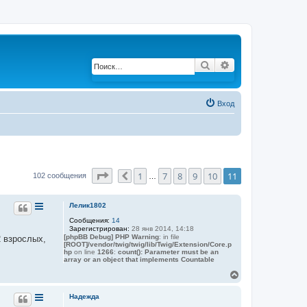
Поиск
Расширенный по
Вход
Страница
11
из
11
1
7
8
9
10
11
102 сообщения
Пред.
…
Лелик1802
Сообщения:
14
Зарегистрирован:
28 янв 2014, 14:18
[phpBB Debug] PHP Warning
: in file
2 взрослых,
[ROOT]/vendor/twig/twig/lib/Twig/Extension/Core.p
hp
on line
1266
:
count(): Parameter must be an
array or an object that implements Countable
В
е
р
Надежда
н