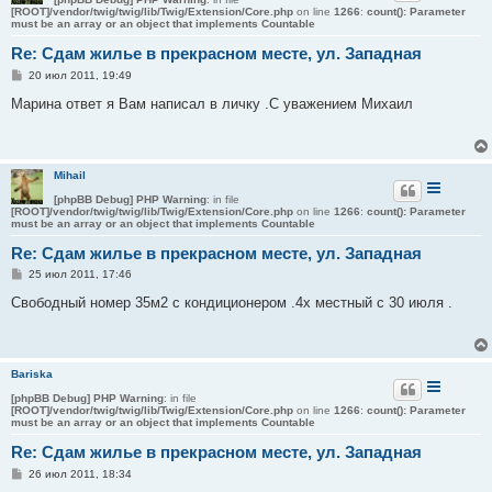
[ROOT]/vendor/twig/twig/lib/Twig/Extension/Core.php
on line
1266
:
count(): Parameter
must be an array or an object that implements Countable
Re: Сдам жилье в прекрасном месте, ул. Западная
С
20 июл 2011, 19:49
о
о
Марина ответ я Вам написал в личку .С уважением Михаил
б
щ
е
н
и
Mihail
е
[phpBB Debug] PHP Warning
: in file
[ROOT]/vendor/twig/twig/lib/Twig/Extension/Core.php
on line
1266
:
count(): Parameter
must be an array or an object that implements Countable
Re: Сдам жилье в прекрасном месте, ул. Западная
С
25 июл 2011, 17:46
о
о
Свободный номер 35м2 с кондиционером .4х местный с 30 июля .
б
щ
е
н
и
Bariska
е
[phpBB Debug] PHP Warning
: in file
[ROOT]/vendor/twig/twig/lib/Twig/Extension/Core.php
on line
1266
:
count(): Parameter
must be an array or an object that implements Countable
Re: Сдам жилье в прекрасном месте, ул. Западная
С
26 июл 2011, 18:34
о