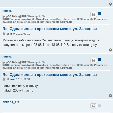
е
н
и
Антоха
е
[phpBB Debug] PHP Warning
: in file
[ROOT]/vendor/twig/twig/lib/Twig/Extension/Core.php
on line
1266
:
count(): Parameter
must be an array or an object that implements Countable
Re: Сдам жилье в прекрасном месте, ул. Западная
С
18 июл 2011, 09:19
о
о
Можно ли забронировать 2-х местный с кондиционером и душ/
б
санузел в номере с 08.08.11 по 18.08.11? Вы не указали цену.
щ
е
н
и
Антоха
е
[phpBB Debug] PHP Warning
: in file
[ROOT]/vendor/twig/twig/lib/Twig/Extension/Core.php
on line
1266
:
count(): Parameter
must be an array or an object that implements Countable
Re: Сдам жилье в прекрасном месте, ул. Западная
С
18 июл 2011, 22:59
о
о
напишите цену в личку
б
natadi_2007@mail.ru
щ
е
н
и
SEREGA_121
е