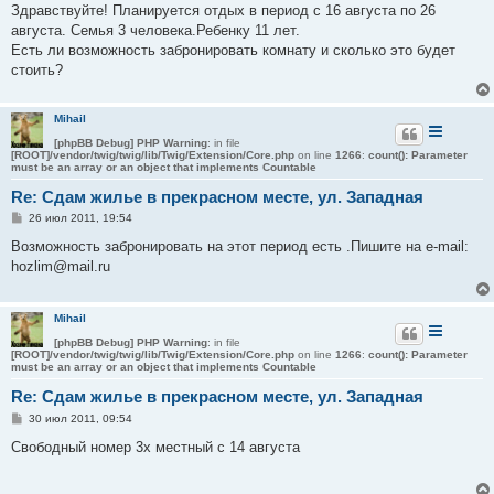
о
Здравствуйте! Планируется отдых в период с 16 августа по 26
б
августа. Семья 3 человека.Ребенку 11 лет.
щ
е
Есть ли возможность забронировать комнату и сколько это будет
н
стоить?
и
е
Mihail
[phpBB Debug] PHP Warning
: in file
[ROOT]/vendor/twig/twig/lib/Twig/Extension/Core.php
on line
1266
:
count(): Parameter
must be an array or an object that implements Countable
Re: Сдам жилье в прекрасном месте, ул. Западная
С
26 июл 2011, 19:54
о
о
Возможность забронировать на этот период есть .Пишите на e-mail:
б
hozlim@mail.ru
щ
е
н
и
Mihail
е
[phpBB Debug] PHP Warning
: in file
[ROOT]/vendor/twig/twig/lib/Twig/Extension/Core.php
on line
1266
:
count(): Parameter
must be an array or an object that implements Countable
Re: Сдам жилье в прекрасном месте, ул. Западная
С
30 июл 2011, 09:54
о
о
Свободный номер 3х местный с 14 августа
б
щ
е