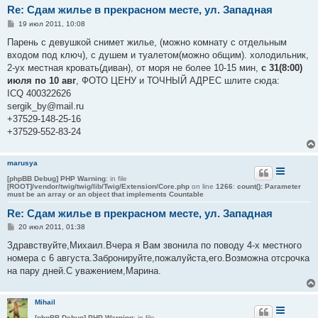
Re: Сдам жилье в прекрасном месте, ул. Западная
С
19 июл 2011, 10:08
о
о
Парень с девушкой снимет жилье, (можно комнату с отдельным
б
входом под ключ), с душем и туалетом(можно общим). холодильник,
щ
е
2-ух местная кровать(диван), от моря не более 10-15 мин,
с 31(8:00)
н
июля по 10 авг
, ФОТО ЦЕНУ и ТОЧНЫЙ АДРЕС шлите сюда:
и
е
ICQ 400322626
sergik_by@mail.ru
+37529-148-25-16
+37529-552-83-24
marusya
[phpBB Debug] PHP Warning
: in file
[ROOT]/vendor/twig/twig/lib/Twig/Extension/Core.php
on line
1266
:
count(): Parameter
must be an array or an object that implements Countable
Re: Сдам жилье в прекрасном месте, ул. Западная
С
20 июл 2011, 01:38
о
о
Здравствуйте,Михаил.Вчера я Вам звонила по поводу 4-х местного
б
номера с 6 августа.Забронируйте,пожалуйста,его.Возможна отсрочка
щ
е
на пару дней.С уважением,Марина.
н
и
е
Mihail
[phpBB Debug] PHP Warning
: in file