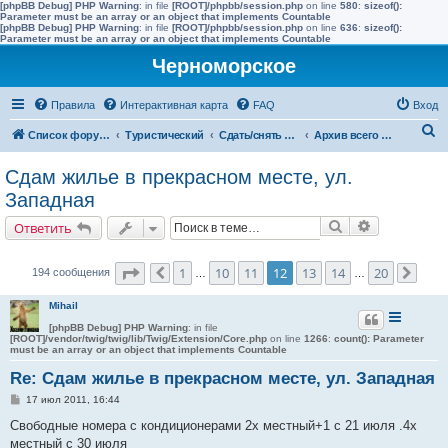
[phpBB Debug] PHP Warning
: in file
[ROOT]/phpbb/session.php
on line
580
:
sizeof():
Parameter must be an array or an object that implements Countable
[phpBB Debug] PHP Warning
: in file
[ROOT]/phpbb/session.php
on line
636
:
sizeof():
Parameter must be an array or an object that implements Countable
Черноморское
Правила
Интерактивная карта
FAQ
Вход
П
Список форумов
Туристический
Сдать/снять в других населенных пунктах района
Архив всего жилья до 2015 года
о
Сдам жилье в прекрасном месте, ул.
и
Западная
с
Поиск
Расширенн
Ответить
к
Страница
12
из
20
1
10
11
12
13
14
20
194 сообщения
Пред.
…
…
След
Mihail
[phpBB Debug] PHP Warning
: in file
[ROOT]/vendor/twig/twig/lib/Twig/Extension/Core.php
on line
1266
:
count(): Parameter
must be an array or an object that implements Countable
Re: Сдам жилье в прекрасном месте, ул. Западная
С
17 июл 2011, 16:44
о
о
Свободные номера с кондиционерами 2х местный+1 с 21 июля .4х
б
местный с 30 июля
щ