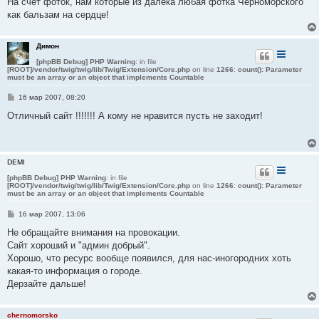
На счет фоток, нам которые из далека любая фотка Черноморского
щ
е
как бальзам на сердце!
н
и
е
Димон
[phpBB Debug] PHP Warning
: in file
[ROOT]/vendor/twig/twig/lib/Twig/Extension/Core.php
on line
1266
:
count(): Parameter
must be an array or an object that implements Countable
С
16 мар 2007, 08:20
о
о
Отличный сайт !!!!!!! А кому не нравится пусть не заходит!
б
щ
е
н
и
DEMI
е
[phpBB Debug] PHP Warning
: in file
[ROOT]/vendor/twig/twig/lib/Twig/Extension/Core.php
on line
1266
:
count(): Parameter
must be an array or an object that implements Countable
С
16 мар 2007, 13:06
о
о
Не обращайте внимания на провокации.
б
Сайт хороший и "админ добрый".
щ
е
Хорошо, что ресурс вообще появился, для нас-иногородних хоть
н
какая-то информация о городе.
и
е
Дерзайте дальше!
chernomorsko