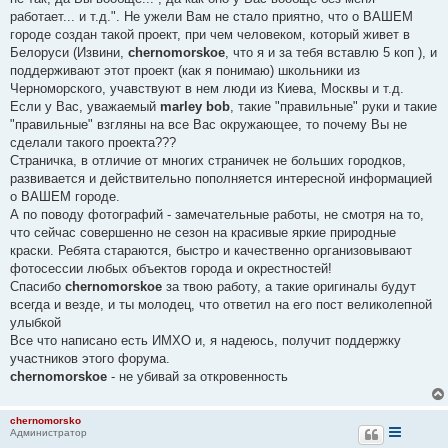
н
работает... и т.д.". Не ужели Вам не стало приятно, что о ВАШЕМ
и
е
городе создан такой проект, при чем человеком, который живет в
Белоруси (Извини,
chernomorskoe
, что я и за тебя вставлю 5 коп ), и
поддерживают этот проект (как я понимаю) школьники из
Черноморского, учавствуют в нем люди из Киева, Москвы и т.д.
Если у Вас, уважаемый
marley bob
, такие "правильные" руки и такие
"правильные" взгляны на все Вас окружающее, то почему Вы не
сделали такого проекта???
Страничка, в отличие от многих страничек не больших городков,
развивается и действительно пополняется интересной информацией
о ВАШЕМ городе.
А по поводу фотографий - замечательные работы, не смотря на то,
что сейчас совершенно не сезон на красивые яркие природные
краски. Ребята стараются, быстро и качественно организовывают
фотосессии любых объектов города и окрестностей!
Спасибо
chernomorskoe
за твою работу, а такие оригиналы будут
всегда и везде, и ты молодец, что ответил на его пост великолепной
улыбкой
Все что написано есть ИМХО и, я надеюсь, получит поддержку
участников этого форума.
chernomorskoe
- не убивай за откровенность
chernomorsko
Администратор