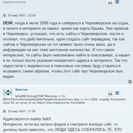
Администратор
С
16 мар 2007, 13:16
о
о
DEMI
, когда в июле 2006 года я собирался в Черноморское на отдых,
б
я ничего в интернете не нашел, кроме как карты Крыма. Уже приехав
щ
е
в Черноморск, услышал, что есть сайты о Черноморском, после я
н
осознал, что действительно, идея создать сайт оправдана, так как
и
е
сайтов о Черноморском на тот момент было очень мало, да и
информации на них тоже ничтожное количество. И что самое
интересное, те сайты было невозможно найти в поисковиках, а нашел
я их только после указания конкретного адреса в интернете. Так что
недостаток с видимостью в поисковых системах буду стараться
исправить таким образом, чтобы этот сайт про Черноморское был
виден.
Кристал
[phpBB Debug] PHP Warning
: in file
[ROOT]/vendor/twig/twig/lib/Twig/Extension/Core.php
on line
1266
:
count(): Parameter
must be an array or an object that implements Countable
С
16 мар 2007, 17:06
о
о
Адресовуется marley bobУ.
б
Интересно, если вы читали форум и смотрели вообще сайт, то
щ
е
должны были заметить, что ЛЮДИ ЗДЕСЬ СОБРАЛИСЬ ТЕ, КТО
н