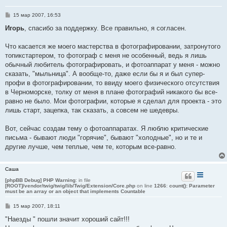
С
15 мар 2007, 16:53
о
о
Игорь
, спасибо за поддержку. Все правильно, я согласен.
б
щ
е
Что касается же моего мастерства в фотографировании, затронутого
н
топикстартером, то фотограф с меня не особенный, ведь я лишь
и
е
обычный любитель фотографировать, и фотоаппарат у меня - можно
сказать, "мыльница". А вообще-то, даже если бы я и был супер-
профи в фотографировании, то ввиду моего физического отсутствия
в Черноморске, толку от меня в плане фотографий никакого бы все-
равно не было. Мои фотографии, которые я сделал для проекта - это
лишь старт, зацепка, так сказать, а совсем не шедевры.
Вот, сейчас создам тему о фотоаппаратах. Я люблю критические
письма - бывают люди "горячие", бывают "холодные", но и те и
другие лучше, чем теплые, чем те, которым все-равно.
Саша
[phpBB Debug] PHP Warning
: in file
[ROOT]/vendor/twig/twig/lib/Twig/Extension/Core.php
on line
1266
:
count(): Parameter
must be an array or an object that implements Countable
С
15 мар 2007, 18:11
о
о
"Наезды " пошли значит хороший сайт!!!
б