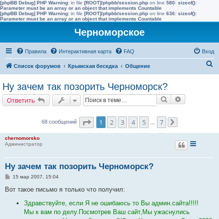
[phpBB Debug] PHP Warning
: in file
[ROOT]/phpbb/session.php
on line
580
:
sizeof():
Parameter must be an array or an object that implements Countable
[phpBB Debug] PHP Warning
: in file
[ROOT]/phpbb/session.php
on line
636
:
sizeof():
Parameter must be an array or an object that implements Countable
Черноморское
Правила
Интерактивная карта
FAQ
Вход
П
Список форумов
Крымская беседка
Общение
о
Ну зачем так позорить Черноморск?
и
Поиск
Расширенн
Ответить
с
к
Страница
1
из
7
1
2
3
4
5
7
68 сообщений
…
След.
chernomorsko
Администратор
Ну зачем так позорить Черноморск?
С
15 мар 2007, 15:04
о
о
Вот такое письмо я только что получил:
б
щ
Здравствуйте, если Я не ошибаюсь то Вы админ.сайта!!!!!
е
Мы к вам по делу.Посмотрев Ваш сайт,Мы ужаснулись
н
и