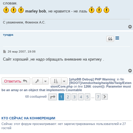
е
словам.
н
и
marley bob
, не нравится - не лазь
е
С уважением, Фоменок А.С.
тундра
С
26 мар 2007, 19:06
о
о
Сайт хороший ,не надо обращать внимание на критику .
б
щ
е
н
и
[phpBB Debug] PHP Warning
: in file
е
Ответить
[ROOT]/vendor/twig/twig/lib/Twig/Exten
sion/Core.php
on line
1266
:
count(): Parameter must
be an array or an object that implements Countable
Страница
1
из
7
1
2
3
4
5
7
68 сообщений
…
След.
КТО СЕЙЧАС НА КОНФЕРЕНЦИИ
Сейчас этот форум просматривают: нет зарегистрированных пользователей и 27
гостей