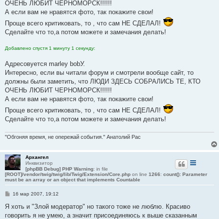
ОЧЕНЬ ЛЮБИТ ЧЕРНОМОРСК!!!!!!
и
е
А если вам не нравятся фото, так покажите свои!
Проще всего критиковать, то , что сам НЕ СДЕЛАЛ!
Сделайте что то,а потом можете и замечания делать!
Добавлено спустя 1 минуту 1 секунду:
Адресовуется marley bobУ.
Интересно, если вы читали форум и смотрели вообще сайт, то
должны были заметить, что ЛЮДИ ЗДЕСЬ СОБРАЛИСЬ ТЕ, КТО
ОЧЕНЬ ЛЮБИТ ЧЕРНОМОРСК!!!!!!
А если вам не нравятся фото, так покажите свои!
Проще всего критиковать, то , что сам НЕ СДЕЛАЛ!
Сделайте что то,а потом можете и замечания делать!
''Обгоняя время, не опережай события.'' Анатолий Рас
Архангел
Инквизитор
[phpBB Debug] PHP Warning
: in file
[ROOT]/vendor/twig/twig/lib/Twig/Extension/Core.php
on line
1266
:
count(): Parameter
must be an array or an object that implements Countable
С
16 мар 2007, 19:12
о
о
Я хоть и "Злой модератор" но такого тоже не люблю. Красиво
б
говорить я не умею, а значит присоединяюсь к выше сказанным
щ