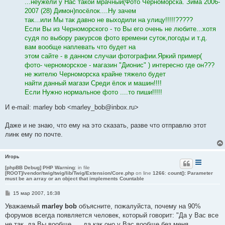
...неужели у Нас такой мрачный(Фото Черноморска. Зима 2006-
е
2007 (28) Димон)посёлок....Ну зачем
так...или Мы так давно не выходили на улицу!!!!!?????
Если Вы из Черноморского - то Вы его очень не любите...хотя
судя по выбору ракурсов фото времени суток,погоды и т.д.
вам вообще наплевать что будет на
этом сайте - в данном случаи фотографии.Яркий пример(
фото- черноморское - магазин "Дионис" ) интересно где он???
не жителю Черноморска крайне тяжело будет
найти данный магази Среди ёлок и машин!!!!
Если Нужно нормальное фото ....то пиши!!!!!
И e-mail: marley bob <marley_bob@inbox.ru>
Даже и не знаю, что ему на это сказать, разве что отправлю этот
линк ему по почте.
Игорь
[phpBB Debug] PHP Warning
: in file
[ROOT]/vendor/twig/twig/lib/Twig/Extension/Core.php
on line
1266
:
count(): Parameter
must be an array or an object that implements Countable
С
15 мар 2007, 16:38
о
о
Уважаемый
marley bob
объясните, пожалуйста, почему на 90%
б
форумов всегда появляется человек, который говорит: "Да у Вас все
щ
е
не так, да Вы вообще... , да как оно у Вас вообще без меня