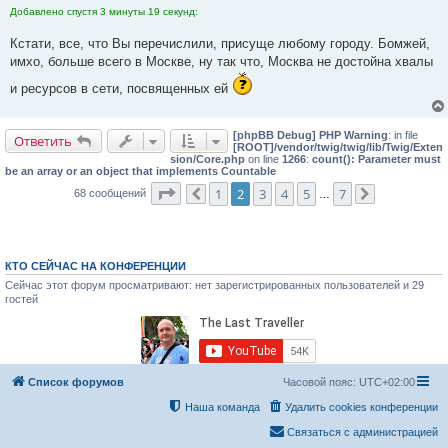
Добавлено спустя 3 минуты 19 секунд:
е
Кстати, все, что Вы перечислили, присуще любому городу. Бомжей,
имхо, больше всего в Москве, ну так что, Москва не достойна хвалы
и ресурсов в сети, посвященных ей
[phpBB Debug] PHP Warning
: in file
Ответить
[ROOT]/vendor/twig/twig/lib/Twig/Exten
sion/Core.php
on line
1266
:
count(): Parameter must
be an array or an object that implements Countable
Страница
2
из
7
1
2
3
4
5
7
68 сообщений
Пред.
…
След.
КТО СЕЙЧАС НА КОНФЕРЕНЦИИ
Сейчас этот форум просматривают: нет зарегистрированных пользователей и 29
гостей
Список форумов
Часовой пояс:
UTC+02:00
Наша команда
Удалить cookies конференции
Связаться с администрацией