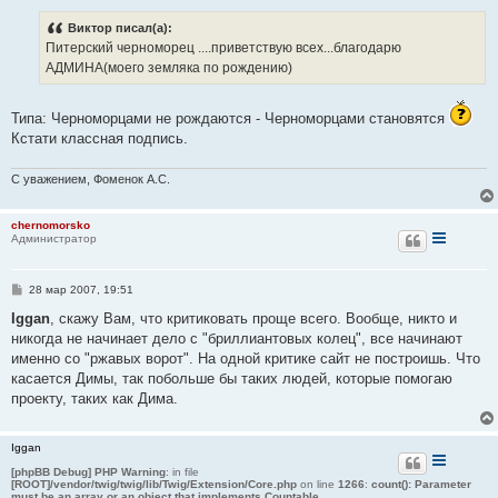
о
б
Виктор писал(а):
щ
е
Питерский черноморец ....приветствую всех...благодарю
н
АДМИНА(моего земляка по рождению)
и
е
Типа: Черноморцами не рождаются - Черноморцами становятся
Кстати классная подпись.
С уважением, Фоменок А.С.
chernomorsko
Администратор
С
28 мар 2007, 19:51
о
о
Iggan
, скажу Вам, что критиковать проще всего. Вообще, никто и
б
никогда не начинает дело с "бриллиантовых колец", все начинают
щ
е
именно со "ржавых ворот". На одной критике сайт не построишь. Что
н
касается Димы, так побольше бы таких людей, которые помогаю
и
е
проекту, таких как Дима.
Iggan
[phpBB Debug] PHP Warning
: in file
[ROOT]/vendor/twig/twig/lib/Twig/Extension/Core.php
on line
1266
:
count(): Parameter
must be an array or an object that implements Countable