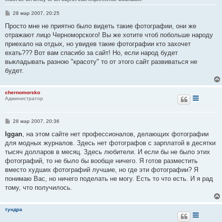
С
28 мар 2007, 20:25
о
о
Просто мне не приятно было видеть такие фотографии, они же
б
отражают лицо Черноморского! Вы же хотите чтоб побольше народу
щ
е
приехало на отдых, но увидев такие фотографии кто захочет
н
ехать??? Вот вам спасибо за сайт! Но, если народ будет
и
е
выкладывать разною "красоту" то от этого сайт развиваться не
будет.
chernomorsko
Администратор
С
28 мар 2007, 20:36
о
о
Iggan
, на этом сайте нет профессионалов, делающих фотографии
б
для модных журналов. Здесь нет фотографов с зарплатой в десятки
щ
е
тысяч долларов в месяц. Здесь любители. И если бы не было этих
н
фотографий, то не было бы вообще ничего. Я готов разместить
и
е
вместо худших фотографий лучшие, но где эти фотографии? Я
понимаю Вас, но ничего поделать не могу. Есть то что есть. И я рад
тому, что получилось.
тундра