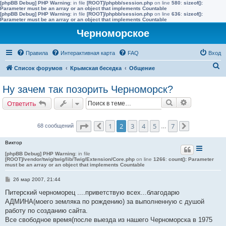
[phpBB Debug] PHP Warning
: in file
[ROOT]/phpbb/session.php
on line
580
:
sizeof():
Parameter must be an array or an object that implements Countable
[phpBB Debug] PHP Warning
: in file
[ROOT]/phpbb/session.php
on line
636
:
sizeof():
Parameter must be an array or an object that implements Countable
Черноморское
Правила
Интерактивная карта
FAQ
Вход
П
Список форумов
Крымская беседка
Общение
о
Ну зачем так позорить Черноморск?
и
Поиск
Расширенн
Ответить
с
к
Страница
2
из
7
1
2
3
4
5
7
68 сообщений
Пред.
…
След.
Виктор
[phpBB Debug] PHP Warning
: in file
[ROOT]/vendor/twig/twig/lib/Twig/Extension/Core.php
on line
1266
:
count(): Parameter
must be an array or an object that implements Countable
С
26 мар 2007, 21:44
о
о
Питерский черноморец ....приветствую всех...благодарю
б
АДМИНА(моего земляка по рождению) за выполненную с душой
щ
е
работу по созданию сайта.
н
Все свободное время(после выезда из нашего Черноморска в 1975
и