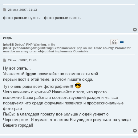
С
28 мар 2007, 21:13
о
о
фото разные нужны - фото разные важны.
б
щ
е
н
и
Игорь
е
[phpBB Debug] PHP Warning
: in file
[ROOT]/vendor/twig/twig/lib/Twig/Extension/Core.php
on line
1266
:
count(): Parameter
must be an array or an object that implements Countable
С
29 мар 2007, 11:46
о
о
Ну вот опять...
б
Уважаемый
Iggan
прочитайте по возможности мой
щ
е
первый пост в этой теме, а потом пишите сюда.
н
Тут очень рады всем фотографиям!!!
и
е
Чего начинать с критики? Начинайте с того, что просто
выложите Ваши работы в соответствующий раздел и мы все
порадуемя что среди форумчан появился и профессиональные
фотограф.
ПыСы: а благодаря проекту все больше людей узнает о
Черноморком. Я думаю, что летом Вы увидете результат на улицах
Вашего города!!