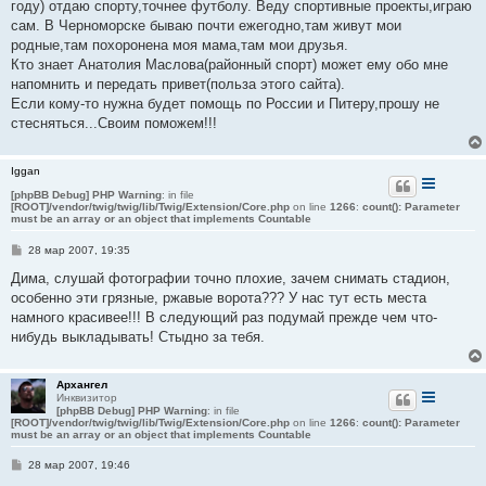
е
году) отдаю спорту,точнее футболу. Веду спортивные проекты,играю
сам. В Черноморске бываю почти ежегодно,там живут мои
родные,там похоронена моя мама,там мои друзья.
Кто знает Анатолия Маслова(районный спорт) может ему обо мне
напомнить и передать привет(польза этого сайта).
Если кому-то нужна будет помощь по России и Питеру,прошу не
стесняться...Своим поможем!!!
Iggan
[phpBB Debug] PHP Warning
: in file
[ROOT]/vendor/twig/twig/lib/Twig/Extension/Core.php
on line
1266
:
count(): Parameter
must be an array or an object that implements Countable
С
28 мар 2007, 19:35
о
о
Дима, слушай фотографии точно плохие, зачем снимать стадион,
б
особенно эти грязные, ржавые ворота??? У нас тут есть места
щ
е
намного красивее!!! В следующий раз подумай прежде чем что-
н
нибудь выкладывать! Стыдно за тебя.
и
е
Архангел
Инквизитор
[phpBB Debug] PHP Warning
: in file
[ROOT]/vendor/twig/twig/lib/Twig/Extension/Core.php
on line
1266
:
count(): Parameter
must be an array or an object that implements Countable
С
28 мар 2007, 19:46
о