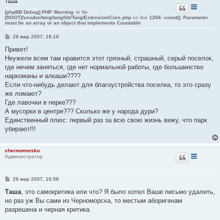
Таша
[phpBB Debug] PHP Warning
: in file
[ROOT]/vendor/twig/twig/lib/Twig/Extension/Core.php
on line
1266
:
count(): Parameter
must be an array or an object that implements Countable
С
29 мар 2007, 16:16
о
о
Привет!
б
Неужели всем там нравится этот грязный, страшный, серый поселок,
щ
е
где нечем заняться, где нет нормальной работы, где большинство
н
наркоманы и алкаши????
и
е
Если что-нибудь делают для благоустройства поселка, то это сразу
же ломают?
Где лавочки в перке???
А мусорки в центре??? Сколько же у народа дури?
Единственный плюс: первый раз за всю свою жизнь вижу, что парк
убирают!!!
chernomorsko
Администратор
С
29 мар 2007, 16:58
о
о
Таша
, это самокритика или что? Я было хотел Ваше письмо удалить,
б
но раз уж Вы сами из Черноморска, то местым аборигенам
щ
е
разрешена и черная критика.
н
и