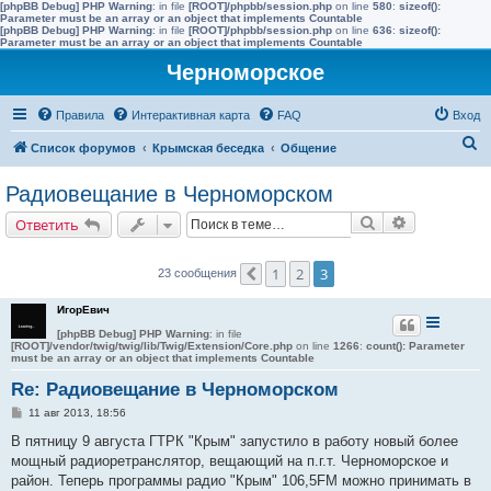
[phpBB Debug] PHP Warning
: in file
[ROOT]/phpbb/session.php
on line
580
:
sizeof():
Parameter must be an array or an object that implements Countable
[phpBB Debug] PHP Warning
: in file
[ROOT]/phpbb/session.php
on line
636
:
sizeof():
Parameter must be an array or an object that implements Countable
Черноморское
Правила
Интерактивная карта
FAQ
Вход
П
Список форумов
Крымская беседка
Общение
о
Радиовещание в Черноморском
и
Поиск
Расширенн
Ответить
с
к
1
2
3
23 сообщения
Пред.
ИгорЕвич
[phpBB Debug] PHP Warning
: in file
[ROOT]/vendor/twig/twig/lib/Twig/Extension/Core.php
on line
1266
:
count(): Parameter
must be an array or an object that implements Countable
Re: Радиовещание в Черноморском
С
11 авг 2013, 18:56
о
о
В пятницу 9 августа ГТРК "Крым" запустило в работу новый более
б
мощный радиоретранслятор, вещающий на п.г.т. Черноморское и
щ
е
район. Теперь программы радио "Крым" 106,5FM можно принимать в
н