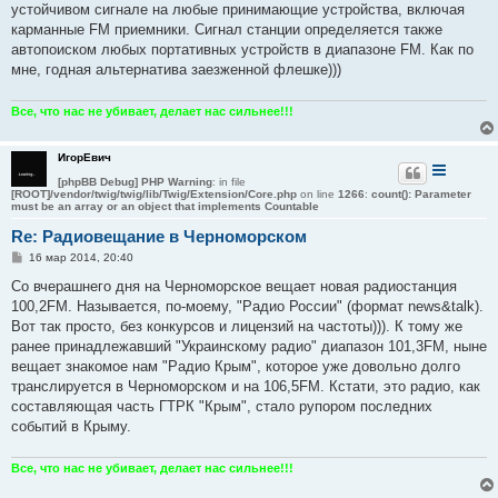
устойчивом сигнале на любые принимающие устройства, включая
и
е
карманные FM приемники. Сигнал станции определяется также
автопоиском любых портативных устройств в диапазоне FM. Как по
мне, годная альтернатива заезженной флешке)))
Все, что нас не убивает, делает нас сильнее!!!
ИгорЕвич
[phpBB Debug] PHP Warning
: in file
[ROOT]/vendor/twig/twig/lib/Twig/Extension/Core.php
on line
1266
:
count(): Parameter
must be an array or an object that implements Countable
Re: Радиовещание в Черноморском
С
16 мар 2014, 20:40
о
о
Со вчерашнего дня на Черноморское вещает новая радиостанция
б
100,2FM. Называется, по-моему, "Радио России" (формат news&talk).
щ
е
Вот так просто, без конкурсов и лицензий на частоты))). К тому же
н
ранее принадлежавший "Украинскому радио" диапазон 101,3FM, ныне
и
е
вещает знакомое нам "Радио Крым", которое уже довольно долго
транслируется в Черноморском и на 106,5FM. Кстати, это радио, как
составляющая часть ГТРК "Крым", стало рупором последних
событий в Крыму.
Все, что нас не убивает, делает нас сильнее!!!