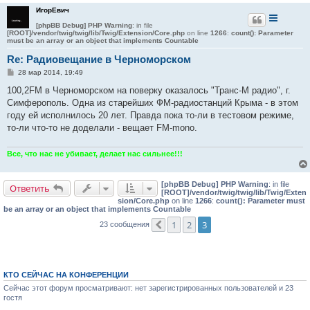
ИгорЕвич
[phpBB Debug] PHP Warning
: in file
[ROOT]/vendor/twig/twig/lib/Twig/Extension/Core.php
on line
1266
:
count(): Parameter
must be an array or an object that implements Countable
Re: Радиовещание в Черноморском
С
28 мар 2014, 19:49
о
о
100,2FM в Черноморском на поверку оказалось "Транс-М радио", г.
б
Симферополь. Одна из старейших ФМ-радиостанций Крыма - в этом
щ
е
году ей исполнилось 20 лет. Правда пока то-ли в тестовом режиме,
н
то-ли что-то не доделали - вещает FM-mono.
и
е
Все, что нас не убивает, делает нас сильнее!!!
[phpBB Debug] PHP Warning
: in file
Ответить
[ROOT]/vendor/twig/twig/lib/Twig/Exten
sion/Core.php
on line
1266
:
count(): Parameter must
be an array or an object that implements Countable
1
2
3
23 сообщения
Пред.
КТО СЕЙЧАС НА КОНФЕРЕНЦИИ
Сейчас этот форум просматривают: нет зарегистрированных пользователей и 23
гостя